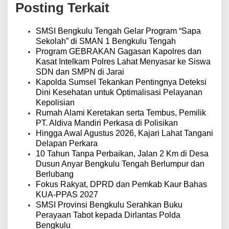
a
Posting Terkait
s
i
p
SMSI Bengkulu Tengah Gelar Program “Sapa
o
Sekolah” di SMAN 1 Bengkulu Tengah
s
Program GEBRAKAN Gagasan Kapolres dan
Kasat Intelkam Polres Lahat Menyasar ke Siswa
SDN dan SMPN di Jarai
Kapolda Sumsel Tekankan Pentingnya Deteksi
Dini Kesehatan untuk Optimalisasi Pelayanan
Kepolisian
Rumah Alami Keretakan serta Tembus, Pemilik
PT. Aldiva Mandiri Perkasa di Polisikan
Hingga Awal Agustus 2026, Kajari Lahat Tangani
Delapan Perkara
10 Tahun Tanpa Perbaikan, Jalan 2 Km di Desa
Dusun Anyar Bengkulu Tengah Berlumpur dan
Berlubang
Fokus Rakyat, DPRD dan Pemkab Kaur Bahas
KUA-PPAS 2027
SMSI Provinsi Bengkulu Serahkan Buku
Perayaan Tabot kepada Dirlantas Polda
Bengkulu