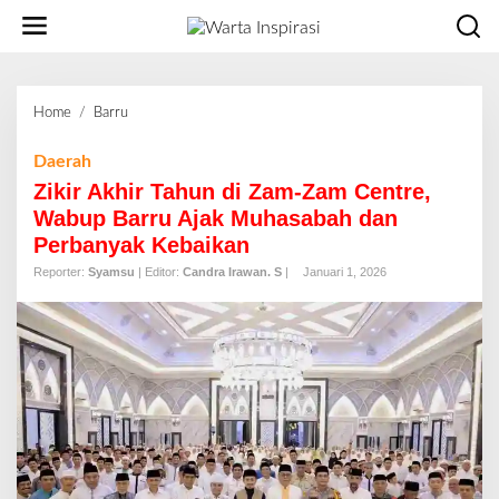
L
e
w
a
t
Home
/
Barru
Z
i
i
k
k
Daerah
e
i
Zikir Akhir Tahun di Zam-Zam Centre,
k
r
o
Wabup Barru Ajak Muhasabah dan
A
n
Perbanyak Kebaikan
k
t
h
Reporter:
Syamsu
| Editor:
Candra Irawan. S
|
Januari 1, 2026
e
i
n
r
T
a
h
u
n
d
i
Z