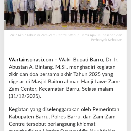
a
m
-
Z
a
m
Zikir Akhir Tahun di Zam-Zam Centre, Wabup Barru Ajak Muhasabah dan
C
Perbanyak Kebaikan
e
n
t
Wartainspirasi.com
– Wakil Bupati Barru, Dr. Ir.
r
Abustan A. Bintang, M.Si., menghadiri kegiatan
e
zikir dan doa bersama akhir Tahun 2025 yang
,
W
digelar di Masjid Baiturrahman Hadji Lawe Zam-
a
Zam Center, Kecamatan Barru, Selasa malam
b
(31/12/2025).
u
p
Kegiatan yang diselenggarakan oleh Pemerintah
B
a
Kabupaten Barru, Polres Barru, dan Zam-Zam
r
Centre tersebut berlangsung khidmat
r