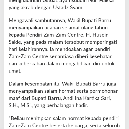
menghadirkan Ustdaz Syamsuddin Nur Makka
u
yang akrab dengan Ustadz Syam.
A
j
a
Mengawali sambutannya, Wakil Bupati Barru
k
menyampaikan ucapan selamat ulang tahun
M
kepada Pendiri Zam-Zam Centre, H. Husein
u
Saide, yang pada malam tersebut memperingati
h
a
hari kelahirannya. Ia mendoakan agar pendiri
s
Zam-Zam Centre senantiasa diberi kesehatan
a
dan keberkahan dalam mengabdikan diri untuk
b
umat.
a
h
d
Dalam kesempatan itu, Wakil Bupati Barru juga
a
menyampaikan salam hormat serta permohonan
n
maaf dari Bupati Barru, Andi Ina Kartika Sari,
P
S.H., M.Si., yang berhalangan hadir.
e
r
b
“Beliau menitipkan salam hormat kepada pendiri
a
Zam-Zam Centre beserta keluarga, serta seluruh
n