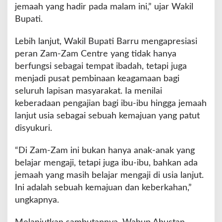
jemaah yang hadir pada malam ini,” ujar Wakil
y
Bupati.
a
k
K
Lebih lanjut, Wakil Bupati Barru mengapresiasi
e
peran Zam-Zam Centre yang tidak hanya
b
berfungsi sebagai tempat ibadah, tetapi juga
a
menjadi pusat pembinaan keagamaan bagi
i
k
seluruh lapisan masyarakat. Ia menilai
a
keberadaan pengajian bagi ibu-ibu hingga jemaah
n
lanjut usia sebagai sebuah kemajuan yang patut
disyukuri.
“Di Zam-Zam ini bukan hanya anak-anak yang
belajar mengaji, tetapi juga ibu-ibu, bahkan ada
jemaah yang masih belajar mengaji di usia lanjut.
Ini adalah sebuah kemajuan dan keberkahan,”
ungkapnya.