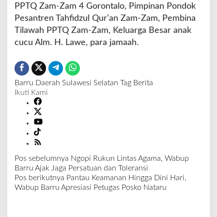
PPTQ Zam-Zam 4 Gorontalo, Pimpinan Pondok
Pesantren Tahfidzul Qur’an Zam-Zam, Pembina
Tilawah PPTQ Zam-Zam, Keluarga Besar anak
cucu Alm. H. Lawe, para jamaah.
Barru
Daerah
Sulawesi Selatan
Tag Berita
Ikuti Kami
Pos sebelumnya
Ngopi Rukun Lintas Agama, Wabup
N
Barru Ajak Jaga Persatuan dan Toleransi
a
Pos berikutnya
Pantau Keamanan Hingga Dini Hari,
v
Wabup Barru Apresiasi Petugas Posko Nataru
i
g