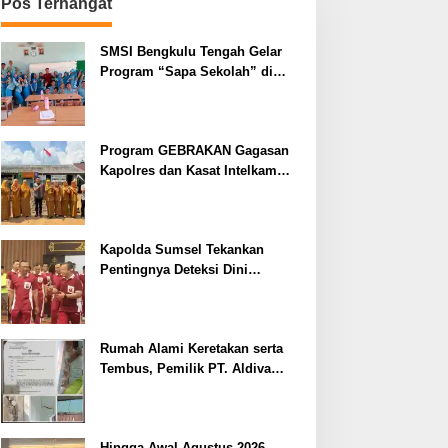
Pos Terhangat
SMSI Bengkulu Tengah Gelar
Program “Sapa Sekolah” di
SMAN 1 Bengkulu Tengah
Program GEBRAKAN Gagasan
Kapolres dan Kasat Intelkam
Polres Lahat Menyasar ke Siswa
SDN dan SMPN di Jarai
Kapolda Sumsel Tekankan
Pentingnya Deteksi Dini
Kesehatan untuk Optimalisasi
Pelayanan Kepolisian
Rumah Alami Keretakan serta
Tembus, Pemilik PT. Aldiva
Mandiri Perkasa di Polisikan
Hingga Awal Agustus 2026,