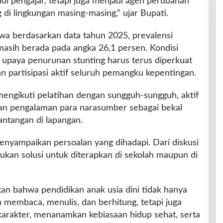
i pengajar, tetapi juga menjadi agen perubahan
di lingkungan masing-masing,” ujar Bupati.
a berdasarkan data tahun 2025, prevalensi
masih berada pada angka 26,1 persen. Kondisi
upaya penurunan stunting harus terus diperkuat
dan partisipasi aktif seluruh pemangku kepentingan.
mengikuti pelatihan dengan sungguh-sungguh, aktif
kan pengalaman para narasumber sebagai bekal
ntangan di lapangan.
enyampaikan persoalan yang dihadapi. Dari diskusi
mukan solusi untuk diterapkan di sekolah maupun di
kan bahwa pendidikan anak usia dini tidak hanya
membaca, menulis, dan berhitung, tetapi juga
rakter, menanamkan kebiasaan hidup sehat, serta