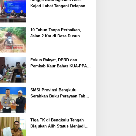
Kajari Lahat Tangani Delapan
Perkara
10 Tahun Tanpa Perbaikan,
Jalan 2 Km di Desa Dusun
Anyar Bengkulu Tengah
Berlumpur dan Berlubang
Fokus Rakyat, DPRD dan
Pemkab Kaur Bahas KUA-PPAS
2027
SMSI Provinsi Bengkulu
Serahkan Buku Perayaan Tabot
kepada Dirlantas Polda
Bengkulu
Tiga TK di Bengkulu Tengah
Diajukan Alih Status Menjadi
Negeri