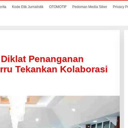
erita
Kode Etik Jurnalistik
OTOMOTIF
Pedoman Media Siber
Privacy P
 Diklat Penanganan
arru Tekankan Kolaborasi