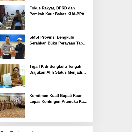
Fokus Rakyat, DPRD dan
Pemkab Kaur Bahas KUA-PPAS
2027
SMSI Provinsi Bengkulu
Serahkan Buku Perayaan Tabot
kepada Dirlantas Polda
Bengkulu
Tiga TK di Bengkulu Tengah
Diajukan Alih Status Menjadi
Negeri
Komitmen Kuat! Bupati Kaur
Lepas Kontingen Pramuka Kaur
ke Jamnas XII Cibubur 2026