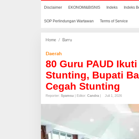
Disclaimer
EKONOMI&BISNIS
Indeks
Indeks B
SOP Perlindungan Wartawan
Terms of Service
Home
/
Barru
8
0
G
Daerah
u
80 Guru PAUD Ikuti
r
u
Stunting, Bupati B
P
Cegah Stunting
A
U
Reporter:
Syamsu
| Editor:
Candra
|
Juli 1, 2026
D
I
k
u
t
i
D