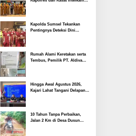
Kapolres dan Kasat Intelkam
Polres Lahat Menyasar ke Siswa
SDN dan SMPN di Jarai
Kapolda Sumsel Tekankan
Pentingnya Deteksi Dini
Kesehatan untuk Optimalisasi
Pelayanan Kepolisian
Rumah Alami Keretakan serta
Tembus, Pemilik PT. Aldiva
Mandiri Perkasa di Polisikan
Hingga Awal Agustus 2026,
Kajari Lahat Tangani Delapan
Perkara
10 Tahun Tanpa Perbaikan,
Jalan 2 Km di Desa Dusun
Anyar Bengkulu Tengah
Berlumpur dan Berlubang