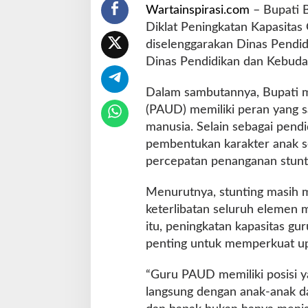
Wartainspirasi.com
– Bupati B
,
B
Diklat Peningkatan Kapasita
u
diselenggarakan Dinas Pendi
p
Dinas Pendidikan dan Kebuda
a
t
Dalam sambutannya, Bupati m
i
B
(PAUD) memiliki peran yang 
a
manusia. Selain sebagai pend
r
pembentukan karakter anak 
r
percepatan penanganan stunt
u
T
e
Menurutnya, stunting masih 
k
keterlibatan seluruh elemen 
a
itu, peningkatan kapasitas gu
n
penting untuk memperkuat upa
k
a
n
“Guru PAUD memiliki posisi ya
K
langsung dengan anak-anak dan
o