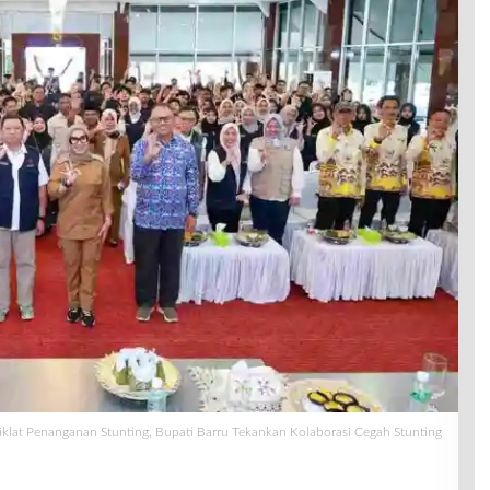
klat Penanganan Stunting, Bupati Barru Tekankan Kolaborasi Cegah Stunting