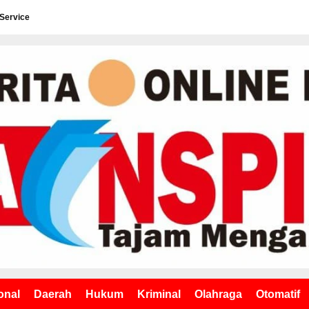
 Service
onal
Daerah
Hukum
Kriminal
Olahraga
Otomatif