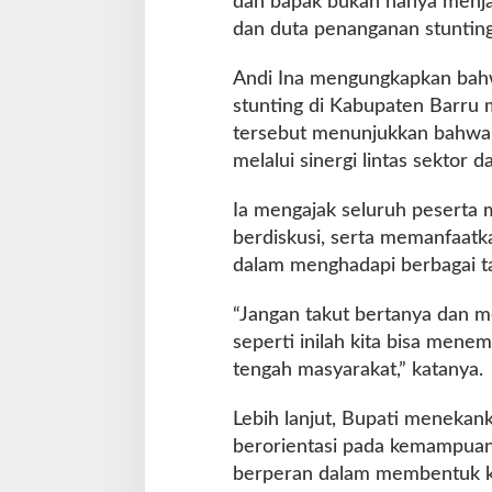
dan bapak bukan hanya menjad
l
dan duta penanganan stunting 
a
b
o
Andi Ina mengungkapkan bahw
r
stunting di Kabupaten Barru 
a
tersebut menunjukkan bahwa 
s
melalui sinergi lintas sektor 
i
C
e
Ia mengajak seluruh peserta 
g
berdiskusi, serta memanfaat
a
dalam menghadapi berbagai ta
h
S
“Jangan takut bertanya dan m
t
u
seperti inilah kita bisa mene
n
tengah masyarakat,” katanya.
t
i
Lebih lanjut, Bupati menekan
n
berorientasi pada kemampuan 
g
berperan dalam membentuk ka