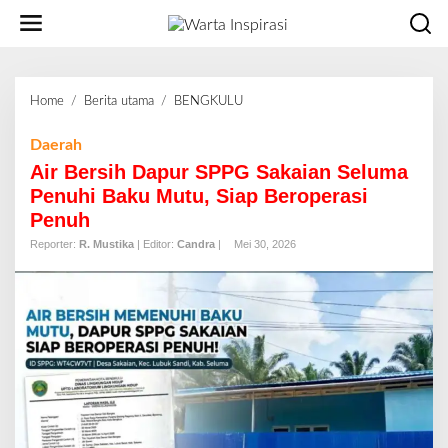
L
e
w
a
t
Home
/
Berita utama
/
BENGKULU
A
i
i
k
r
Daerah
e
B
Air Bersih Dapur SPPG Sakaian Seluma
k
e
o
Penuhi Baku Mutu, Siap Beroperasi
r
n
Penuh
s
t
i
Reporter:
R. Mustika
| Editor:
Candra
|
Mei 30, 2026
e
h
n
D
a
p
u
r
S
P
P
G