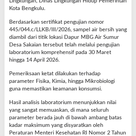
Lingkungan, Dinas Lingkungan Hidup Pemerintah
u
M
Kota Bengkulu.
u
t
Berdasarkan sertifikat pengujian nomor
u
445/044.c/LLKB/III/2026, sampel air bersih yang
,
diambil dari titik lokasi Dapur MBG Air Sumur
S
i
Desa Sakaian tersebut telah melalui pengujian
a
laboratorium komprehensif pada 30 Maret
p
hingga 14 April 2026.
B
e
Pemeriksaan ketat dilakukan terhadap
r
o
parameter Fisika, Kimia, hingga Mikrobiologi
p
guna memastikan keamanan konsumsi.
e
r
Hasil analisis laboratorium menunjukkan nilai
a
yang sangat memuaskan, di mana seluruh
s
i
parameter berada jauh di bawah ambang batas
P
kadar maksimum yang disyaratkan oleh
e
Peraturan Menteri Kesehatan RI Nomor 2 Tahun
n