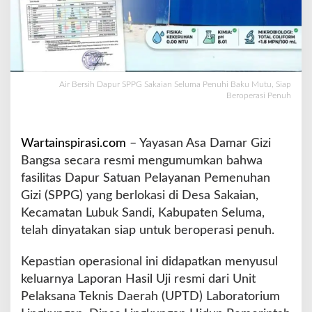
S
a
k
a
i
a
Air Bersih Dapur SPPG Sakaian Seluma Penuhi Baku Mutu, Siap
n
Beroperasi Penuh
S
e
l
Wartainspirasi.com
– Yayasan Asa Damar Gizi
u
Bangsa secara resmi mengumumkan bahwa
m
a
fasilitas Dapur Satuan Pelayanan Pemenuhan
P
Gizi (SPPG) yang berlokasi di Desa Sakaian,
e
Kecamatan Lubuk Sandi, Kabupaten Seluma,
n
telah dinyatakan siap untuk beroperasi penuh.
u
h
i
Kepastian operasional ini didapatkan menyusul
B
keluarnya Laporan Hasil Uji resmi dari Unit
a
Pelaksana Teknis Daerah (UPTD) Laboratorium
k