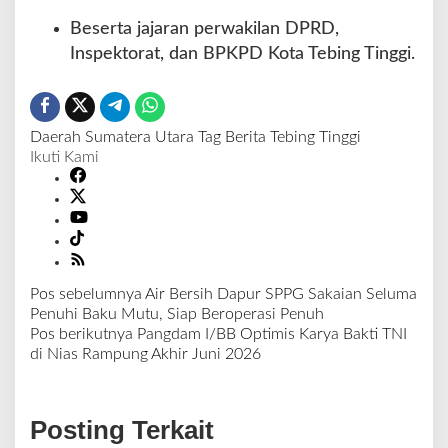
Beserta jajaran perwakilan DPRD,
Inspektorat, dan BPKPD Kota Tebing Tinggi.
Daerah
Sumatera Utara
Tag Berita
Tebing Tinggi
Ikuti Kami
Pos sebelumnya
Air Bersih Dapur SPPG Sakaian Seluma
N
Penuhi Baku Mutu, Siap Beroperasi Penuh
a
Pos berikutnya
Pangdam I/BB Optimis Karya Bakti TNI
v
di Nias Rampung Akhir Juni 2026
i
g
a
Posting Terkait
s