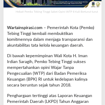
i
n
Hebat! Pemko Tebing Tinggi Sabet Opini WTP 8 Kali Berturut-turut
g
g
i
S
Wartainspirasi.com
– Pemerintah Kota (Pemko)
a
Tebing Tinggi kembali membuktikan
b
komitmennya dalam menjaga transparansi dan
e
akuntabilitas tata kelola keuangan daerah.
t
O
p
Di bawah kepemimpinan Wali Kota H. Iman
i
Irdian Saragih, Pemko Tebing Tinggi sukses
n
mempertahankan opini Wajar Tanpa
i
Pengecualian (WTP) dari Badan Pemeriksa
W
T
Keuangan (BPK) RI untuk kedelapan kalinya
P
secara beruntun sejak tahun 2018.
8
K
Penghargaan tertinggi atas Laporan Keuangan
a
Pemerintah Daerah (LKPD) Tahun Anggaran
l