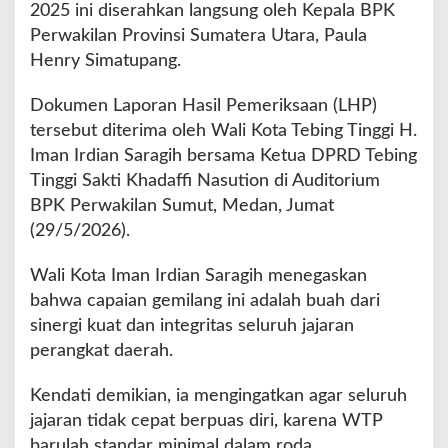
i
2025 ini diserahkan langsung oleh Kepala BPK
B
Perwakilan Provinsi Sumatera Utara, Paula
e
Henry Simatupang.
r
t
Dokumen Laporan Hasil Pemeriksaan (LHP)
u
r
tersebut diterima oleh Wali Kota Tebing Tinggi H.
u
Iman Irdian Saragih bersama Ketua DPRD Tebing
t
Tinggi Sakti Khadaffi Nasution di Auditorium
-
BPK Perwakilan Sumut, Medan, Jumat
t
u
(29/5/2026).
r
u
Wali Kota Iman Irdian Saragih menegaskan
t
bahwa capaian gemilang ini adalah buah dari
sinergi kuat dan integritas seluruh jajaran
perangkat daerah.
Kendati demikian, ia mengingatkan agar seluruh
jajaran tidak cepat berpuas diri, karena WTP
barulah standar minimal dalam roda