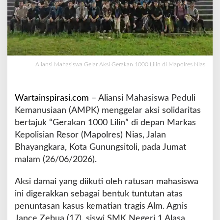
l
a
r
A
k
s
Aliansi Mahasiswa Gelar Aksi Gerakan 1000 Lilin di Mapolres Nias
i
G
e
r
Wartainspirasi.com
– Aliansi Mahasiswa Peduli
a
Kemanusiaan (AMPK) menggelar aksi solidaritas
k
bertajuk “Gerakan 1000 Lilin” di depan Markas
a
Kepolisian Resor (Mapolres) Nias, Jalan
n
1
Bhayangkara, Kota Gunungsitoli, pada Jumat
0
malam (26/06/2026).
0
0
Aksi damai yang diikuti oleh ratusan mahasiswa
L
ini digerakkan sebagai bentuk tuntutan atas
i
l
penuntasan kasus kematian tragis Alm. Agnis
i
Jance Zebua (17), siswi SMK Negeri 1 Alasa