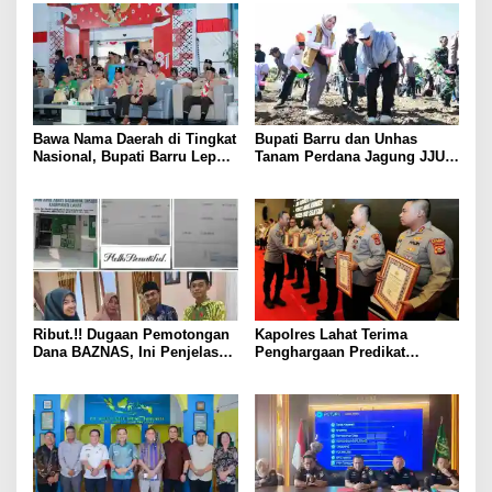
Bawa Nama Daerah di Tingkat
Bupati Barru dan Unhas
Nasional, Bupati Barru Lepas
Tanam Perdana Jagung JJUH,
Kontingen Jambore Nasional
Perkuat Ketahanan Pangan
XII
dan Kesejahteraan Petani
Ribut.!! Dugaan Pemotongan
Kapolres Lahat Terima
Dana BAZNAS, Ini Penjelasan
Penghargaan Predikat
Ketua BAZNAS Lahat
Pelayanan Prima dari Polda
Sumsel Tahun 2026