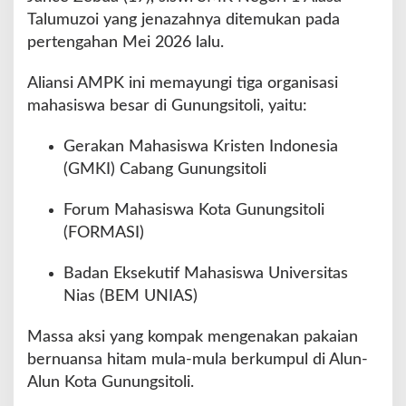
n
Talumuzoi yang jenazahnya ditemukan pada
d
pertengahan Mei 2026 lalu.
i
M
a
Aliansi AMPK ini memayungi tiga organisasi
p
mahasiswa besar di Gunungsitoli, yaitu:
o
l
Gerakan Mahasiswa Kristen Indonesia
r
(GMKI) Cabang Gunungsitoli
e
s
N
Forum Mahasiswa Kota Gunungsitoli
i
(FORMASI)
a
s
Badan Eksekutif Mahasiswa Universitas
Nias (BEM UNIAS)
Massa aksi yang kompak mengenakan pakaian
bernuansa hitam mula-mula berkumpul di Alun-
Alun Kota Gunungsitoli.