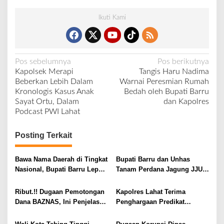
Ikuti Kami
N
Pos sebelumnya
Pos berikutnya
Kapolsek Merapi
Tangis Haru Nadima
a
Beberkan Lebih Dalam
Warnai Peresmian Rumah
v
Kronologis Kasus Anak
Bedah oleh Bupati Barru
Sayat Ortu, Dalam
dan Kapolres
i
Podcast PWI Lahat
g
a
Posting Terkait
s
i
Bawa Nama Daerah di Tingkat
Bupati Barru dan Unhas
Nasional, Bupati Barru Lepas
Tanam Perdana Jagung JJUH,
p
Kontingen Jambore Nasional
Perkuat Ketahanan Pangan
o
XII
dan Kesejahteraan Petani
Ribut.!! Dugaan Pemotongan
Kapolres Lahat Terima
s
Dana BAZNAS, Ini Penjelasan
Penghargaan Predikat
Ketua BAZNAS Lahat
Pelayanan Prima dari Polda
Sumsel Tahun 2026