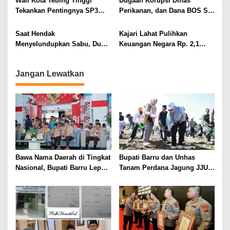
Wali Kota Tebing Tinggi
Dugaan Korupsi Dinas
Tekankan Pentingnya SP3
Perikanan, dan Dana BOS SD
Catin Cegah Stunting
– SMP Tahun 2025 – 2026
Terus Dipertajam Kajari Lahat
Saat Hendak
Kajari Lahat Pulihkan
Menyelundupkan Sabu, Dua
Keuangan Negara Rp. 2,1
Pelaku Berhasil Ditangkap
Milyar Hasil Temuan BPK RI
Jangan Lewatkan
Bawa Nama Daerah di Tingkat
Bupati Barru dan Unhas
Nasional, Bupati Barru Lepas
Tanam Perdana Jagung JJUH,
Kontingen Jambore Nasional
Perkuat Ketahanan Pangan
XII
dan Kesejahteraan Petani