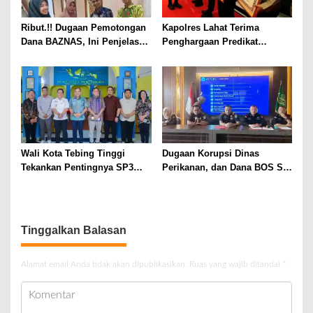
Ribut.!! Dugaan Pemotongan
Kapolres Lahat Terima
Dana BAZNAS, Ini Penjelasan
Penghargaan Predikat
Ketua BAZNAS Lahat
Pelayanan Prima dari Polda
Sumsel Tahun 2026
Wali Kota Tebing Tinggi
Dugaan Korupsi Dinas
Tekankan Pentingnya SP3
Perikanan, dan Dana BOS SD
Catin Cegah Stunting
– SMP Tahun 2025 – 2026
Terus Dipertajam Kajari Lahat
Tinggalkan Balasan
Alamat email Anda tidak akan dipublikasikan.
Ruas yang wajib ditandai
*