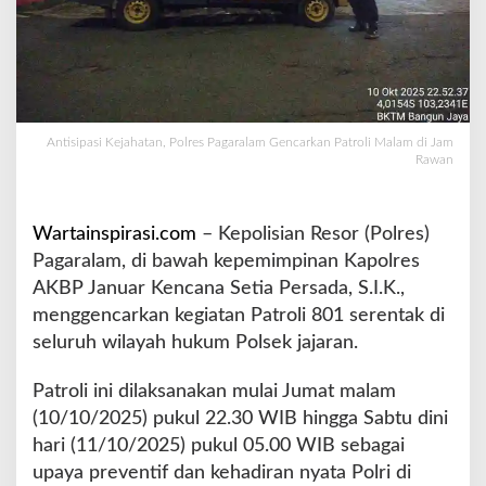
n
,
P
o
l
r
Antisipasi Kejahatan, Polres Pagaralam Gencarkan Patroli Malam di Jam
e
Rawan
s
P
a
Wartainspirasi.com
– Kepolisian Resor (Polres)
g
a
Pagaralam, di bawah kepemimpinan Kapolres
r
AKBP Januar Kencana Setia Persada, S.I.K.,
a
menggencarkan kegiatan Patroli 801 serentak di
l
seluruh wilayah hukum Polsek jajaran.
a
m
G
Patroli ini dilaksanakan mulai Jumat malam
e
(10/10/2025) pukul 22.30 WIB hingga Sabtu dini
n
hari (11/10/2025) pukul 05.00 WIB sebagai
c
upaya preventif dan kehadiran nyata Polri di
a