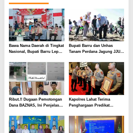
Bawa Nama Daerah di Tingkat
Bupati Barru dan Unhas
Nasional, Bupati Barru Lepas
Tanam Perdana Jagung JJUH,
Kontingen Jambore Nasional
Perkuat Ketahanan Pangan
XII
dan Kesejahteraan Petani
Ribut.!! Dugaan Pemotongan
Kapolres Lahat Terima
Dana BAZNAS, Ini Penjelasan
Penghargaan Predikat
Ketua BAZNAS Lahat
Pelayanan Prima dari Polda
Sumsel Tahun 2026