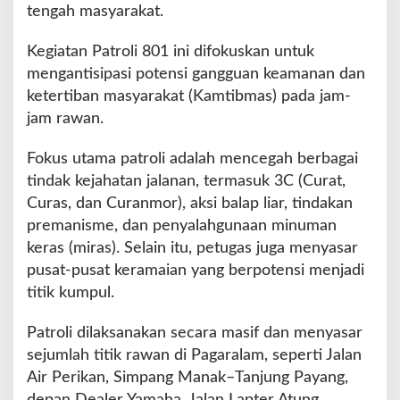
r
tengah masyarakat.
k
a
Kegiatan Patroli 801 ini difokuskan untuk
n
mengantisipasi potensi gangguan keamanan dan
P
ketertiban masyarakat (Kamtibmas) pada jam-
a
t
jam rawan.
r
o
Fokus utama patroli adalah mencegah berbagai
l
tindak kejahatan jalanan, termasuk 3C (Curat,
i
Curas, dan Curanmor), aksi balap liar, tindakan
M
a
premanisme, dan penyalahgunaan minuman
l
keras (miras). Selain itu, petugas juga menyasar
a
pusat-pusat keramaian yang berpotensi menjadi
m
titik kumpul.
d
i
J
Patroli dilaksanakan secara masif dan menyasar
a
sejumlah titik rawan di Pagaralam, seperti Jalan
m
Air Perikan, Simpang Manak–Tanjung Payang,
R
depan Dealer Yamaha, Jalan Lapter Atung
a