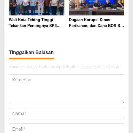
Wali Kota Tebing Tinggi
Dugaan Korupsi Dinas
Tekankan Pentingnya SP3
Perikanan, dan Dana BOS SD
Catin Cegah Stunting
– SMP Tahun 2025 – 2026
Terus Dipertajam Kajari Lahat
Tinggalkan Balasan
Alamat email Anda tidak akan dipublikasikan.
Ruas yang wajib ditandai
*