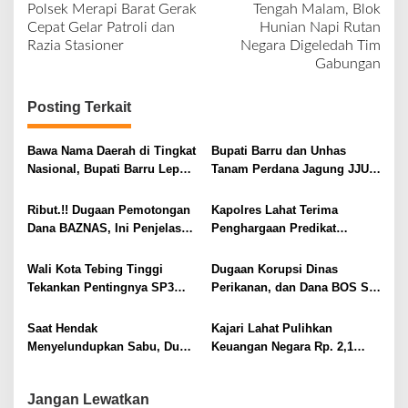
Polsek Merapi Barat Gerak
Tengah Malam, Blok
a
Cepat Gelar Patroli dan
Hunian Napi Rutan
v
Razia Stasioner
Negara Digeledah Tim
Gabungan
i
g
Posting Terkait
a
s
Bawa Nama Daerah di Tingkat
Bupati Barru dan Unhas
i
Nasional, Bupati Barru Lepas
Tanam Perdana Jagung JJUH,
Kontingen Jambore Nasional
Perkuat Ketahanan Pangan
p
XII
dan Kesejahteraan Petani
Ribut.!! Dugaan Pemotongan
Kapolres Lahat Terima
o
Dana BAZNAS, Ini Penjelasan
Penghargaan Predikat
s
Ketua BAZNAS Lahat
Pelayanan Prima dari Polda
Sumsel Tahun 2026
Wali Kota Tebing Tinggi
Dugaan Korupsi Dinas
Tekankan Pentingnya SP3
Perikanan, dan Dana BOS SD
Catin Cegah Stunting
– SMP Tahun 2025 – 2026
Terus Dipertajam Kajari Lahat
Saat Hendak
Kajari Lahat Pulihkan
Menyelundupkan Sabu, Dua
Keuangan Negara Rp. 2,1
Pelaku Berhasil Ditangkap
Milyar Hasil Temuan BPK RI
Jangan Lewatkan