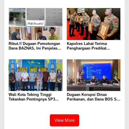
Kontingen Jambore Nasional
Perkuat Ketahanan Pangan
XII
dan Kesejahteraan Petani
Ribut.!! Dugaan Pemotongan
Kapolres Lahat Terima
Dana BAZNAS, Ini Penjelasan
Penghargaan Predikat
Ketua BAZNAS Lahat
Pelayanan Prima dari Polda
Sumsel Tahun 2026
Wali Kota Tebing Tinggi
Dugaan Korupsi Dinas
Tekankan Pentingnya SP3
Perikanan, dan Dana BOS SD
Catin Cegah Stunting
– SMP Tahun 2025 – 2026
Terus Dipertajam Kajari Lahat
View More