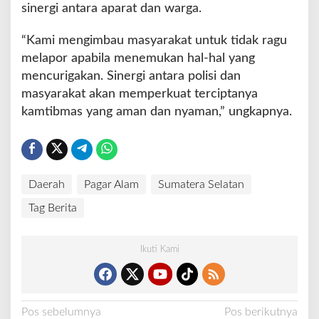
sinergi antara aparat dan warga.
“Kami mengimbau masyarakat untuk tidak ragu
melapor apabila menemukan hal-hal yang
mencurigakan. Sinergi antara polisi dan
masyarakat akan memperkuat terciptanya
kamtibmas yang aman dan nyaman,” ungkapnya.
Daerah
Pagar Alam
Sumatera Selatan
Tag Berita
Ikuti Kami
N
Pos sebelumnya
Pos berikutnya