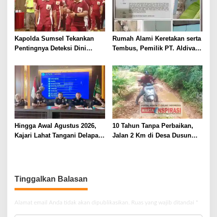
Kapolda Sumsel Tekankan
Rumah Alami Keretakan serta
Pentingnya Deteksi Dini
Tembus, Pemilik PT. Aldiva
Kesehatan untuk Optimalisasi
Mandiri Perkasa di Polisikan
Pelayanan Kepolisian
Hingga Awal Agustus 2026,
10 Tahun Tanpa Perbaikan,
Kajari Lahat Tangani Delapan
Jalan 2 Km di Desa Dusun
Perkara
Anyar Bengkulu Tengah
Berlumpur dan Berlubang
Tinggalkan Balasan
Alamat email Anda tidak akan dipublikasikan.
Ruas yang wajib ditandai
*