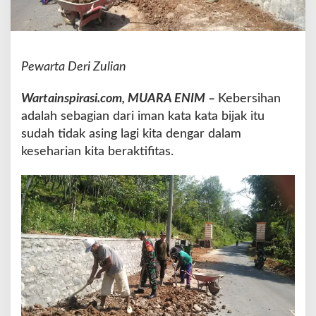
0
6
S
e
Pewarta Deri Zulian
m
e
n
Wartainspirasi.com, MUARA ENIM –
Kebersihan
d
adalah sebagian dari iman kata kata bijak itu
e
sudah tidak asing lagi kita dengar dalam
A
keseharian kita beraktifitas.
j
a
k
M
a
s
y
a
r
a
k
a