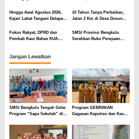
Kesehatan untuk Optimalisasi
Mandiri Perkasa di Polisikan
Pelayanan Kepolisian
Hingga Awal Agustus 2026,
10 Tahun Tanpa Perbaikan,
Kajari Lahat Tangani Delapan
Jalan 2 Km di Desa Dusun
Perkara
Anyar Bengkulu Tengah
Berlumpur dan Berlubang
Fokus Rakyat, DPRD dan
SMSI Provinsi Bengkulu
Pemkab Kaur Bahas KUA-
Serahkan Buku Perayaan
PPAS 2027
Tabot kepada Dirlantas Polda
Bengkulu
Jangan Lewatkan
SMSI Bengkulu Tengah Gelar
Program GEBRAKAN
Program “Sapa Sekolah” di
Gagasan Kapolres dan Kasat
SMAN 1 Bengkulu Tengah
Intelkam Polres Lahat
Menyasar ke Siswa SDN dan
SMPN di Jarai