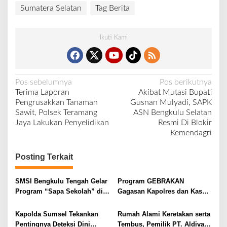
Sumatera Selatan
Tag Berita
Ikuti Kami
N
Pos sebelumnya
Pos berikutnya
Terima Laporan
Akibat Mutasi Bupati
a
Pengrusakkan Tanaman
Gusnan Mulyadi, SAPK
v
Sawit, Polsek Teramang
ASN Bengkulu Selatan
Jaya Lakukan Penyelidikan
Resmi Di Blokir
i
Kemendagri
g
a
Posting Terkait
s
i
SMSI Bengkulu Tengah Gelar
Program GEBRAKAN
Program “Sapa Sekolah” di
Gagasan Kapolres dan Kasat
p
SMAN 1 Bengkulu Tengah
Intelkam Polres Lahat
o
Menyasar ke Siswa SDN dan
Kapolda Sumsel Tekankan
Rumah Alami Keretakan serta
SMPN di Jarai
s
Pentingnya Deteksi Dini
Tembus, Pemilik PT. Aldiva