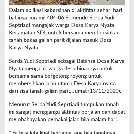
t
B
Dalam aplikasi kebersihan di aktifitas sehari hari
e
babinsa koramil 404-06 Semende Serda Yudi
r
Septriadi mengajak warga Desa Karya Nyata
s
i
Kecamatan SDL untuk bersama membersihkan
h
tanah bekas galian parit dijalan masuk Desa
k
Karya Nyata.
a
n
Serda Yudi Septriadi sebagai Babinsa Desa Karya
G
u
Nyata mengajak warga desa binaanya untuk
n
bersama sama bergotong royong untuk
d
membersihkan jalan utama Desa Karya nyata
u
dari sisa tanah galian parit, Jumat (13/11/2020).
k
a
n
Menurut Serda Yudi Seprtiadi tumpukan tanah
T
ini sangat menggangu aktifitas perjalan dan dapat
a
membahayakan pemakai jalan bila malam hari.
n
a
” Ya bisa kita lihat bersama, apa bila tanahnya
h