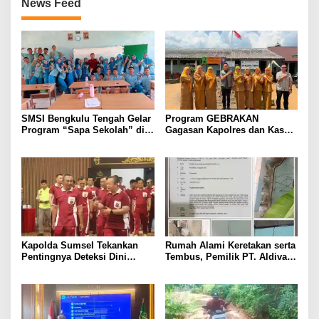
News Feed
SMSI Bengkulu Tengah Gelar
Program GEBRAKAN
Program “Sapa Sekolah” di
Gagasan Kapolres dan Kasat
SMAN 1 Bengkulu Tengah
Intelkam Polres Lahat
Menyasar ke Siswa SDN dan
SMPN di Jarai
Kapolda Sumsel Tekankan
Rumah Alami Keretakan serta
Pentingnya Deteksi Dini
Tembus, Pemilik PT. Aldiva
Kesehatan untuk Optimalisasi
Mandiri Perkasa di Polisikan
Pelayanan Kepolisian