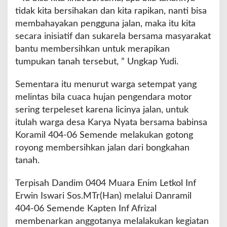
P
tidak kita bersihakan dan kita rapikan, nanti bisa
e
membahayakan pengguna jalan, maka itu kita
n
secara inisiatif dan sukarela bersama masyarakat
g
bantu membersihkan untuk merapikan
g
a
tumpukan tanah tersebut, ” Ungkap Yudi.
n
g
Sementara itu menurut warga setempat yang
g
melintas bila cuaca hujan pengendara motor
u
sering terpeleset karena licinya jalan, untuk
J
a
itulah warga desa Karya Nyata bersama babinsa
l
Koramil 404-06 Semende melakukan gotong
a
royong membersihkan jalan dari bongkahan
n
tanah.
Terpisah Dandim 0404 Muara Enim Letkol Inf
Erwin Iswari Sos.MTr(Han) melalui Danramil
404-06 Semende Kapten Inf Afrizal
membenarkan anggotanya melalakukan kegiatan