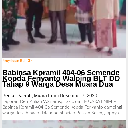
Penyaluran BLT DD
Babinsa Koramil 404-06 Semende
Kopda Feriyanto Walping BLT DD
Tahap 9 Warga Desa Muara Dua
Berita
,
Daerah
,
Muara Enim
|
Desember 7, 2020
o
l
Laporan Deri Zulian Wartainspirasi.com, MUARA ENIM –
e
Babinsa Koramil 404-06 Semende Kopda Feriyanto dampingi
h
warga desa binaan dalam pembagian Batuan
Selengkapnya…
R
e