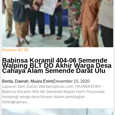
Penyaluran BLT DD
Babinsa Koramil 404-06 Semende
Walping BLT DD Akhir Warga Desa
Cahaya Alam Semende Darat Ulu
Berita
,
Daerah
,
Muara Enim
|
Desember 15, 2020
o
l
Laporan Deri Zulian Wartainspirasi.com, MUARA ENIM –
e
Babinsa Koramil 404-06 Semende Kopda Haris Munandar
h
dampingi warga desa binaan dalam pembagian
R
Selengkapnya…
e
d