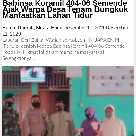
Babinsa Koramil 404-06 Semende
Ajak Warga Desa Tenam Bungkuk
Manfaatkan Lahan Tidur
Berita
,
Daerah
,
Muara Enim
|
Desember 11, 2020
Desember
11, 2020
o
l
Laporan Deri Zulian Wartainspirasi.com, MUARA ENIM –
e
Perlu di contoh kepada Babinsa Koramil 404-06 Semende
h
Kopda M.Hikmat ini dalam membina masyarakat
R
Selengkapnya…
e
d
a
k
s
i