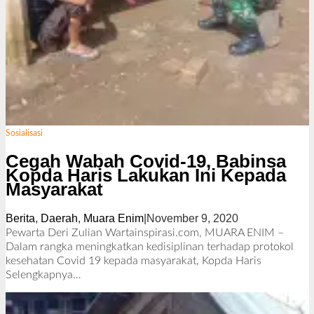
Sosialisasi
Cegah Wabah Covid-19, Babinsa
Kopda Haris Lakukan Ini Kepada
Masyarakat
Berita
,
Daerah
,
Muara Enim
|
November 9, 2020
o
l
Pewarta Deri Zulian Wartainspirasi.com, MUARA ENIM –
e
Dalam rangka meningkatkan kedisiplinan terhadap protokol
h
kesehatan Covid 19 kepada masyarakat, Kopda Haris
R
Selengkapnya…
e
d