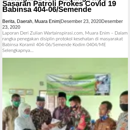
Sasaran Patroli Prokes Covid 19
Babinsa 404-06/Semende
Berita
,
Daerah
,
Muara Enim
|
Desember 23, 2020
Desember
23, 2020
o
l
Laporan Deri Zulian Wartainspirasi.com, Muara Enim – Dalam
e
rangka penegakan disiplin protokol kesehatan di masyarakat
h
Babinsa Koramil 404-06/Semende Kodim 0404/ME
R
Selengkapnya…
e
d
a
k
s
i