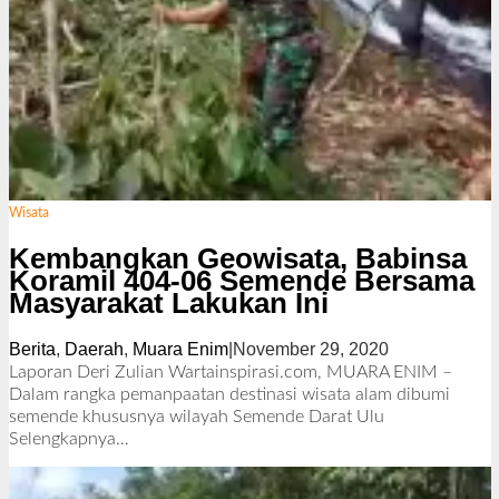
Wisata
Kembangkan Geowisata, Babinsa
Koramil 404-06 Semende Bersama
Masyarakat Lakukan Ini
Berita
,
Daerah
,
Muara Enim
|
November 29, 2020
o
l
Laporan Deri Zulian Wartainspirasi.com, MUARA ENIM –
e
Dalam rangka pemanpaatan destinasi wisata alam dibumi
h
semende khususnya wilayah Semende Darat Ulu
R
Selengkapnya…
e
d