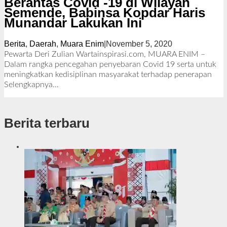
Berantas Covid -19 di Wilayah
Semende, Babinsa Kopdar Haris
Munandar Lakukan Ini
Berita
,
Daerah
,
Muara Enim
|
November 5, 2020
o
l
Pewarta Deri Zulian Wartainspirasi.com, MUARA ENIM –
e
Dalam rangka pencegahan penyebaran Covid 19 serta untuk
h
meningkatkan kedisiplinan masyarakat terhadap penerapan
R
Selengkapnya…
e
d
a
Berita terbaru
k
s
i