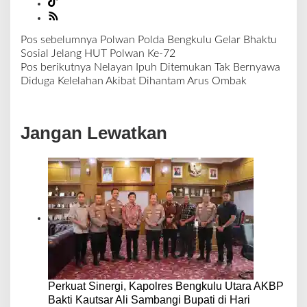
Pos sebelumnya
Polwan Polda Bengkulu Gelar Bhaktu
N
Sosial Jelang HUT Polwan Ke-72
a
Pos berikutnya
Nelayan Ipuh Ditemukan Tak Bernyawa
v
Diduga Kelelahan Akibat Dihantam Arus Ombak
i
g
a
Jangan Lewatkan
s
i
p
o
s
Perkuat Sinergi, Kapolres Bengkulu Utara AKBP
Bakti Kautsar Ali Sambangi Bupati di Hari