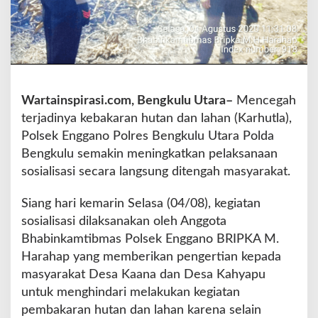
s
e
k
E
n
g
g
Wartainspirasi.com, Bengkulu Utara–
Mencegah
a
terjadinya kebakaran hutan dan lahan (Karhutla),
n
Polsek Enggano Polres Bengkulu Utara Polda
o
G
Bengkulu semakin meningkatkan pelaksanaan
e
sosialisasi secara langsung ditengah masyarakat.
l
a
Siang hari kemarin Selasa (04/08), kegiatan
r
sosialisasi dilaksanakan oleh Anggota
S
o
Bhabinkamtibmas Polsek Enggano BRIPKA M.
s
Harahap yang memberikan pengertian kepada
i
masyarakat Desa Kaana dan Desa Kahyapu
a
untuk menghindari melakukan kegiatan
l
i
pembakaran hutan dan lahan karena selain