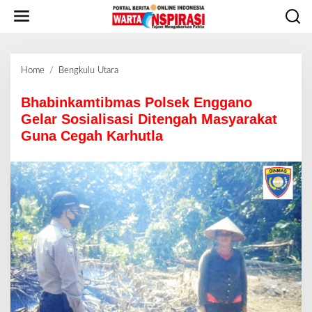
L
e
w
a
t
Home
/
Bengkulu Utara
B
i
h
k
a
Bhabinkamtibmas Polsek Enggano
e
b
Gelar Sosialisasi Ditengah Masyarakat
k
i
o
Guna Cegah Karhutla
n
n
k
t
a
e
m
n
t
i
b
m
a
s
P
o
l