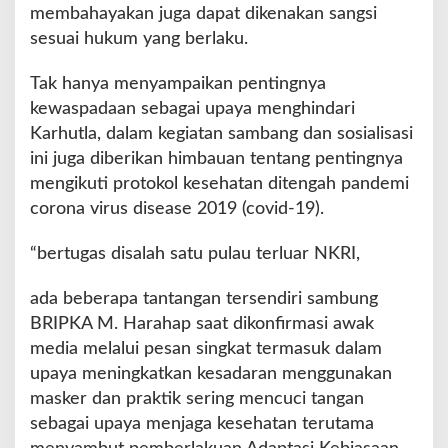
s
membahayakan juga dapat dikenakan sangsi
a
sesuai hukum yang berlaku.
s
i
Tak hanya menyampaikan pentingnya
D
i
kewaspadaan sebagai upaya menghindari
t
Karhutla, dalam kegiatan sambang dan sosialisasi
e
ini juga diberikan himbauan tentang pentingnya
n
mengikuti protokol kesehatan ditengah pandemi
g
a
corona virus disease 2019 (covid-19).
h
M
“bertugas disalah satu pulau terluar NKRI,
a
s
ada beberapa tantangan tersendiri sambung
y
BRIPKA M. Harahap saat dikonfirmasi awak
a
r
media melalui pesan singkat termasuk dalam
a
upaya meningkatkan kesadaran menggunakan
k
masker dan praktik sering mencuci tangan
a
sebagai upaya menjaga kesehatan terutama
t
G