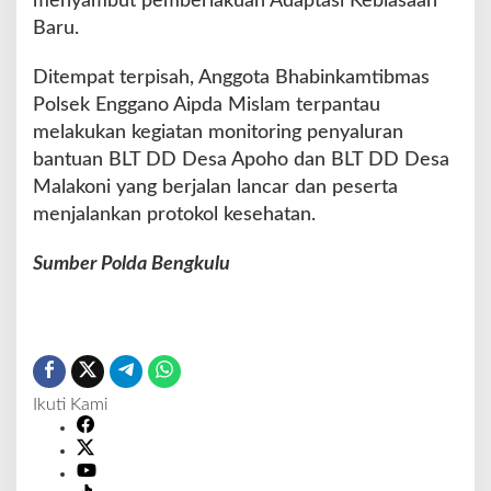
menyambut pemberlakuan Adaptasi Kebiasaan
u
Baru.
n
a
Ditempat terpisah, Anggota Bhabinkamtibmas
C
Polsek Enggano Aipda Mislam terpantau
e
g
melakukan kegiatan monitoring penyaluran
a
bantuan BLT DD Desa Apoho dan BLT DD Desa
h
Malakoni yang berjalan lancar dan peserta
K
menjalankan protokol kesehatan.
a
r
h
Sumber Polda Bengkulu
u
t
l
a
Ikuti Kami