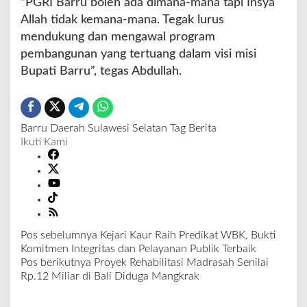
“PGRI Barru boleh ada dimana-mana tapi Insya
Allah tidak kemana-mana. Tegak lurus
mendukung dan mengawal program
pembangunan yang tertuang dalam visi misi
Bupati Barru”, tegas Abdullah.
Barru
Daerah
Sulawesi Selatan
Tag Berita
Ikuti Kami
Pos sebelumnya
Kejari Kaur Raih Predikat WBK, Bukti
N
Komitmen Integritas dan Pelayanan Publik Terbaik
a
Pos berikutnya
Proyek Rehabilitasi Madrasah Senilai
v
Rp.12 Miliar di Bali Diduga Mangkrak
i
g