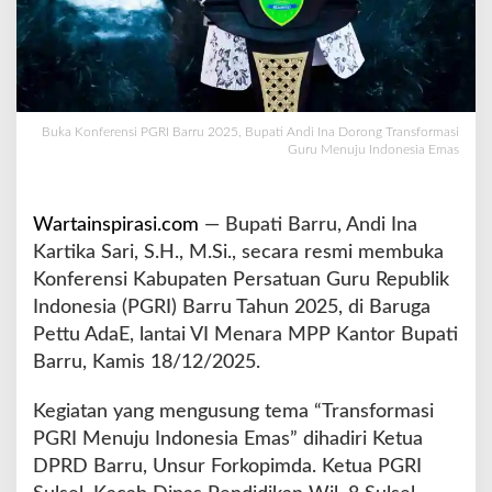
B
a
r
r
u
2
Buka Konferensi PGRI Barru 2025, Bupati Andi Ina Dorong Transformasi
0
Guru Menuju Indonesia Emas
2
5
,
Wartainspirasi.com
— Bupati Barru, Andi Ina
B
Kartika Sari, S.H., M.Si., secara resmi membuka
u
Konferensi Kabupaten Persatuan Guru Republik
p
a
Indonesia (PGRI) Barru Tahun 2025, di Baruga
t
Pettu AdaE, lantai VI Menara MPP Kantor Bupati
i
Barru, Kamis 18/12/2025.
A
n
Kegiatan yang mengusung tema “Transformasi
d
i
PGRI Menuju Indonesia Emas” dihadiri Ketua
I
DPRD Barru, Unsur Forkopimda. Ketua PGRI
n