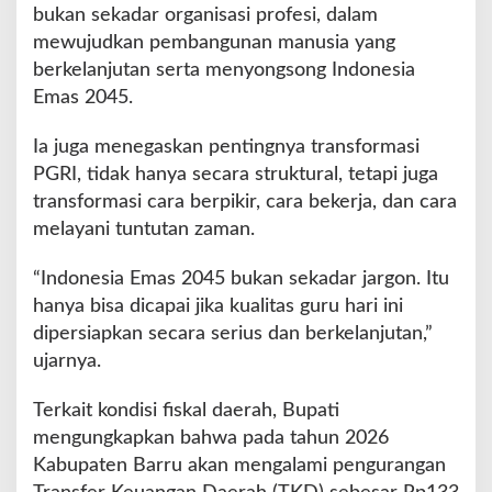
bukan sekadar organisasi profesi, dalam
M
mewujudkan pembangunan manusia yang
e
n
berkelanjutan serta menyongsong Indonesia
u
Emas 2045.
j
u
Ia juga menegaskan pentingnya transformasi
I
PGRI, tidak hanya secara struktural, tetapi juga
n
d
transformasi cara berpikir, cara bekerja, dan cara
o
melayani tuntutan zaman.
n
e
“Indonesia Emas 2045 bukan sekadar jargon. Itu
s
hanya bisa dicapai jika kualitas guru hari ini
i
a
dipersiapkan secara serius dan berkelanjutan,”
E
ujarnya.
m
a
Terkait kondisi fiskal daerah, Bupati
s
mengungkapkan bahwa pada tahun 2026
Kabupaten Barru akan mengalami pengurangan