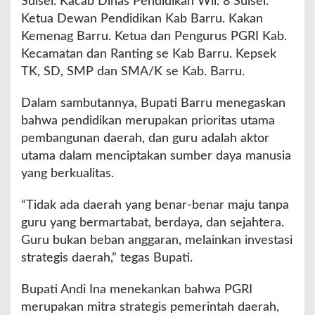
Sulsel. Kacab Dinas Pendidikan Wil. 8 Sulsel.
a
Ketua Dewan Pendidikan Kab Barru. Kakan
D
o
Kemenag Barru. Ketua dan Pengurus PGRI Kab.
r
Kecamatan dan Ranting se Kab Barru. Kepsek
o
TK, SD, SMP dan SMA/K se Kab. Barru.
n
g
Dalam sambutannya, Bupati Barru menegaskan
T
r
bahwa pendidikan merupakan prioritas utama
a
pembangunan daerah, dan guru adalah aktor
n
utama dalam menciptakan sumber daya manusia
s
yang berkualitas.
f
o
r
“Tidak ada daerah yang benar-benar maju tanpa
m
guru yang bermartabat, berdaya, dan sejahtera.
a
Guru bukan beban anggaran, melainkan investasi
s
strategis daerah,” tegas Bupati.
i
G
u
Bupati Andi Ina menekankan bahwa PGRI
r
merupakan mitra strategis pemerintah daerah,
u