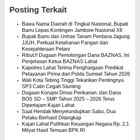
a
Posting Terkait
s
i
p
Bawa Nama Daerah di Tingkat Nasional, Bupati
o
Barru Lepas Kontingen Jambore Nasional XII
s
Bupati Barru dan Unhas Tanam Perdana Jagung
JJUH, Perkuat Ketahanan Pangan dan
Kesejahteraan Petani
Ribut.!! Dugaan Pemotongan Dana BAZNAS, Ini
Penjelasan Ketua BAZNAS Lahat
Kapolres Lahat Terima Penghargaan Predikat
Pelayanan Prima dari Polda Sumsel Tahun 2026
Wali Kota Tebing Tinggi Tekankan Pentingnya
SP3 Catin Cegah Stunting
Dugaan Korupsi Dinas Perikanan, dan Dana
BOS SD – SMP Tahun 2025 – 2026 Terus
Dipertajam Kajari Lahat
Saat Hendak Menyelundupkan Sabu, Dua
Pelaku Berhasil Ditangkap
Kajari Lahat Pulihkan Keuangan Negara Rp. 2,1
Milyar Hasil Temuan BPK RI