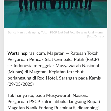
s
P
e
r
g
u
Bunda Nanik didampingi Tokoh PSCP Saat Sesi Foto Bersama Usai Munas
r
(foto/Dimas)
u
a
n
Wartainspirasi.com
, Magetan — Ratusan Tokoh
P
S
Perguruan Pencak Silat Cempaka Putih (PSCP)
C
se-Indonesia menggelar Musyawarah Nasional
P
(Munas) di Magetan. Kegiatan tersebut
P
berlangsung di Red Hotel, Sarangan pada Kamis
u
s
(29/05/2025)
a
t
Tak hanya itu, pada Musyawarah Nasional
M
Perguruan PSCP kali ini dibuka langsung Bupati
a
Magetan Nanik Endang Rusminarti, didampingi
g