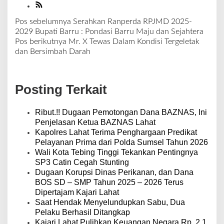
Pos sebelumnya
Serahkan Ranperda RPJMD 2025-
N
2029 Bupati Barru : Pondasi Barru Maju dan Sejahtera
a
Pos berikutnya
Mr. X Tewas Dalam Kondisi Tergeletak
v
dan Bersimbah Darah
i
g
a
Posting Terkait
s
i
p
Ribut.!! Dugaan Pemotongan Dana BAZNAS, Ini
o
Penjelasan Ketua BAZNAS Lahat
s
Kapolres Lahat Terima Penghargaan Predikat
Pelayanan Prima dari Polda Sumsel Tahun 2026
Wali Kota Tebing Tinggi Tekankan Pentingnya
SP3 Catin Cegah Stunting
Dugaan Korupsi Dinas Perikanan, dan Dana
BOS SD – SMP Tahun 2025 – 2026 Terus
Dipertajam Kajari Lahat
Saat Hendak Menyelundupkan Sabu, Dua
Pelaku Berhasil Ditangkap
Kajari Lahat Pulihkan Keuangan Negara Rp. 2,1