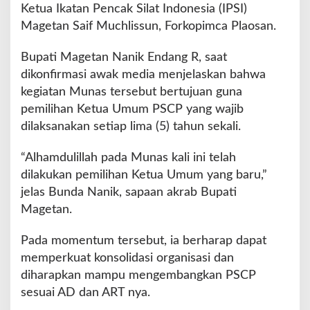
e
Ketua Ikatan Pencak Silat Indonesia (IPSI)
t
Magetan Saif Muchlissun, Forkopimca Plaosan.
a
n
Bupati Magetan Nanik Endang R, saat
T
dikonfirmasi awak media menjelaskan bahwa
a
h
kegiatan Munas tersebut bertujuan guna
u
pemilihan Ketua Umum PSCP yang wajib
n
dilaksanakan setiap lima (5) tahun sekali.
2
0
“Alhamdulillah pada Munas kali ini telah
2
5
dilakukan pemilihan Ketua Umum yang baru,”
jelas Bunda Nanik, sapaan akrab Bupati
Magetan.
Pada momentum tersebut, ia berharap dapat
memperkuat konsolidasi organisasi dan
diharapkan mampu mengembangkan PSCP
sesuai AD dan ART nya.