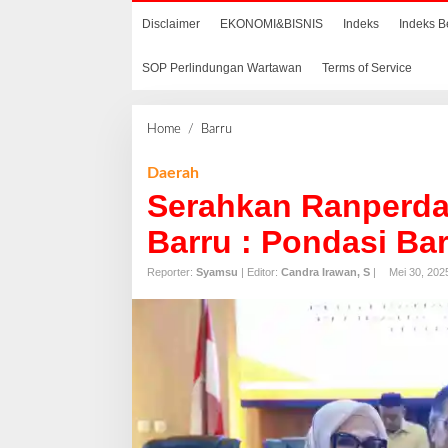
Disclaimer
EKONOMI&BISNIS
Indeks
Indeks B
SOP Perlindungan Wartawan
Terms of Service
Home
/
Barru
S
e
r
Daerah
a
Serahkan Ranperda
h
k
Barru : Pondasi Ba
a
n
Reporter:
Syamsu
| Editor:
Candra Irawan, S
|
Mei 30, 202
R
a
n
p
e
r
d
a