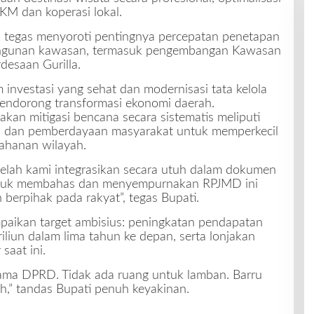
M dan koperasi lokal.
 tegas menyoroti pentingnya percepatan penetapan
ngunan kawasan, termasuk pengembangan Kawasan
desaan Gurilla.
m investasi yang sehat dan modernisasi tata kelola
endorong transformasi ekonomi daerah.
kan mitigasi bencana secara sistematis meliputi
s, dan pemberdayaan masyarakat untuk memperkecil
ahanan wilayah.
telah kami integrasikan secara utuh dalam dokumen
t untuk membahas dan menyempurnakan RPJMD ini
n berpihak pada rakyat”, tegas Bupati.
ikan target ambisius: peningkatan pendapatan
liun dalam lima tahun ke depan, serta lonjakan
saat ini.
ama DPRD. Tidak ada ruang untuk lamban. Barru
uh,” tandas Bupati penuh keyakinan.