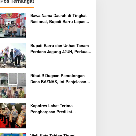
Pos Terhangat
Bawa Nama Daerah di Tingkat
Nasional, Bupati Barru Lepas
Kontingen Jambore Nasional XII
Bupati Barru dan Unhas Tanam
Perdana Jagung JJUH, Perkuat
Ketahanan Pangan dan
Kesejahteraan Petani
Ribut.!! Dugaan Pemotongan
Dana BAZNAS, Ini Penjelasan
Ketua BAZNAS Lahat
Kapolres Lahat Terima
Penghargaan Predikat
Pelayanan Prima dari Polda
Sumsel Tahun 2026
Wali Kota Tebing Tinggi