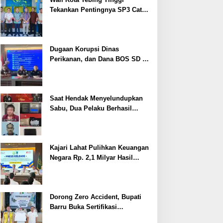
Tekankan Pentingnya SP3 Catin
Cegah Stunting
Dugaan Korupsi Dinas
Perikanan, dan Dana BOS SD –
SMP Tahun 2025 – 2026 Terus
Dipertajam Kajari Lahat
Saat Hendak Menyelundupkan
Sabu, Dua Pelaku Berhasil
Ditangkap
Kajari Lahat Pulihkan Keuangan
Negara Rp. 2,1 Milyar Hasil
Temuan BPK RI
Dorong Zero Accident, Bupati
Barru Buka Sertifikasi
Supervisor K3 Konstruksi