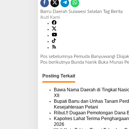
Barru
Daerah
Sulawesi Selatan
Tag Berita
Ikuti Kami
Pos sebelumnya
Pemuda Banyuwangi Diajak
N
Pos berikutnya
Bunda Nanik Buka Munas Pe
a
v
Posting Terkait
i
g
a
Bawa Nama Daerah di Tingkat Nasio
s
XII
i
Bupati Barru dan Unhas Tanam Per
p
Kesejahteraan Petani
o
Ribut.!! Dugaan Pemotongan Dana 
s
Kapolres Lahat Terima Penghargaan
2026