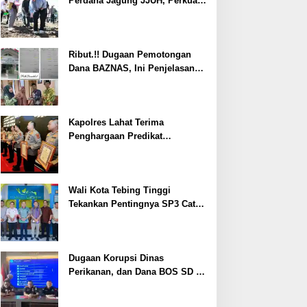
Perdana Jagung JJUH, Perkuat
Ketahanan Pangan dan
Kesejahteraan Petani
Ribut.!! Dugaan Pemotongan
Dana BAZNAS, Ini Penjelasan
Ketua BAZNAS Lahat
Kapolres Lahat Terima
Penghargaan Predikat
Pelayanan Prima dari Polda
Sumsel Tahun 2026
Wali Kota Tebing Tinggi
Tekankan Pentingnya SP3 Catin
Cegah Stunting
Dugaan Korupsi Dinas
Perikanan, dan Dana BOS SD –
SMP Tahun 2025 – 2026 Terus
Dipertajam Kajari Lahat