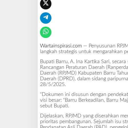
r
u
:
P
o
n
d
a
Wartainspirasi.com
— Penyusunan RPJMD b
s
langkah strategis untuk mengarahkan 
i
Bupati Barru, A. Ina Kartika Sari, seca
B
Rancangan Peraturan Daerah (Ranperd
a
Daerah (RPJMD) Kabupaten Barru Tahu
r
Daerah (DPRD), dalam sidang paripurna
r
28/5/2025.
u
M
“Dokumen ini disusun dengan pendekatan
a
visi besar: “Barru Berkeadilan, Barru Ma
j
sebut Bupati.
u
d
Dijelaskan, RPJMD yang diserahkan mem
a
prioritas pembangunan. Sejumlah isu str
n
Pendapatan Asli Daerah (PAD), pengelola