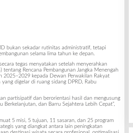
ukan sekadar rutinitas administratif, tetapi
pembangunan selama lima tahun ke depan.
ra secara tegas menyatakan setelah menyerahkan
a) tentang Rencana Pembangunan Jangka Menengah
n 2025–2029 kepada Dewan Perwakilan Rakyat
 yang digelar di ruang sidang DPRD, Rabu
 partisipatif dan berorientasi hasil dan mengusung
ju Berkelanjutan, dan Barru Sejahtera Lebih Cepat”,
uat 5 misi, 5 tujuan, 11 sasaran, dan 25 program
ategis yang diangkat antara lain peningkatan
an destinasi wisata secara profesional, optimalisasi