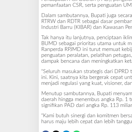
S
pemanfaatan CSR, serta penguatan UMK
e
j
Dalam sambutannya, Bupati juga secara
a
RTRW dan RDTR sebagai dasar pemba
h
Industri Barru (KIBAR) dan Kawasan Per
t
Tak hanya itu lanjutnya, penciptaan ikli
e
BUMD sebagai prioritas utama untuk m
r
Ranperda RPJMD ini turut memuat kebija
a
penguatan peralatan, pelatihan petuga
dampak bencana dan meningkatkan ket
“Seluruh masukan strategis dari DPRD 
ini. Kini, saatnya kita bergerak cepa
menjadi regulasi yang kuat, visioner, da
Menutup sambutannya, Bupati menyampa
daerah hingga menembus angka Rp. 1 tri
signifikan PAD dari angka Rp. 113 miliar 
“Kami butuh sinergi dan komitmen bers
harus maju lebih cepat dan lebih tangg