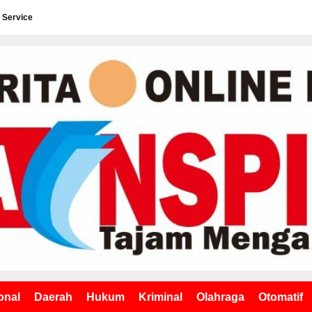
 Service
onal
Daerah
Hukum
Kriminal
Olahraga
Otomatif