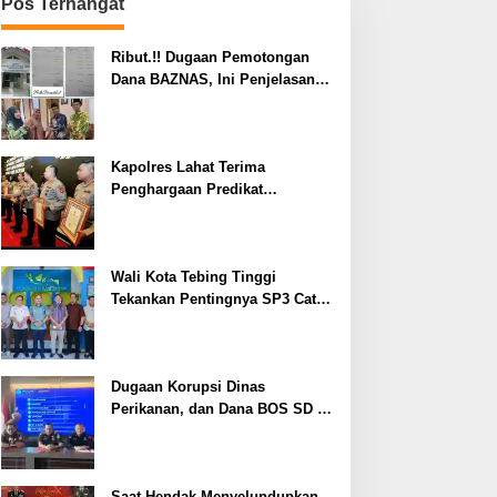
Pos Terhangat
Ribut.!! Dugaan Pemotongan
Dana BAZNAS, Ini Penjelasan
Ketua BAZNAS Lahat
Kapolres Lahat Terima
Penghargaan Predikat
Pelayanan Prima dari Polda
Sumsel Tahun 2026
Wali Kota Tebing Tinggi
Tekankan Pentingnya SP3 Catin
Cegah Stunting
Dugaan Korupsi Dinas
Perikanan, dan Dana BOS SD –
SMP Tahun 2025 – 2026 Terus
Dipertajam Kajari Lahat
Saat Hendak Menyelundupkan