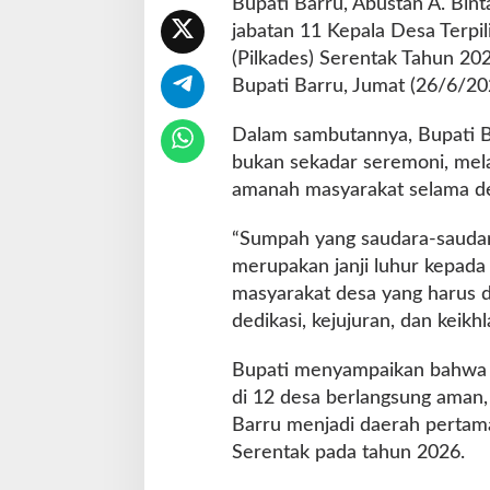
Bupati Barru, Abustan A. Bin
d
jabatan 11 Kepala Desa Terpi
e
(Pilkades) Serentak Tahun 20
s
S
Bupati Barru, Jumat (26/6/20
e
r
Dalam sambutannya, Bupati B
e
bukan sekadar seremoni, mel
n
amanah masyarakat selama de
t
a
k
“Sumpah yang saudara-saudar
2
merupakan janji luhur kepad
0
masyarakat desa yang harus d
2
dedikasi, kejujuran, dan keikh
6
Bupati menyampaikan bahwa P
di 12 desa berlangsung aman,
Barru menjadi daerah pertam
Serentak pada tahun 2026.