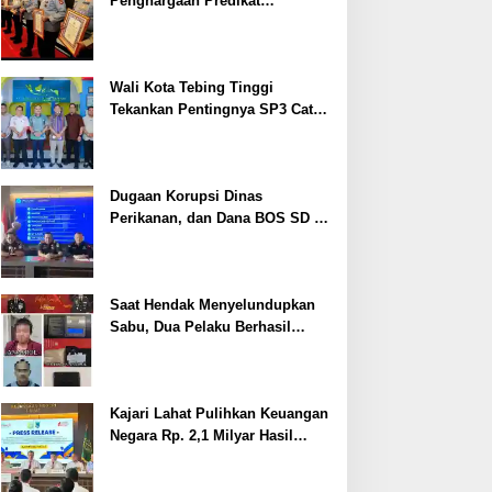
Penghargaan Predikat
Pelayanan Prima dari Polda
Sumsel Tahun 2026
Wali Kota Tebing Tinggi
Tekankan Pentingnya SP3 Catin
Cegah Stunting
Dugaan Korupsi Dinas
Perikanan, dan Dana BOS SD –
SMP Tahun 2025 – 2026 Terus
Dipertajam Kajari Lahat
Saat Hendak Menyelundupkan
Sabu, Dua Pelaku Berhasil
Ditangkap
Kajari Lahat Pulihkan Keuangan
Negara Rp. 2,1 Milyar Hasil
Temuan BPK RI