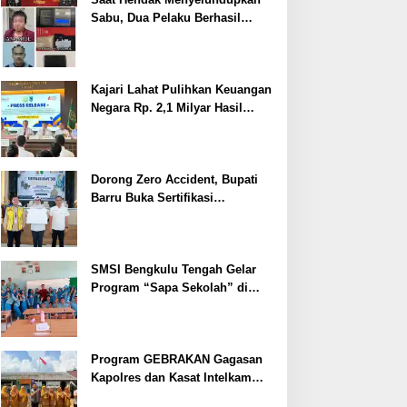
Sabu, Dua Pelaku Berhasil
Ditangkap
Kajari Lahat Pulihkan Keuangan
Negara Rp. 2,1 Milyar Hasil
Temuan BPK RI
Dorong Zero Accident, Bupati
Barru Buka Sertifikasi
Supervisor K3 Konstruksi
SMSI Bengkulu Tengah Gelar
Program “Sapa Sekolah” di
SMAN 1 Bengkulu Tengah
Program GEBRAKAN Gagasan
Kapolres dan Kasat Intelkam
Polres Lahat Menyasar ke Siswa