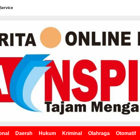
Service
onal
Daerah
Hukum
Kriminal
Olahraga
Otomatif