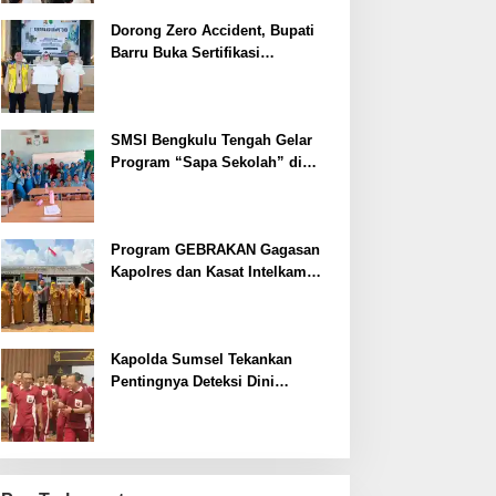
Dorong Zero Accident, Bupati
Barru Buka Sertifikasi
Supervisor K3 Konstruksi
SMSI Bengkulu Tengah Gelar
Program “Sapa Sekolah” di
SMAN 1 Bengkulu Tengah
Program GEBRAKAN Gagasan
Kapolres dan Kasat Intelkam
Polres Lahat Menyasar ke Siswa
SDN dan SMPN di Jarai
Kapolda Sumsel Tekankan
Pentingnya Deteksi Dini
Kesehatan untuk Optimalisasi
Pelayanan Kepolisian