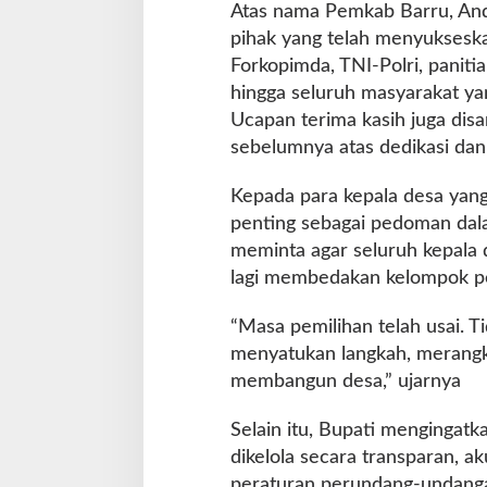
Atas nama Pemkab Barru, And
pihak yang telah menyukseska
Forkopimda, TNI-Polri, panit
hingga seluruh masyarakat yan
Ucapan terima kasih juga dis
sebelumnya atas dedikasi da
Kepada para kepala desa yang
penting sebagai pedoman dal
meminta agar seluruh kepala
lagi membedakan kelompok 
“Masa pemilihan telah usai. T
menyatukan langkah, merangk
membangun desa,” ujarnya
Selain itu, Bupati menginga
dikelola secara transparan, ak
peraturan perundang-undang