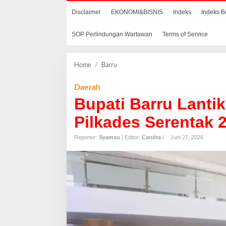
Disclaimer
EKONOMI&BISNIS
Indeks
Indeks B
SOP Perlindungan Wartawan
Terms of Service
Home
/
Barru
B
u
p
Daerah
a
Bupati Barru Lantik
t
i
Pilkades Serentak 
B
a
Reporter:
Syamsu
| Editor:
Candra
|
Juni 27, 2026
r
r
u
L
a
n
t
i