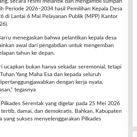
tang, secara resmi melantik dan mengambil sumpah
lih Periode 2026–2034 hasil Pemilihan Kepala Desa
26 di Lantai 6 Mal Pelayanan Publik (MPP) Kantor
26).
arru menegaskan bahwa pelantikan kepala desa
ainkan awal dari pengabdian untuk mengemban
lapan tahun ke depan.
i ucapkan bukan hanya sekadar seremonial, tetapi
a Tuhan Yang Maha Esa dan kepada seluruh
ipertanggungjawabkan dengan kerja nyata,
lasan,” tegasnya
ilkades Serentak yang digelar pada 25 Mei 2026
 tertib, damai, dan demokratis. Bahkan, Kabupaten
a yang sukses menyelenggarakan Pilkades