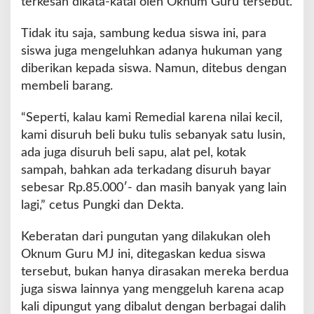
terkesan dikata-katai oleh Oknum Guru tersebut.
n
k
Tidak itu saja, sambung kedua siswa ini, para
s
siswa juga mengeluhkan adanya hukuman yang
i
diberikan kepada siswa. Namun, ditebus dengan
O
k
membeli barang.
n
u
“Seperti, kalau kami Remedial karena nilai kecil,
m
kami disuruh beli buku tulis sebanyak satu lusin,
G
ada juga disuruh beli sapu, alat pel, kotak
u
r
sampah, bahkan ada terkadang disuruh bayar
u
sebesar Rp.85.000′- dan masih banyak yang lain
M
lagi,” cetus Pungki dan Dekta.
J
Keberatan dari pungutan yang dilakukan oleh
Oknum Guru MJ ini, ditegaskan kedua siswa
tersebut, bukan hanya dirasakan mereka berdua
juga siswa lainnya yang menggeluh karena acap
kali dipungut yang dibalut dengan berbagai dalih