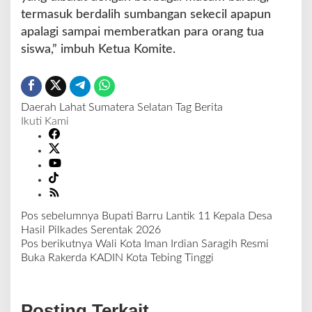
termasuk berdalih sumbangan sekecil apapun
apalagi sampai memberatkan para orang tua
siswa,” imbuh Ketua Komite.
Daerah
Lahat
Sumatera Selatan
Tag Berita
Ikuti Kami
Pos sebelumnya
Bupati Barru Lantik 11 Kepala Desa
N
Hasil Pilkades Serentak 2026
a
Pos berikutnya
Wali Kota Iman Irdian Saragih Resmi
v
Buka Rakerda KADIN Kota Tebing Tinggi
i
g
a
Posting Terkait