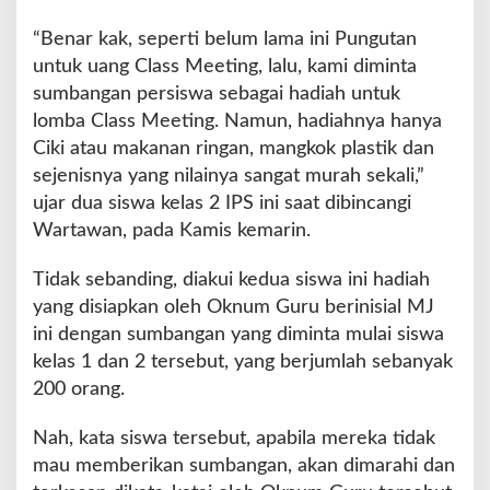
N
2
“Benar kak, seperti belum lama ini Pungutan
K
untuk uang Class Meeting, lalu, kami diminta
i
sumbangan persiswa sebagai hadiah untuk
k
i
lomba Class Meeting. Namun, hadiahnya hanya
m
Ciki atau makanan ringan, mangkok plastik dan
S
sejenisnya yang nilainya sangat murah sekali,”
e
ujar dua siswa kelas 2 IPS ini saat dibincangi
l
a
Wartawan, pada Kamis kemarin.
t
a
Tidak sebanding, diakui kedua siswa ini hadiah
n
yang disiapkan oleh Oknum Guru berinisial MJ
B
ini dengan sumbangan yang diminta mulai siswa
e
r
kelas 1 dan 2 tersebut, yang berjumlah sebanyak
i
200 orang.
k
a
Nah, kata siswa tersebut, apabila mereka tidak
n
mau memberikan sumbangan, akan dimarahi dan
S
a