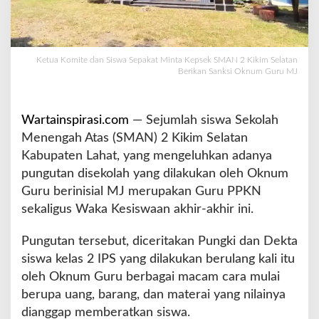
a
S
e
p
Ketua Komite dan Siswa Sepakat Minta Kepsek SMAN 2 Kikim Selatan
a
Berikan Sanksi Oknum Guru MJ
k
a
t
Wartainspirasi.com
— Sejumlah siswa Sekolah
M
Menengah Atas (SMAN) 2 Kikim Selatan
i
n
Kabupaten Lahat, yang mengeluhkan adanya
t
pungutan disekolah yang dilakukan oleh Oknum
a
Guru berinisial MJ merupakan Guru PPKN
K
sekaligus Waka Kesiswaan akhir-akhir ini.
e
p
s
Pungutan tersebut, diceritakan Pungki dan Dekta
e
siswa kelas 2 IPS yang dilakukan berulang kali itu
k
oleh Oknum Guru berbagai macam cara mulai
S
berupa uang, barang, dan materai yang nilainya
M
A
dianggap memberatkan siswa.