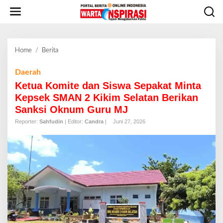
L
e
w
a
t
Home
/
Berita
K
i
e
k
t
Daerah
e
u
Ketua Komite dan Siswa Sepakat Minta
k
a
o
Kepsek SMAN 2 Kikim Selatan Berikan
K
n
Sanksi Oknum Guru MJ
o
t
m
Reporter:
Sahfudin
| Editor:
Candra
|
Juni 27, 2026
e
i
n
t
e
d
a
n
S
i
s
w