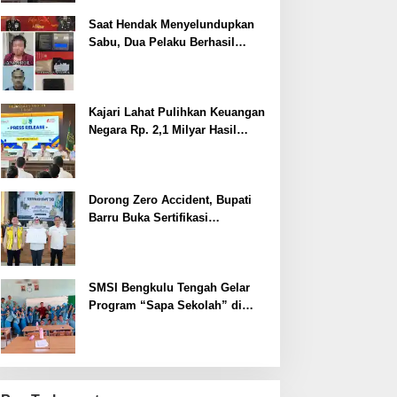
Saat Hendak Menyelundupkan
Sabu, Dua Pelaku Berhasil
Ditangkap
Kajari Lahat Pulihkan Keuangan
Negara Rp. 2,1 Milyar Hasil
Temuan BPK RI
Dorong Zero Accident, Bupati
Barru Buka Sertifikasi
Supervisor K3 Konstruksi
SMSI Bengkulu Tengah Gelar
Program “Sapa Sekolah” di
SMAN 1 Bengkulu Tengah