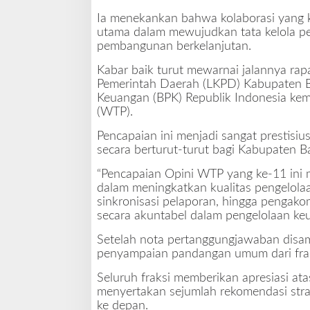
Ia menekankan bahwa kolaborasi yang kua
utama dalam mewujudkan tata kelola pe
pembangunan berkelanjutan.
Kabar baik turut mewarnai jalannya r
Pemerintah Daerah (LKPD) Kabupaten Ba
Keuangan (BPK) Republik Indonesia kemb
(WTP).
Pencapaian ini menjadi sangat prestisi
secara berturut-turut bagi Kabupaten Ba
“Pencapaian Opini WTP yang ke-11 ini 
dalam meningkatkan kualitas pengelolaa
sinkronisasi pelaporan, hingga pengako
secara akuntabel dalam pengelolaan keua
Setelah nota pertanggungjawaban disam
penyampaian pandangan umum dari frak
Seluruh fraksi memberikan apresiasi at
menyertakan sejumlah rekomendasi str
ke depan.