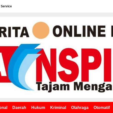
 Service
onal
Daerah
Hukum
Kriminal
Olahraga
Otomatif