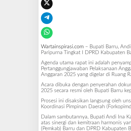
a
w
a
b
a
n
A
P
Wartainspirasi.com
– Bupati Barru, Andi 
B
Paripurna Tingkat I DPRD Kabupaten Ba
D
Agenda utama rapat ini adalah penyam
2
Pertanggungjawaban Pelaksanaan Angg
0
Anggaran 2025 yang digelar di Ruang 
2
5
Acara dibuka dengan penyerahan dok
2025 secara resmi oleh Bupati Barru k
Prosesi ini disaksikan langsung oleh u
Koordinasi Pimpinan Daerah (Forkopimd
Dalam sambutannya, Bupati Andi Ina Ka
atas sinergi dan kemitraan harmonis yan
(Pemkab) Barru dan DPRD Kabupaten B