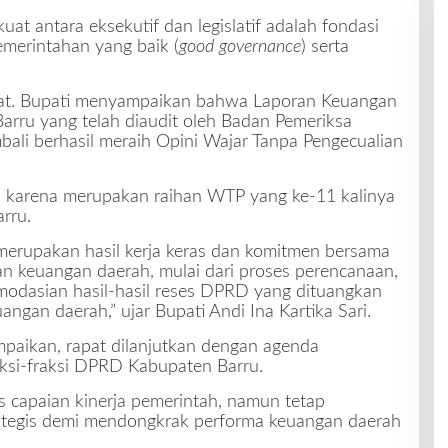
t antara eksekutif dan legislatif adalah fondasi
merintahan yang baik (
good governance
) serta
apat. Bupati menyampaikan bahwa Laporan Keuangan
rru yang telah diaudit oleh Badan Pemeriksa
ali berhasil meraih Opini Wajar Tanpa Pengecualian
us karena merupakan raihan WTP yang ke-11 kalinya
rru.
merupakan hasil kerja keras dan komitmen bersama
n keuangan daerah, mulai dari proses perencanaan,
modasian hasil-hasil reses DPRD yang dituangkan
ngan daerah,” ujar Bupati Andi Ina Kartika Sari.
paikan, rapat dilanjutkan dengan agenda
si-fraksi DPRD Kabupaten Barru.
as capaian kinerja pemerintah, namun tetap
ategis demi mendongkrak performa keuangan daerah