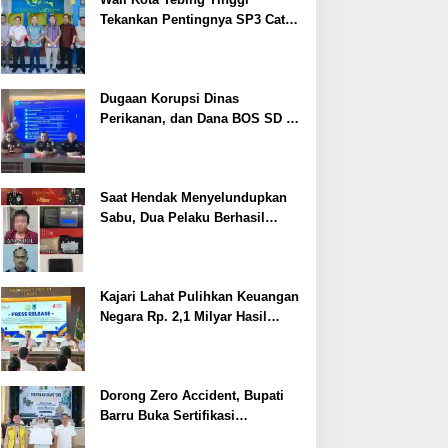
Tekankan Pentingnya SP3 Catin
Cegah Stunting
Dugaan Korupsi Dinas
Perikanan, dan Dana BOS SD –
SMP Tahun 2025 – 2026 Terus
Dipertajam Kajari Lahat
Saat Hendak Menyelundupkan
Sabu, Dua Pelaku Berhasil
Ditangkap
Kajari Lahat Pulihkan Keuangan
Negara Rp. 2,1 Milyar Hasil
Temuan BPK RI
Dorong Zero Accident, Bupati
Barru Buka Sertifikasi
Supervisor K3 Konstruksi