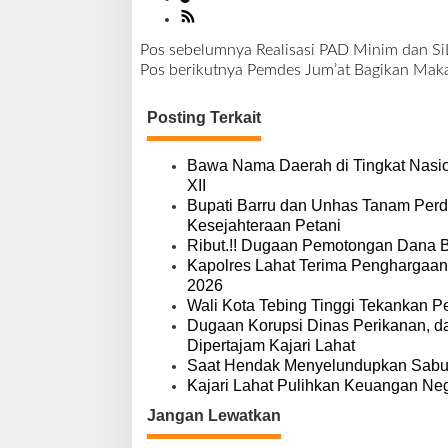
Pos sebelumnya
Realisasi PAD Minim dan S
N
Pos berikutnya
Pemdes Jum’at Bagikan Mak
a
v
Posting Terkait
i
g
a
Bawa Nama Daerah di Tingkat Nasio
s
XII
i
Bupati Barru dan Unhas Tanam Per
p
Kesejahteraan Petani
o
Ribut.!! Dugaan Pemotongan Dana 
s
Kapolres Lahat Terima Penghargaan
2026
Wali Kota Tebing Tinggi Tekankan P
Dugaan Korupsi Dinas Perikanan, 
Dipertajam Kajari Lahat
Saat Hendak Menyelundupkan Sabu,
Kajari Lahat Pulihkan Keuangan Neg
Jangan Lewatkan