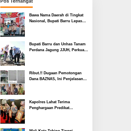
Pos Terhangat
Bawa Nama Daerah di Tingkat
Nasional, Bupati Barru Lepas
Kontingen Jambore Nasional XII
Bupati Barru dan Unhas Tanam
Perdana Jagung JJUH, Perkuat
Ketahanan Pangan dan
Kesejahteraan Petani
Ribut.!! Dugaan Pemotongan
Dana BAZNAS, Ini Penjelasan
Ketua BAZNAS Lahat
Kapolres Lahat Terima
Penghargaan Predikat
Pelayanan Prima dari Polda
Sumsel Tahun 2026
Wali Kota Tebing Tinggi