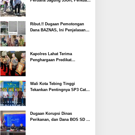
Perdana Jagung JJUH, Perkuat
Ketahanan Pangan dan
Kesejahteraan Petani
Ribut.!! Dugaan Pemotongan
Dana BAZNAS, Ini Penjelasan
Ketua BAZNAS Lahat
Kapolres Lahat Terima
Penghargaan Predikat
Pelayanan Prima dari Polda
Sumsel Tahun 2026
Wali Kota Tebing Tinggi
Tekankan Pentingnya SP3 Catin
Cegah Stunting
Dugaan Korupsi Dinas
Perikanan, dan Dana BOS SD –
SMP Tahun 2025 – 2026 Terus
Dipertajam Kajari Lahat