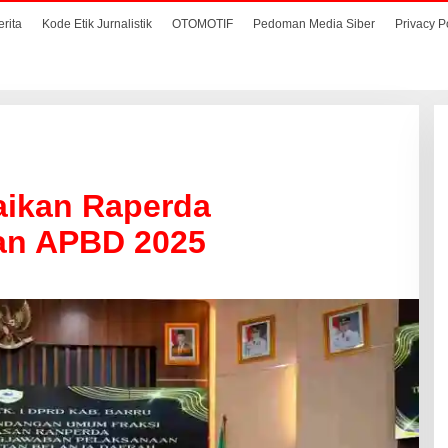
erita
Kode Etik Jurnalistik
OTOMOTIF
Pedoman Media Siber
Privacy P
aikan Raperda
an APBD 2025