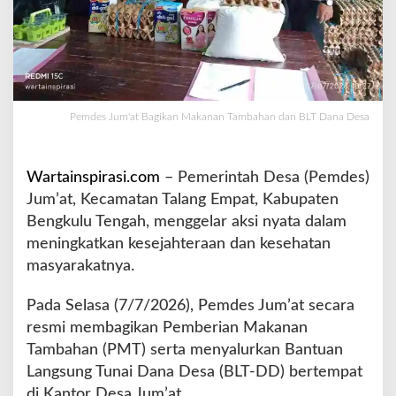
n
M
a
k
a
n
Pemdes Jum'at Bagikan Makanan Tambahan dan BLT Dana Desa
a
n
T
a
Wartainspirasi.com
– Pemerintah Desa (Pemdes)
m
Jum’at, Kecamatan Talang Empat, Kabupaten
b
Bengkulu Tengah, menggelar aksi nyata dalam
a
meningkatkan kesejahteraan dan kesehatan
h
a
masyarakatnya.
n
d
Pada Selasa (7/7/2026), Pemdes Jum’at secara
a
resmi membagikan Pemberian Makanan
n
Tambahan (PMT) serta menyalurkan Bantuan
B
L
Langsung Tunai Dana Desa (BLT-DD) bertempat
T
di Kantor Desa Jum’at.