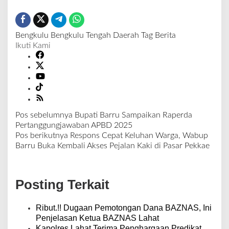
Bengkulu
Bengkulu Tengah
Daerah
Tag Berita
Ikuti Kami
Pos sebelumnya
Bupati Barru Sampaikan Raperda
N
Pertanggungjawaban APBD 2025
a
Pos berikutnya
Respons Cepat Keluhan Warga, Wabup
v
Barru Buka Kembali Akses Pejalan Kaki di Pasar Pekkae
i
g
a
Posting Terkait
s
i
p
Ribut.!! Dugaan Pemotongan Dana BAZNAS, Ini
o
Penjelasan Ketua BAZNAS Lahat
s
Kapolres Lahat Terima Penghargaan Predikat