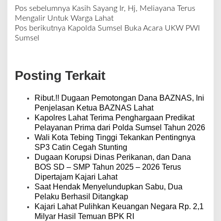
Pos sebelumnya
Kasih Sayang Ir, Hj, Meliayana Terus
N
Mengalir Untuk Warga Lahat
a
Pos berikutnya
Kapolda Sumsel Buka Acara UKW PWI
v
Sumsel
i
g
a
Posting Terkait
s
i
p
Ribut.!! Dugaan Pemotongan Dana BAZNAS, Ini
o
Penjelasan Ketua BAZNAS Lahat
s
Kapolres Lahat Terima Penghargaan Predikat
Pelayanan Prima dari Polda Sumsel Tahun 2026
Wali Kota Tebing Tinggi Tekankan Pentingnya
SP3 Catin Cegah Stunting
Dugaan Korupsi Dinas Perikanan, dan Dana
BOS SD – SMP Tahun 2025 – 2026 Terus
Dipertajam Kajari Lahat
Saat Hendak Menyelundupkan Sabu, Dua
Pelaku Berhasil Ditangkap
Kajari Lahat Pulihkan Keuangan Negara Rp. 2,1
Milyar Hasil Temuan BPK RI