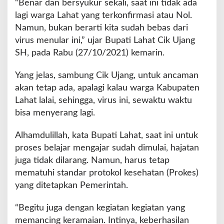
“Benar dan bersyukur sekali, saat ini tidak ada
a
lagi warga Lahat yang terkonfirmasi atau Nol.
r
Namun, bukan berarti kita sudah bebas dari
g
a
virus menular ini,” ujar Bupati Lahat Cik Ujang
J
SH, pada Rabu (27/10/2021) kemarin.
a
n
Yang jelas, sambung Cik Ujang, untuk ancaman
g
akan tetap ada, apalagi kalau warga Kabupaten
a
n
Lahat lalai, sehingga, virus ini, sewaktu waktu
L
bisa menyerang lagi.
a
l
Alhamdulillah, kata Bupati Lahat, saat ini untuk
a
proses belajar mengajar sudah dimulai, hajatan
i
juga tidak dilarang. Namun, harus tetap
mematuhi standar protokol kesehatan (Prokes)
yang ditetapkan Pemerintah.
“Begitu juga dengan kegiatan kegiatan yang
memancing keramaian. Intinya, keberhasilan