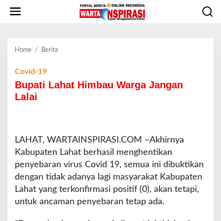
L
e
w
a
t
Home
/
Berita
B
i
u
k
p
Covid-19
e
a
Bupati Lahat Himbau Warga Jangan
k
t
o
Lalai
i
n
L
t
a
e
h
n
LAHAT, WARTAINSPIRASI.COM –Akhirnya
a
t
Kabupaten Lahat berhasil menghentikan
H
penyebaran virus Covid 19, semua ini dibuktikan
i
dengan tidak adanya lagi masyarakat Kabupaten
m
Lahat yang terkonfirmasi positif (0), akan tetapi,
b
a
untuk ancaman penyebaran tetap ada.
u
W