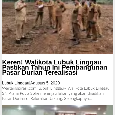
Keren! Walikota Lubuk Linggau
Pastikan Tahun Ini Pembangunan
Pasar Durian Terealisasi
Lubuk Linggau
|
Agustus 5, 2020
o
l
Wartainspirasi.com, Lubuk Linggau– Walikota Lubuk Linggau
e
SN Prana Putra Sohe meninjau lahan yang akan dijadikan
h
Pasar Durian di Kelurahan Jakung.
Selengkapnya…
R
e
d