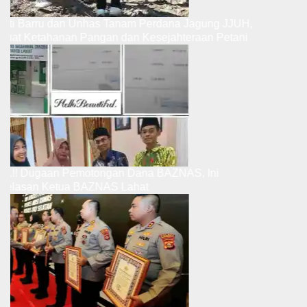
Bupati Barru dan Unhas Tanam Perdana Jagung JJUH,
Perkuat Ketahanan Pangan dan Kesejahteraan Petani
Ribut.!! Dugaan Pemotongan Dana BAZNAS, Ini
Penjelasan Ketua BAZNAS Lahat