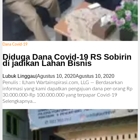
Dana Covid-19
Diduga Dana Covid-19 RS Sobirin
di jadikan Lahan Bisnis
Lubuk Linggau
|
Agustus 10, 2020
Agustus 10, 2020
o
l
Penulis : ILham Wartainspirasi.com, LLG — Berdasarkan
e
informasi yang kami dapatkan pengajuan dana per-orang Rp
h
30.000.000-Rp 100.000.000 yang terpapar Covid-19
R
Selengkapnya…
e
d
a
k
s
i