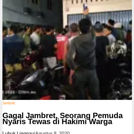
Jambret
Gagal Jambret, Seorang Pemuda
Nyaris Tewas di Hakimi Warga
Lubuk Linggau
|
Agustus 8, 2020
o