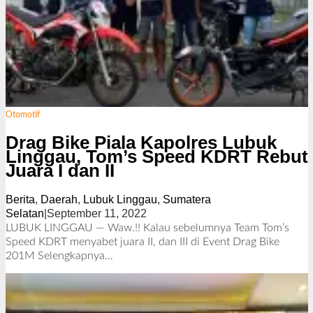
Otomotif
Drag Bike Piala Kapolres Lubuk
Linggau, Tom’s Speed KDRT Rebut
Juara I dan II
Berita
,
Daerah
,
Lubuk Linggau
,
Sumatera
Selatan
|
September 11, 2022
o
l
LUBUK LINGGAU — Waw.!! Kalau sebelumnya Team Tom’s
e
Speed KDRT menyabet juara II, dan III di Event Drag Bike
h
201M
Selengkapnya…
R
e
d
a