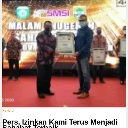
k
s
i
Reward
Pers, Izinkan Kami Terus Menjadi
Sahabat Terbaik