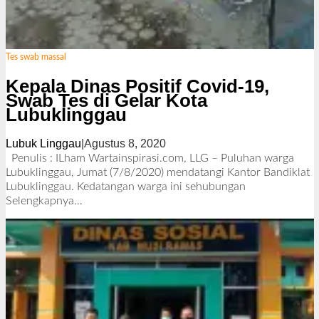
Tes swab massal
Kepala Dinas Positif Covid-19,
Swab Tes di Gelar Kota
Lubuklinggau
Lubuk Linggau
|
Agustus 8, 2020
o
l
Penulis : ILham Wartainspirasi.com, LLG – Puluhan warga
e
Lubuklinggau, Jumat (7/8/2020) mendatangi Kantor Bandiklat
h
Lubuklinggau. Kedatangan warga ini sehubungan
R
Selengkapnya…
e
d
a
k
s
i