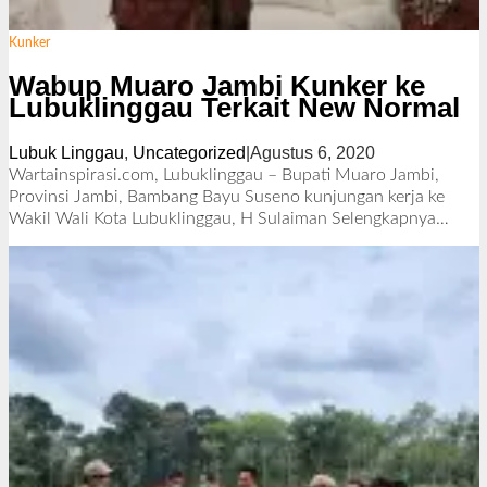
Kunker
Wabup Muaro Jambi Kunker ke
Lubuklinggau Terkait New Normal
Lubuk Linggau
,
Uncategorized
|
Agustus 6, 2020
o
l
Wartainspirasi.com, Lubuklinggau – Bupati Muaro Jambi,
e
Provinsi Jambi, Bambang Bayu Suseno kunjungan kerja ke
h
Wakil Wali Kota Lubuklinggau, H Sulaiman
Selengkapnya…
R
e
d
a
k
s
i