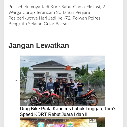
Pos sebelumnya
Jadi Kurir Sabu-Ganja-Ekstasi, 2
N
Warga Curup Terancam 20 Tahun Penjara
a
Pos berikutnya
Hari Jadi Ke -72, Polwan Polres
v
Bengkulu Selatan Gelar Baksos
i
g
a
Jangan Lewatkan
s
i
p
o
s
Drag Bike Piala Kapolres Lubuk Linggau, Tom’s
Speed KDRT Rebut Juara I dan II