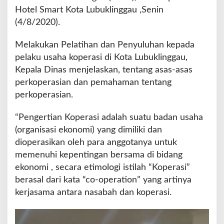
h
Hotel Smart Kota Lubuklinggau ,Senin
a
(4/8/2020).
n
S
e
Melakukan Pelatihan dan Penyuluhan kepada
r
pelaku usaha koperasi di Kota Lubuklinggau,
t
Kepala Dinas menjelaskan, tentang asas-asas
a
perkoperasian dan pemahaman tentang
P
e
perkoperasian.
n
y
“Pengertian Koperasi adalah suatu badan usaha
u
(organisasi ekonomi) yang dimiliki dan
l
dioperasikan oleh para anggotanya untuk
u
h
memenuhi kepentingan bersama di bidang
a
ekonomi , secara etimologi istilah “Koperasi”
n
berasal dari kata “co-operation” yang artinya
kerjasama antara nasabah dan koperasi.