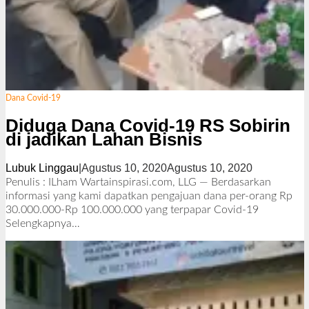
Dana Covid-19
Diduga Dana Covid-19 RS Sobirin
di jadikan Lahan Bisnis
Lubuk Linggau
|
Agustus 10, 2020
Agustus 10, 2020
o
l
Penulis : ILham Wartainspirasi.com, LLG — Berdasarkan
e
informasi yang kami dapatkan pengajuan dana per-orang Rp
h
30.000.000-Rp 100.000.000 yang terpapar Covid-19
R
Selengkapnya…
e
d
a
k
s
i