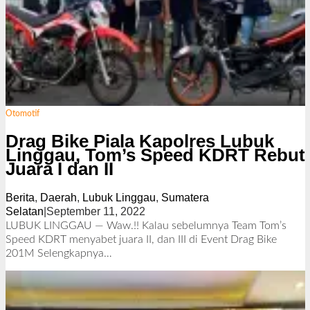
Otomotif
Drag Bike Piala Kapolres Lubuk
Linggau, Tom’s Speed KDRT Rebut
Juara I dan II
Berita
,
Daerah
,
Lubuk Linggau
,
Sumatera
Selatan
|
September 11, 2022
o
l
LUBUK LINGGAU — Waw.!! Kalau sebelumnya Team Tom’s
e
Speed KDRT menyabet juara II, dan III di Event Drag Bike
h
201M
Selengkapnya…
R
e
d
a