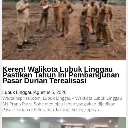
Keren! Walikota Lubuk Linggau
Pastikan Tahun Ini Pembangunan
Pasar Durian Terealisasi
Lubuk Linggau
|
Agustus 5, 2020
o
l
Wartainspirasi.com, Lubuk Linggau– Walikota Lubuk Linggau
e
SN Prana Putra Sohe meninjau lahan yang akan dijadikan
h
Pasar Durian di Kelurahan Jakung.
Selengkapnya…
R
e
d