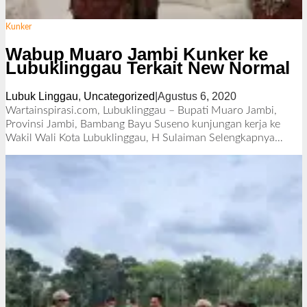
Kunker
Wabup Muaro Jambi Kunker ke
Lubuklinggau Terkait New Normal
Lubuk Linggau
,
Uncategorized
|
Agustus 6, 2020
o
l
Wartainspirasi.com, Lubuklinggau – Bupati Muaro Jambi,
e
Provinsi Jambi, Bambang Bayu Suseno kunjungan kerja ke
h
Wakil Wali Kota Lubuklinggau, H Sulaiman
Selengkapnya…
R
e
d
a
k
s
i