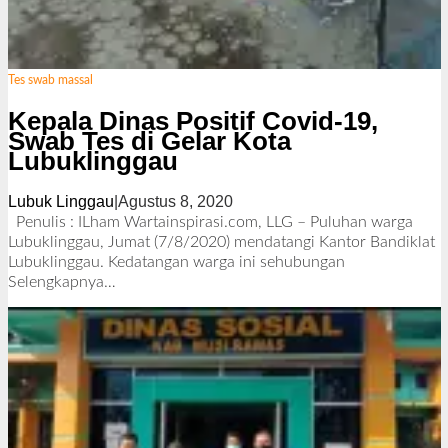
Tes swab massal
Kepala Dinas Positif Covid-19,
Swab Tes di Gelar Kota
Lubuklinggau
Lubuk Linggau
|
Agustus 8, 2020
o
l
Penulis : ILham Wartainspirasi.com, LLG – Puluhan warga
e
Lubuklinggau, Jumat (7/8/2020) mendatangi Kantor Bandiklat
h
Lubuklinggau. Kedatangan warga ini sehubungan
R
Selengkapnya…
e
d
a
k
s
i