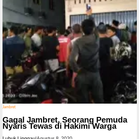
Jambret
Gagal Jambret, Seorang Pemuda
Nyaris Tewas di Hakimi Warga
Lubuk Linggau
|
Agustus 8, 2020
o