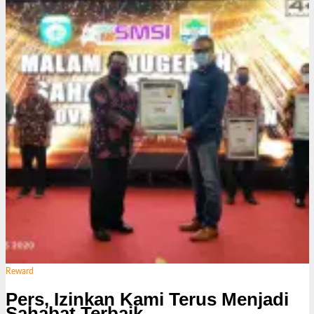
k
s
i
Reward
Pers, Izinkan Kami Terus Menjadi
Sahabat Terbaik