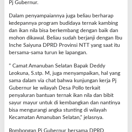
n
Pj Gubernur.
t
u
Dalam penyampaiannya juga beliau berharap
a
kedepannya program budidaya ternak kambing
n
dan ikan nila bisa berkembang dengan baik dan
k
e
mohon dikawal. Beliau sudah berjanji dengan Ibu
D
Inche Saiyuna DPRD Provinsi NTT yang saat itu
e
bersama-sama turun ke lapangan.
s
a
” Camat Amanuban Selatan Bapak Deddy
P
o
Leokuna, S.stp. M, juga menyampaikan, hal yang
l
sama dalam via chat bahwa kunjungan kerja Pj
l
Gubernur ke wilayah Desa Pollo terkait
o
penyaluran bantuan ternak ikan nila dan bibit
sayur mayur untuk di kembangkan dan nantinya
bisa mengurangi angka stunting di wilayah
Kecamatan Amanuban Selatan,” jelasnya.
Rombongan Pj Gubernur bersama DPRD