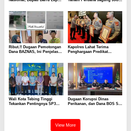
Kontingen Jambore Nasional
Perkuat Ketahanan Pangan
XII
dan Kesejahteraan Petani
Ribut.!! Dugaan Pemotongan
Kapolres Lahat Terima
Dana BAZNAS, Ini Penjelasan
Penghargaan Predikat
Ketua BAZNAS Lahat
Pelayanan Prima dari Polda
Sumsel Tahun 2026
Wali Kota Tebing Tinggi
Dugaan Korupsi Dinas
Tekankan Pentingnya SP3
Perikanan, dan Dana BOS SD
Catin Cegah Stunting
– SMP Tahun 2025 – 2026
Terus Dipertajam Kajari Lahat
View More