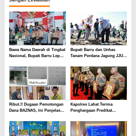
Bawa Nama Daerah di Tingkat
Bupati Barru dan Unhas
Nasional, Bupati Barru Lepas
Tanam Perdana Jagung JJUH,
Kontingen Jambore Nasional
Perkuat Ketahanan Pangan
XII
dan Kesejahteraan Petani
Ribut.!! Dugaan Pemotongan
Kapolres Lahat Terima
Dana BAZNAS, Ini Penjelasan
Penghargaan Predikat
Ketua BAZNAS Lahat
Pelayanan Prima dari Polda
Sumsel Tahun 2026