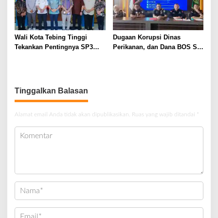
Wali Kota Tebing Tinggi
Dugaan Korupsi Dinas
Tekankan Pentingnya SP3
Perikanan, dan Dana BOS SD
Catin Cegah Stunting
– SMP Tahun 2025 – 2026
Terus Dipertajam Kajari Lahat
Tinggalkan Balasan
Alamat email Anda tidak akan dipublikasikan.
Ruas yang wajib ditandai
*