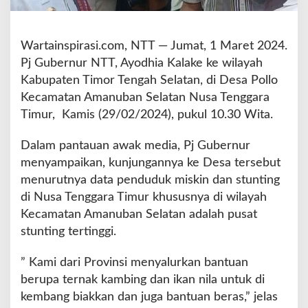
b
e
r
Wartainspirasi.com, NTT — Jumat, 1 Maret 2024.
n
Pj Gubernur NTT, Ayodhia Kalake ke wilayah
u
r
Kabupaten Timor Tengah Selatan, di Desa Pollo
N
Kecamatan Amanuban Selatan Nusa Tenggara
T
Timur, Kamis (29/02/2024), pukul 10.30 Wita.
T
M
Dalam pantauan awak media, Pj Gubernur
e
n
menyampaikan, kunjungannya ke Desa tersebut
y
menurutnya data penduduk miskin dan stunting
a
di Nusa Tenggara Timur khususnya di wilayah
l
Kecamatan Amanuban Selatan adalah pusat
u
r
stunting tertinggi.
k
a
” Kami dari Provinsi menyalurkan bantuan
n
berupa ternak kambing dan ikan nila untuk di
B
kembang biakkan dan juga bantuan beras,” jelas
a