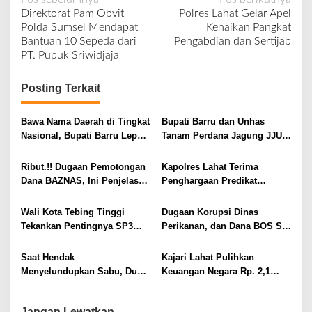
N
Direktorat Pam Obvit
Polres Lahat Gelar Apel
a
Polda Sumsel Mendapat
Kenaikan Pangkat
v
Bantuan 10 Sepeda dari
Pengabdian dan Sertijab
PT. Pupuk Sriwidjaja
i
g
Posting Terkait
a
s
Bawa Nama Daerah di Tingkat
Bupati Barru dan Unhas
i
Nasional, Bupati Barru Lepas
Tanam Perdana Jagung JJUH,
Kontingen Jambore Nasional
Perkuat Ketahanan Pangan
p
XII
dan Kesejahteraan Petani
Ribut.!! Dugaan Pemotongan
Kapolres Lahat Terima
o
Dana BAZNAS, Ini Penjelasan
Penghargaan Predikat
s
Ketua BAZNAS Lahat
Pelayanan Prima dari Polda
Sumsel Tahun 2026
Wali Kota Tebing Tinggi
Dugaan Korupsi Dinas
Tekankan Pentingnya SP3
Perikanan, dan Dana BOS SD
Catin Cegah Stunting
– SMP Tahun 2025 – 2026
Terus Dipertajam Kajari Lahat
Saat Hendak
Kajari Lahat Pulihkan
Menyelundupkan Sabu, Dua
Keuangan Negara Rp. 2,1
Pelaku Berhasil Ditangkap
Milyar Hasil Temuan BPK RI
Jangan Lewatkan