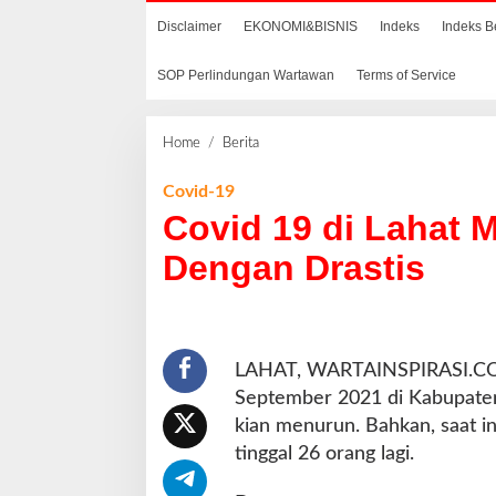
Disclaimer
EKONOMI&BISNIS
Indeks
Indeks B
SOP Perlindungan Wartawan
Terms of Service
Home
/
Berita
C
o
v
Covid-19
i
Covid 19 di Lahat
d
1
Dengan Drastis
9
d
i
L
a
LAHAT, WARTAINSPIRASI.COM 
h
September 2021 di Kabupaten 
a
kian menurun. Bahkan, saat i
t
tinggal 26 orang lagi.
M
e