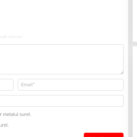
p
BPK RI
wajib ditandai
*
 melalui surel.
urel.