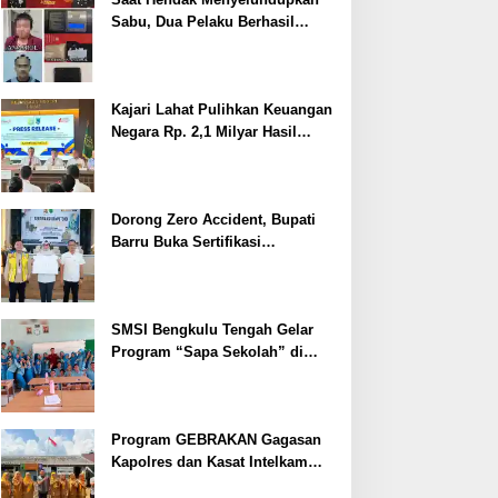
Sabu, Dua Pelaku Berhasil
Ditangkap
Kajari Lahat Pulihkan Keuangan
Negara Rp. 2,1 Milyar Hasil
Temuan BPK RI
Dorong Zero Accident, Bupati
Barru Buka Sertifikasi
Supervisor K3 Konstruksi
SMSI Bengkulu Tengah Gelar
Program “Sapa Sekolah” di
SMAN 1 Bengkulu Tengah
Program GEBRAKAN Gagasan
Kapolres dan Kasat Intelkam
Polres Lahat Menyasar ke Siswa