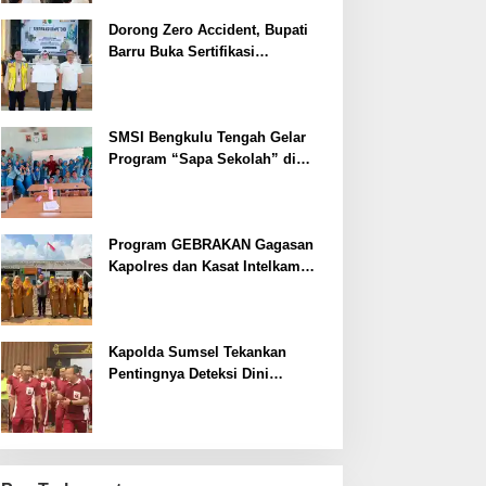
Dorong Zero Accident, Bupati
Barru Buka Sertifikasi
Supervisor K3 Konstruksi
SMSI Bengkulu Tengah Gelar
Program “Sapa Sekolah” di
SMAN 1 Bengkulu Tengah
Program GEBRAKAN Gagasan
Kapolres dan Kasat Intelkam
Polres Lahat Menyasar ke Siswa
SDN dan SMPN di Jarai
Kapolda Sumsel Tekankan
Pentingnya Deteksi Dini
Kesehatan untuk Optimalisasi
Pelayanan Kepolisian