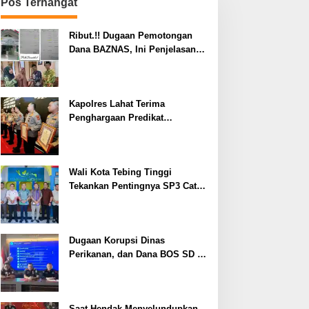
Pos Terhangat
Ribut.!! Dugaan Pemotongan
Dana BAZNAS, Ini Penjelasan
Ketua BAZNAS Lahat
Kapolres Lahat Terima
Penghargaan Predikat
Pelayanan Prima dari Polda
Sumsel Tahun 2026
Wali Kota Tebing Tinggi
Tekankan Pentingnya SP3 Catin
Cegah Stunting
Dugaan Korupsi Dinas
Perikanan, dan Dana BOS SD –
SMP Tahun 2025 – 2026 Terus
Dipertajam Kajari Lahat
Saat Hendak Menyelundupkan