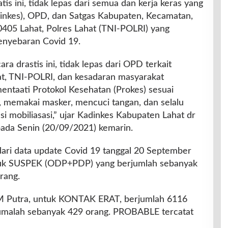
s ini, tidak lepas dari semua dan kerja keras yang
inkes), OPD, dan Satgas Kabupaten, Kecamatan,
405 Lahat, Polres Lahat (TNI-POLRI) yang
enyebaran Covid 19.
ra drastis ini, tidak lepas dari OPD terkait
t, TNI-POLRI, dan kesadaran masyarakat
entaati Protokol Kesehatan (Prokes) sesuai
 memakai masker, mencuci tangan, dan selalu
i mobiliasasi,” ujar Kadinkes Kabupaten Lahat dr
ada Senin (20/09/2021) kemarin.
dari data update Covid 19 tanggal 20 September
tuk SUSPEK (ODP+PDP) yang berjumlah sebanyak
rang.
 M Putra, untuk KONTAK ERAT, berjumlah 6116
jumalah sebanyak 429 orang. PROBABLE tercatat