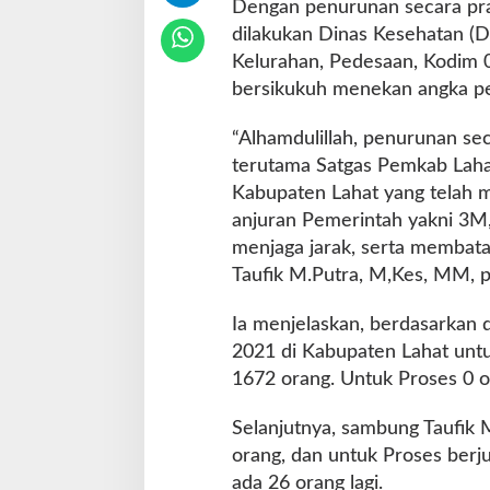
n
Dengan penurunan secara prati
g
dilakukan Dinas Kesehatan (D
a
Kelurahan, Pedesaan, Kodim 0
l
bersikukuh menekan angka p
a
m
i
“Alhamdulillah, penurunan seca
P
terutama Satgas Pemkab Laha
e
Kabupaten Lahat yang telah m
n
anjuran Pemerintah yakni 3M,
u
r
menjaga jarak, serta membatas
u
Taufik M.Putra, M,Kes, MM, p
n
a
Ia menjelaskan, berdasarkan 
n
2021 di Kabupaten Lahat un
D
e
1672 orang. Untuk Proses 0 o
n
g
Selanjutnya, sambung Taufik
a
orang, dan untuk Proses ber
n
ada 26 orang lagi.
D