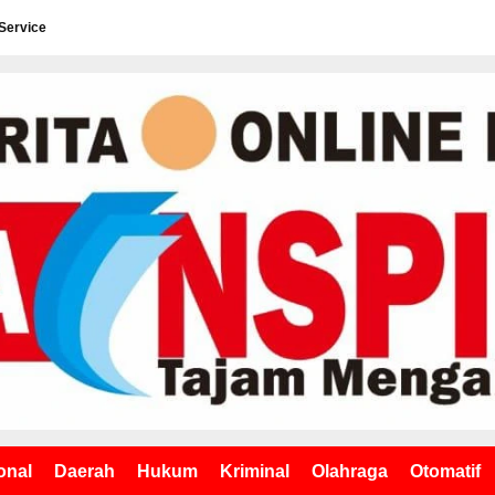
Service
onal
Daerah
Hukum
Kriminal
Olahraga
Otomatif