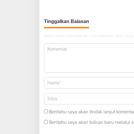
2025 – 2026 Terus Dipertajam Kajari
Ditangka
Lahat
Tinggalkan Balasan
Alamat email Anda tidak akan dipublikasikan.
Ruas yang 
Beritahu saya akan tindak lanjut komentar
Beritahu saya akan tulisan baru melalui s