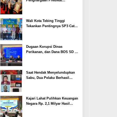
Penghargaan Predikat
Pelayanan Prima dari Polda
Sumsel Tahun 2026
Wali Kota Tebing Tinggi
Tekankan Pentingnya SP3 Catin
Cegah Stunting
Dugaan Korupsi Dinas
Perikanan, dan Dana BOS SD –
SMP Tahun 2025 – 2026 Terus
Dipertajam Kajari Lahat
Saat Hendak Menyelundupkan
Sabu, Dua Pelaku Berhasil
Ditangkap
Kajari Lahat Pulihkan Keuangan
Negara Rp. 2,1 Milyar Hasil
Temuan BPK RI