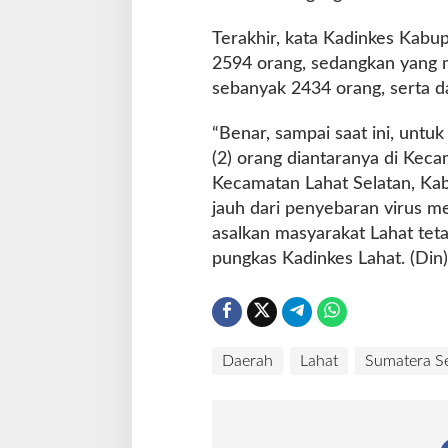
r
a
Terakhir, kata Kadinkes Kab
s
2594 orang, sedangkan yang 
t
sebanyak 2434 orang, serta da
i
s
“Benar, sampai saat ini, untuk 
(2) orang diantaranya di Keca
Kecamatan Lahat Selatan, Ka
jauh dari penyebaran virus me
asalkan masyarakat Lahat tet
pungkas Kadinkes Lahat. (Din)
Daerah
Lahat
Sumatera Se