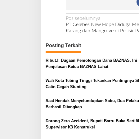
N
Pos sebelumnya
PT Celebes New Hope Diduga Me
a
Karang dan Mangrove di Pesisir P
v
i
Posting Terkait
g
Ribut.!! Dugaan Pemotongan Dana BAZNAS, Ini
a
Penjelasan Ketua BAZNAS Lahat
s
i
Wali Kota Tebing Tinggi Tekankan Pentingnya S
Catin Cegah Stunting
p
o
Saat Hendak Menyelundupkan Sabu, Dua Pelaku
s
Berhasil Ditangkap
Dorong Zero Accident, Bupati Barru Buka Sertifi
Supervisor K3 Konstruksi