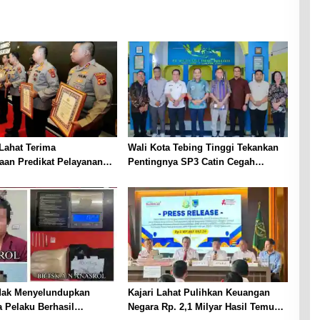
Lahat Terima
Wali Kota Tebing Tinggi Tekankan
aan Predikat Pelayanan
Pentingnya SP3 Catin Cegah
ri Polda Sumsel Tahun
Stunting
dak Menyelundupkan
Kajari Lahat Pulihkan Keuangan
 Pelaku Berhasil
Negara Rp. 2,1 Milyar Hasil Temuan