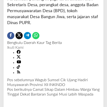
Sekretaris Desa, perangkat desa, anggota Badan
Permusyawaratan Desa (BPD), tokoh
masyarakat Desa Bangun Jiwa, serta jajaran staf
Dinas PUPR.
Bengkulu
Daerah
Kaur
Tag Berita
Ikuti Kami
Pos sebelumnya
Wagub Sumsel Cik Ujang Hadiri
N
Musyawarah Provinsi XII INKINDO
a
Pos berikutnya
Camat Sikap Dalam Himbau Warga Yang
v
Tinggal Dekat Bantaran Sungai Musi Lebih Waspada
i
g