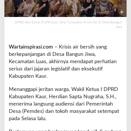
u
r
J
a
DPRD dan Dinas PUPR Kaur Janji Tuntaskan Krisis Air di Desa Bangun
Jiwa
n
j
i
T
Wartainspirasi.com
– Krisis air bersih yang
u
berkepanjangan di Desa Bangun Jiwa,
n
Kecamatan Luas, akhirnya mendapat perhatian
t
serius dari jajaran legislatif dan eksekutif
a
s
Kabupaten Kaur.
k
a
Menanggapi jeritan warga, Wakil Ketua I DPRD
n
Kabupaten Kaur, Herdian Sapta Nugraha, S.H.,
K
menerima langsung audiensi dari Pemerintah
r
i
Desa (Pemdes) dan tokoh masyarakat setempat
s
pada Selasa lalu.
i
s