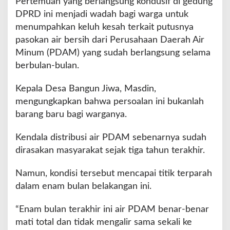
Pertemuan yang berlangsung kondusif di gedung
A
DPRD ini menjadi wadah bagi warga untuk
i
r
menumpahkan keluh kesah terkait putusnya
d
pasokan air bersih dari Perusahaan Daerah Air
i
Minum (PDAM) yang sudah berlangsung selama
D
berbulan-bulan.
e
s
a
Kepala Desa Bangun Jiwa, Masdin,
B
mengungkapkan bahwa persoalan ini bukanlah
a
barang baru bagi warganya.
n
g
Kendala distribusi air PDAM sebenarnya sudah
u
n
dirasakan masyarakat sejak tiga tahun terakhir.
J
i
Namun, kondisi tersebut mencapai titik terparah
w
dalam enam bulan belakangan ini.
a
“Enam bulan terakhir ini air PDAM benar-benar
mati total dan tidak mengalir sama sekali ke