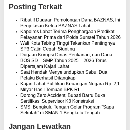
a
Posting Terkait
s
i
p
Ribut.!! Dugaan Pemotongan Dana BAZNAS, Ini
o
Penjelasan Ketua BAZNAS Lahat
s
Kapolres Lahat Terima Penghargaan Predikat
Pelayanan Prima dari Polda Sumsel Tahun 2026
Wali Kota Tebing Tinggi Tekankan Pentingnya
SP3 Catin Cegah Stunting
Dugaan Korupsi Dinas Perikanan, dan Dana
BOS SD – SMP Tahun 2025 – 2026 Terus
Dipertajam Kajari Lahat
Saat Hendak Menyelundupkan Sabu, Dua
Pelaku Berhasil Ditangkap
Kajari Lahat Pulihkan Keuangan Negara Rp. 2,1
Milyar Hasil Temuan BPK RI
Dorong Zero Accident, Bupati Barru Buka
Sertifikasi Supervisor K3 Konstruksi
SMSI Bengkulu Tengah Gelar Program “Sapa
Sekolah” di SMAN 1 Bengkulu Tengah
Jangan Lewatkan