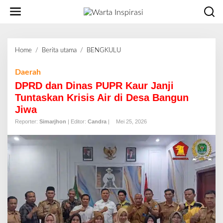
L
e
w
a
t
Home
/
Berita utama
/
BENGKULU
D
i
P
k
R
Daerah
e
D
DPRD dan Dinas PUPR Kaur Janji
k
d
o
Tuntaskan Krisis Air di Desa Bangun
a
n
Jiwa
n
t
D
Reporter:
Simarjhon
| Editor:
Candra
|
Mei 25, 2026
e
i
n
n
a
s
P
U
P
R
K
a