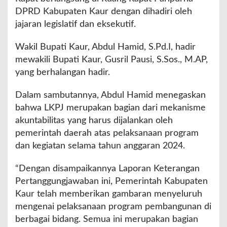
P
DPRD Kabupaten Kaur dengan dihadiri oleh
J
jajaran legislatif dan eksekutif.
2
0
2
Wakil Bupati Kaur, Abdul Hamid, S.Pd.I, hadir
4
mewakili Bupati Kaur, Gusril Pausi, S.Sos., M.AP,
d
yang berhalangan hadir.
a
n
Dalam sambutannya, Abdul Hamid menegaskan
P
e
bahwa LKPJ merupakan bagian dari mekanisme
n
akuntabilitas yang harus dijalankan oleh
e
pemerintah daerah atas pelaksanaan program
t
dan kegiatan selama tahun anggaran 2024.
a
p
a
“Dengan disampaikannya Laporan Keterangan
n
Pertanggungjawaban ini, Pemerintah Kabupaten
P
Kaur telah memberikan gambaran menyeluruh
r
mengenai pelaksanaan program pembangunan di
o
p
berbagai bidang. Semua ini merupakan bagian
e