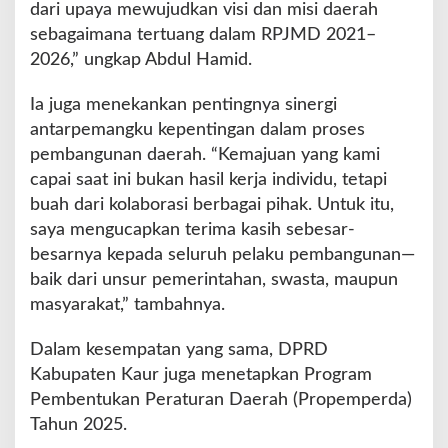
dari upaya mewujudkan visi dan misi daerah
m
sebagaimana tertuang dalam RPJMD 2021–
p
2026,” ungkap Abdul Hamid.
e
r
d
Ia juga menekankan pentingnya sinergi
a
antarpemangku kepentingan dalam proses
2
pembangunan daerah. “Kemajuan yang kami
0
capai saat ini bukan hasil kerja individu, tetapi
2
5
buah dari kolaborasi berbagai pihak. Untuk itu,
saya mengucapkan terima kasih sebesar-
besarnya kepada seluruh pelaku pembangunan—
baik dari unsur pemerintahan, swasta, maupun
masyarakat,” tambahnya.
Dalam kesempatan yang sama, DPRD
Kabupaten Kaur juga menetapkan Program
Pembentukan Peraturan Daerah (Propemperda)
Tahun 2025.