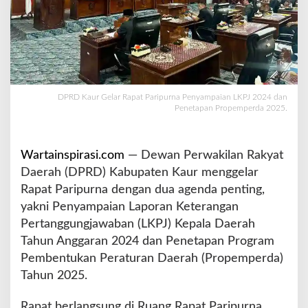
P
a
r
i
p
u
r
DPRD Kaur Gelar Rapat Paripurna Penyampaian LKPJ 2024 dan
n
Penetapan Propemperda 2025.
a
P
e
Wartainspirasi.com
— Dewan Perwakilan Rakyat
n
Daerah (DPRD) Kabupaten Kaur menggelar
y
Rapat Paripurna dengan dua agenda penting,
a
m
yakni Penyampaian Laporan Keterangan
p
Pertanggungjawaban (LKPJ) Kepala Daerah
a
Tahun Anggaran 2024 dan Penetapan Program
i
Pembentukan Peraturan Daerah (Propemperda)
a
n
Tahun 2025.
L
K
Rapat berlangsung di Ruang Rapat Paripurna