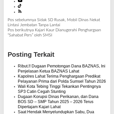
Pos sebelumnya
Sidak SD Rusak, Mobil Dinas Nekat
N
Lintasi Jembatan Tanpa Lantai
a
Pos berikutnya
Kajari Kaur Dianugerahi Penghargaan
v
“Sahabat Pers” oleh SMSI
i
g
a
Posting Terkait
s
i
p
Ribut.!! Dugaan Pemotongan Dana BAZNAS, Ini
o
Penjelasan Ketua BAZNAS Lahat
s
Kapolres Lahat Terima Penghargaan Predikat
Pelayanan Prima dari Polda Sumsel Tahun 2026
Wali Kota Tebing Tinggi Tekankan Pentingnya
SP3 Catin Cegah Stunting
Dugaan Korupsi Dinas Perikanan, dan Dana
BOS SD – SMP Tahun 2025 – 2026 Terus
Dipertajam Kajari Lahat
Saat Hendak Menyelundupkan Sabu, Dua