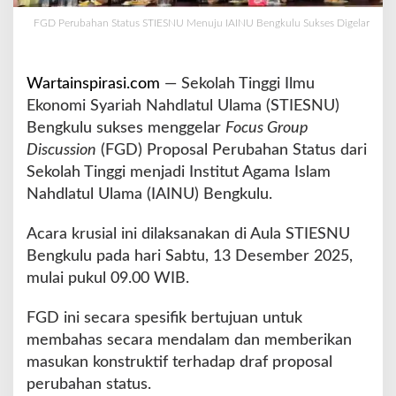
S
FGD Perubahan Status STIESNU Menuju IAINU Bengkulu Sukses Digelar
T
I
E
Wartainspirasi.com
— Sekolah Tinggi Ilmu
S
N
Ekonomi Syariah Nahdlatul Ulama (STIESNU)
U
Bengkulu sukses menggelar
Focus Group
M
Discussion
(FGD) Proposal Perubahan Status dari
e
Sekolah Tinggi menjadi Institut Agama Islam
n
u
Nahdlatul Ulama (IAINU) Bengkulu.
j
u
Acara krusial ini dilaksanakan di Aula STIESNU
I
Bengkulu pada hari Sabtu, 13 Desember 2025,
A
mulai pukul 09.00 WIB.
I
N
U
FGD ini secara spesifik bertujuan untuk
B
membahas secara mendalam dan memberikan
e
masukan konstruktif terhadap draf proposal
n
perubahan status.
g