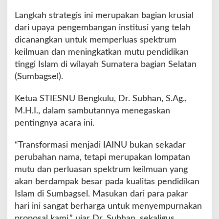
k
u
Langkah strategis ini merupakan bagian krusial
l
dari upaya pengembangan institusi yang telah
u
dicanangkan untuk memperluas spektrum
S
keilmuan dan meningkatkan mutu pendidikan
u
k
tinggi Islam di wilayah Sumatera bagian Selatan
s
(Sumbagsel).
e
s
Ketua STIESNU Bengkulu, Dr. Subhan, S.Ag.,
D
M.H.I., dalam sambutannya menegaskan
i
g
pentingnya acara ini.
e
l
“Transformasi menjadi IAINU bukan sekadar
a
perubahan nama, tetapi merupakan lompatan
r
mutu dan perluasan spektrum keilmuan yang
akan berdampak besar pada kualitas pendidikan
Islam di Sumbagsel. Masukan dari para pakar
hari ini sangat berharga untuk menyempurnakan
proposal kami,” ujar Dr. Subhan, sekaligus