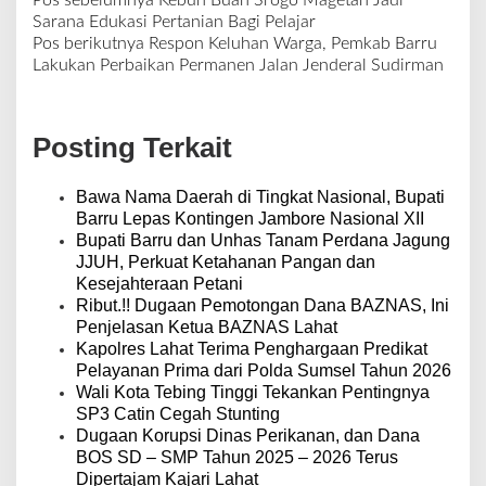
N
Sarana Edukasi Pertanian Bagi Pelajar
a
Pos berikutnya
Respon Keluhan Warga, Pemkab Barru
v
Lakukan Perbaikan Permanen Jalan Jenderal Sudirman
i
g
a
Posting Terkait
s
i
p
Bawa Nama Daerah di Tingkat Nasional, Bupati
o
Barru Lepas Kontingen Jambore Nasional XII
s
Bupati Barru dan Unhas Tanam Perdana Jagung
JJUH, Perkuat Ketahanan Pangan dan
Kesejahteraan Petani
Ribut.!! Dugaan Pemotongan Dana BAZNAS, Ini
Penjelasan Ketua BAZNAS Lahat
Kapolres Lahat Terima Penghargaan Predikat
Pelayanan Prima dari Polda Sumsel Tahun 2026
Wali Kota Tebing Tinggi Tekankan Pentingnya
SP3 Catin Cegah Stunting
Dugaan Korupsi Dinas Perikanan, dan Dana
BOS SD – SMP Tahun 2025 – 2026 Terus
Dipertajam Kajari Lahat