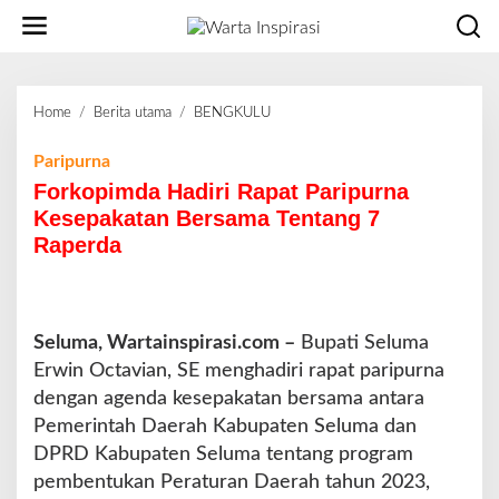
L
e
w
a
t
Home
/
Berita utama
/
BENGKULU
F
i
o
k
r
Paripurna
e
k
Forkopimda Hadiri Rapat Paripurna
k
o
o
Kesepakatan Bersama Tentang 7
p
n
Raperda
i
t
m
e
d
n
a
H
Seluma, Wartainspirasi.com –
Bupati Seluma
a
Erwin Octavian, SE menghadiri rapat paripurna
d
dengan agenda kesepakatan bersama antara
i
Pemerintah Daerah Kabupaten Seluma dan
r
i
DPRD Kabupaten Seluma tentang program
R
pembentukan Peraturan Daerah tahun 2023,
a