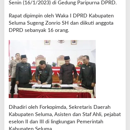
Senin (16/1/2023) di Gedung Paripurna DPRD.
p
a
Rapat dipimpin oleh Waka I DPRD Kabupaten
t
P
Seluma Sugeng Zonrio SH dan diikuti anggota
a
DPRD sebanyak 16 orang.
r
i
p
u
r
n
a
K
e
s
e
p
a
Dihadiri oleh Forkopimda, Sekretaris Daerah
k
Kabupaten Seluma, Asisten dan Staf Ahli, pejabat
a
t
eselon II dan III di lingkungan Pemerintah
a
Kabupaten Seluma.