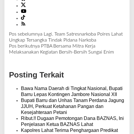
Pos sebelumnya
Lagi. Team Satresnarkoba Polres Lahat
N
Ungkap Tersangka Tindak Pidana Narkoba
a
Pos berikutnya
PTBA Bersama Mitra Kerja
v
Melaksanakan Kegiatan Bersih-Bersih Sungai Enim
i
g
a
Posting Terkait
s
i
p
Bawa Nama Daerah di Tingkat Nasional, Bupati
o
Barru Lepas Kontingen Jambore Nasional XII
s
Bupati Barru dan Unhas Tanam Perdana Jagung
JJUH, Perkuat Ketahanan Pangan dan
Kesejahteraan Petani
Ribut.!! Dugaan Pemotongan Dana BAZNAS, Ini
Penjelasan Ketua BAZNAS Lahat
Kapolres Lahat Terima Penghargaan Predikat