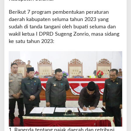
n
B
Berikut 7 program pembentukan peraturan
e
daerah kabupaten seluma tahun 2023 yang
r
s
sudah di tanda tangani oleh bupati seluma dan
a
wakil ketua I DPRD Sugeng Zonrio, masa sidang
m
ke satu tahun 2023:
a
T
e
n
t
a
n
g
7
R
a
p
e
r
d
1. Raperda tentang pajak daerah dan retribusi
a