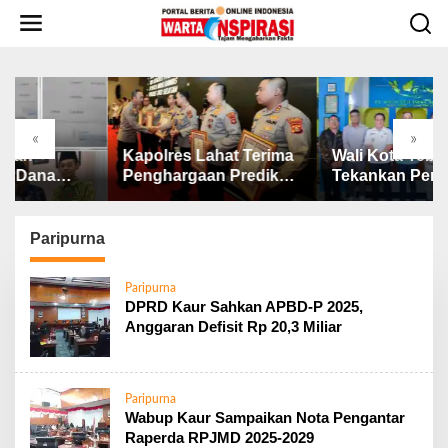
L
e
w
a
t
i
k
«
»
e
apolres Lahat Terima
Wali Kota Tebing Tinggi
Dugaa
k
enghargaan Predikat
Tekankan Pentingnya
Perik
o
elayanan Prima dari
SP3 Catin Cegah
BOS 
n
olda Sumsel Tahun
Stunting
2025 
t
026
Diper
Paripurna
e
n
Paripurna
DPRD Kaur Sahkan APBD-P 2025,
Anggaran Defisit Rp 20,3 Miliar
Paripurna
Wabup Kaur Sampaikan Nota Pengantar
Raperda RPJMD 2025-2029