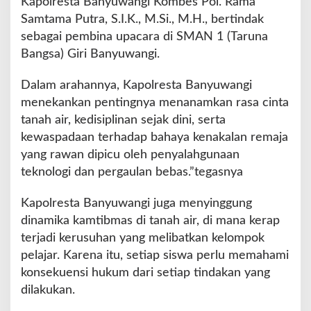
Kapolresta Banyuwangi Kombes Pol. Rama
n
Samtama Putra, S.I.K., M.Si., M.H., bertindak
y
u
sebagai pembina upacara di SMAN 1 (Taruna
w
Bangsa) Giri Banyuwangi.
a
n
Dalam arahannya, Kapolresta Banyuwangi
g
menekankan pentingnya menanamkan rasa cinta
i
D
tanah air, kedisiplinan sejak dini, serta
o
kewaspadaan terhadap bahaya kenakalan remaja
r
yang rawan dipicu oleh penyalahgunaan
o
teknologi dan pergaulan bebas.”tegasnya
n
g
G
Kapolresta Banyuwangi juga menyinggung
e
dinamika kamtibmas di tanah air, di mana kerap
n
terjadi kerusuhan yang melibatkan kelompok
e
pelajar. Karena itu, setiap siswa perlu memahami
r
a
konsekuensi hukum dari setiap tindakan yang
s
dilakukan.
i
M