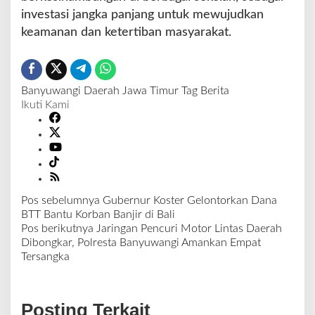
investasi jangka panjang untuk mewujudkan
keamanan dan ketertiban masyarakat.
Banyuwangi
Daerah
Jawa Timur
Tag Berita
Ikuti Kami
Pos sebelumnya
Gubernur Koster Gelontorkan Dana
N
BTT Bantu Korban Banjir di Bali
a
Pos berikutnya
Jaringan Pencuri Motor Lintas Daerah
v
Dibongkar, Polresta Banyuwangi Amankan Empat
i
Tersangka
g
a
s
Posting Terkait
i