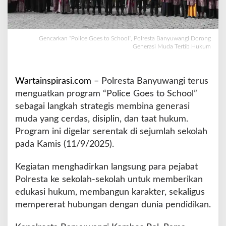
e
s
t
o
Gencarkan “Police Goes to School”, Polresta Banyuwangi Dorong
Generasi Muda Tertib Hukum
S
c
h
o
Wartainspirasi.com
– Polresta Banyuwangi terus
o
menguatkan program “Police Goes to School”
l
sebagai langkah strategis membina generasi
”
muda yang cerdas, disiplin, dan taat hukum.
,
P
Program ini digelar serentak di sejumlah sekolah
o
pada Kamis (11/9/2025).
l
r
Kegiatan menghadirkan langsung para pejabat
e
Polresta ke sekolah-sekolah untuk memberikan
s
t
edukasi hukum, membangun karakter, sekaligus
a
mempererat hubungan dengan dunia pendidikan.
B
a