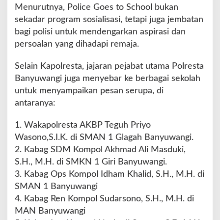
Menurutnya, Police Goes to School bukan
u
sekadar program sosialisasi, tetapi juga jembatan
d
a
bagi polisi untuk mendengarkan aspirasi dan
T
persoalan yang dihadapi remaja.
e
r
Selain Kapolresta, jajaran pejabat utama Polresta
t
Banyuwangi juga menyebar ke berbagai sekolah
i
b
untuk menyampaikan pesan serupa, di
H
antaranya:
u
k
1. Wakapolresta AKBP Teguh Priyo
u
Wasono,S.I.K. di SMAN 1 Glagah Banyuwangi.
m
2. Kabag SDM Kompol Akhmad Ali Masduki,
S.H., M.H. di SMKN 1 Giri Banyuwangi.
3. Kabag Ops Kompol Idham Khalid, S.H., M.H. di
SMAN 1 Banyuwangi
4. Kabag Ren Kompol Sudarsono, S.H., M.H. di
MAN Banyuwangi