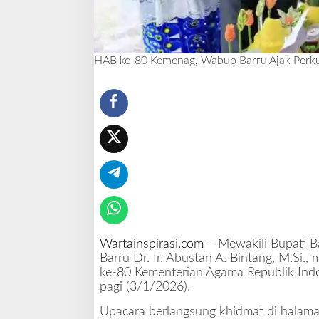
r
k
u
a
HAB ke-80 Kemenag, Wabup Barru Ajak Perk
t
K
e
r
u
k
u
n
a
n
d
e
m
Wartainspirasi.com
– Mewakili Bupati Bar
i
Barru Dr. Ir. Abustan A. Bintang, M.Si.
B
ke-80 Kementerian Agama Republik Indo
a
pagi (3/1/2026).
r
Upacara berlangsung khidmat di halam
r