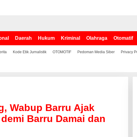
onal
Daerah
Hukum
Kriminal
Olahraga
Otomatif
erita
Kode Etik Jurnalistik
OTOMOTIF
Pedoman Media Siber
Privacy P
, Wabup Barru Ajak
 demi Barru Damai dan