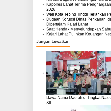
o
s
Kapolres Lahat Terima Penghargaan
2026
Wali Kota Tebing Tinggi Tekankan P
Dugaan Korupsi Dinas Perikanan, 
Dipertajam Kajari Lahat
Saat Hendak Menyelundupkan Sabu,
Kajari Lahat Pulihkan Keuangan Neg
Jangan Lewatkan
Bawa Nama Daerah di Tingkat Nasio
XII