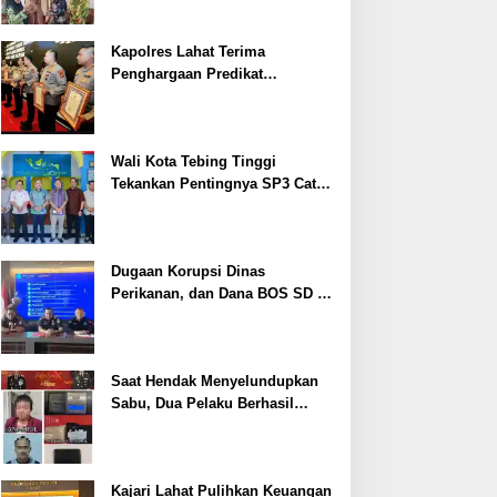
Kapolres Lahat Terima
Penghargaan Predikat
Pelayanan Prima dari Polda
Sumsel Tahun 2026
Wali Kota Tebing Tinggi
Tekankan Pentingnya SP3 Catin
Cegah Stunting
Dugaan Korupsi Dinas
Perikanan, dan Dana BOS SD –
SMP Tahun 2025 – 2026 Terus
Dipertajam Kajari Lahat
Saat Hendak Menyelundupkan
Sabu, Dua Pelaku Berhasil
Ditangkap
Kajari Lahat Pulihkan Keuangan