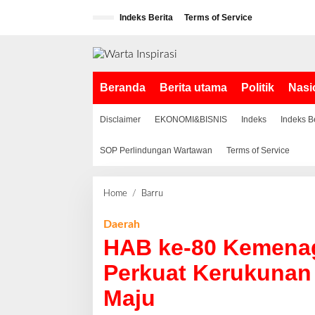
L
Indeks Berita
Terms of Service
e
w
a
t
i
Beranda
Berita utama
Politik
Nasi
k
e
k
Disclaimer
EKONOMI&BISNIS
Indeks
Indeks B
o
n
SOP Perlindungan Wartawan
Terms of Service
t
e
n
Home
/
Barru
H
A
B
Daerah
k
HAB ke-80 Kemenag
e
-
Perkuat Kerukunan
8
Maju
0
K