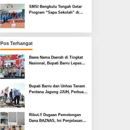
SMSI Bengkulu Tengah Gelar
Program “Sapa Sekolah” di
SMAN 1 Bengkulu Tengah
Pos Terhangat
Bawa Nama Daerah di Tingkat
Nasional, Bupati Barru Lepas
Kontingen Jambore Nasional XII
Bupati Barru dan Unhas Tanam
Perdana Jagung JJUH, Perkuat
Ketahanan Pangan dan
Kesejahteraan Petani
Ribut.!! Dugaan Pemotongan
Dana BAZNAS, Ini Penjelasan
Ketua BAZNAS Lahat