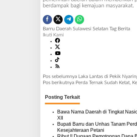
berdampak bagi kemajuan masyarakat.
Barru
Daerah
Sulawesi Selatan
Tag Berita
Ikuti Kami
Pos sebelumnya
Laka Lantas di Pekik Nyarin
N
Pos berikutnya
Perda Ternak Sudah Ketat, K
a
v
Posting Terkait
i
g
a
Bawa Nama Daerah di Tingkat Nasio
s
XII
i
Bupati Barru dan Unhas Tanam Per
p
Kesejahteraan Petani
Ribut.!! Dugaan Pemotongan Dana 