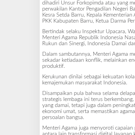
dihadiri Unsur Forkopimda atau yang me
u
perwakilan Kantor Pengadilan Negeri Ba
D
Kesra Setda Barru, Kepala Kementerian
a
PKK Kabupaten Barru, Ketua Darma Per
m
a
Bertindak selaku Inspektur Upacara, W
i
Menteri Agama Republik Indonesia Na
d
Rukun dan Sinergi, Indonesia Damai da
a
n
Dalam sambutannya, Menteri Agama m
M
sekadar ketiadaan konflik, melainkan e
a
produktif.
j
u
Kerukunan dinilai sebagai kekuatan ko
kemajemukan masyarakat Indonesia.
Disampaikan pula bahwa selama delapa
strategis lembaga ini terus berkemban
yang damai, tetapi juga dalam peningka
ekonomi umat, serta memastikan agama s
persoalan bangsa.
Menteri Agama juga menyoroti capaian
antara lain transformasi digital layan