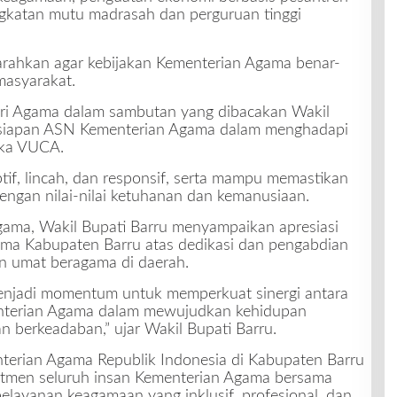
ngkatan mutu madrasah dan perguruan tinggi
iarahkan agar kebijakan Kementerian Agama benar-
masyarakat.
eri Agama dalam sambutan yang dibacakan Wakil
esiapan ASN Kementerian Agama dalam menghadapi
mika VUCA.
tif, lincah, dan responsif, serta mampu memastikan
engan nilai-nilai ketuhanan dan kemanusiaan.
ma, Wakil Bupati Barru menyampaikan apresiasi
ama Kabupaten Barru atas dedikasi dan pengabdian
n umat beragama di daerah.
 menjadi momentum untuk memperkuat sinergi antara
nterian Agama dalam mewujudkan kehidupan
n berkeadaban,” ujar Wakil Bupati Barru.
nterian Agama Republik Indonesia di Kabupaten Barru
tmen seluruh insan Kementerian Agama bersama
layanan keagamaan yang inklusif, profesional, dan