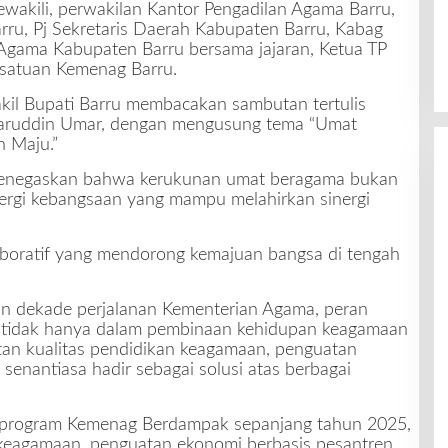
wakili, perwakilan Kantor Pengadilan Agama Barru,
rru, Pj Sekretaris Daerah Kabupaten Barru, Kabag
 Agama Kabupaten Barru bersama jajaran, Ketua TP
satuan Kemenag Barru.
akil Bupati Barru membacakan sambutan tertulis
saruddin Umar, dengan mengusung tema “Umat
n Maju.”
enegaskan bahwa kerukunan umat beragama bukan
nergi kebangsaan yang mampu melahirkan sinergi
laboratif yang mendorong kemajuan bangsa di tengah
n dekade perjalanan Kementerian Agama, peran
g, tidak hanya dalam pembinaan kehidupan keagamaan
tan kualitas pendidikan keagamaan, penguatan
enantiasa hadir sebagai solusi atas berbagai
 program Kemenag Berdampak sepanjang tahun 2025,
an keagamaan, penguatan ekonomi berbasis pesantren