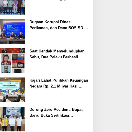
Cegah Stunting
Dugaan Korupsi Dinas
Perikanan, dan Dana BOS SD –
SMP Tahun 2025 – 2026 Terus
Dipertajam Kajari Lahat
Saat Hendak Menyelundupkan
Sabu, Dua Pelaku Berhasil
Ditangkap
Kajari Lahat Pulihkan Keuangan
Negara Rp. 2,1 Milyar Hasil
Temuan BPK RI
Dorong Zero Accident, Bupati
Barru Buka Sertifikasi
Supervisor K3 Konstruksi