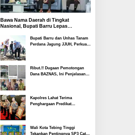
Bawa Nama Daerah di Tingkat
Nasional, Bupati Barru Lepas
Kontingen Jambore Nasional XII
Bupati Barru dan Unhas Tanam
Perdana Jagung JJUH, Perkuat
Ketahanan Pangan dan
Kesejahteraan Petani
Ribut.!! Dugaan Pemotongan
Dana BAZNAS, Ini Penjelasan
Ketua BAZNAS Lahat
Kapolres Lahat Terima
Penghargaan Predikat
Pelayanan Prima dari Polda
Sumsel Tahun 2026
Wali Kota Tebing Tinggi
Tekankan Pentingnya SP3 Catin