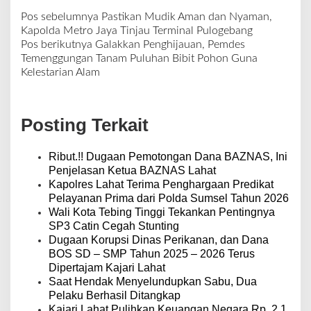
Pos sebelumnya
Pastikan Mudik Aman dan Nyaman,
N
Kapolda Metro Jaya Tinjau Terminal Pulogebang
a
Pos berikutnya
Galakkan Penghijauan, Pemdes
v
Temenggungan Tanam Puluhan Bibit Pohon Guna
i
Kelestarian Alam
g
a
s
Posting Terkait
i
p
o
Ribut.!! Dugaan Pemotongan Dana BAZNAS, Ini
s
Penjelasan Ketua BAZNAS Lahat
Kapolres Lahat Terima Penghargaan Predikat
Pelayanan Prima dari Polda Sumsel Tahun 2026
Wali Kota Tebing Tinggi Tekankan Pentingnya
SP3 Catin Cegah Stunting
Dugaan Korupsi Dinas Perikanan, dan Dana
BOS SD – SMP Tahun 2025 – 2026 Terus
Dipertajam Kajari Lahat
Saat Hendak Menyelundupkan Sabu, Dua
Pelaku Berhasil Ditangkap
Kajari Lahat Pulihkan Keuangan Negara Rp. 2,1