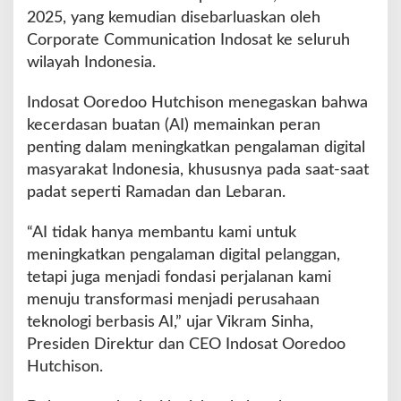
2025, yang kemudian disebarluaskan oleh
K
o
Corporate Communication Indosat ke seluruh
n
wilayah Indonesia.
e
k
Indosat Ooredoo Hutchison menegaskan bahwa
t
kecerdasan buatan (AI) memainkan peran
i
v
penting dalam meningkatkan pengalaman digital
i
masyarakat Indonesia, khususnya pada saat-saat
t
padat seperti Ramadan dan Lebaran.
a
s
“AI tidak hanya membantu kami untuk
meningkatkan pengalaman digital pelanggan,
tetapi juga menjadi fondasi perjalanan kami
menuju transformasi menjadi perusahaan
teknologi berbasis AI,” ujar Vikram Sinha,
Presiden Direktur dan CEO Indosat Ooredoo
Hutchison.