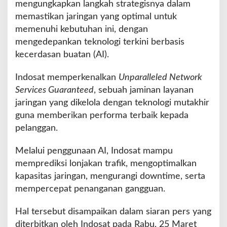
mengungkapkan langkah strategisnya dalam
n
d
memastikan jaringan yang optimal untuk
e
memenuhi kebutuhan ini, dengan
n
mengedepankan teknologi terkini berbasis
g
kecerdasan buatan (AI).
a
n
A
Indosat memperkenalkan
Unparalleled Network
I
Services Guaranteed
, sebuah jaminan layanan
H
jaringan yang dikelola dengan teknologi mutakhir
a
guna memberikan performa terbaik kepada
d
a
pelanggan.
p
i
Melalui penggunaan AI, Indosat mampu
L
memprediksi lonjakan trafik, mengoptimalkan
o
kapasitas jaringan, mengurangi downtime, serta
n
j
mempercepat penanganan gangguan.
a
k
Hal tersebut disampaikan dalam siaran pers yang
a
diterbitkan oleh Indosat pada Rabu, 25 Maret
n