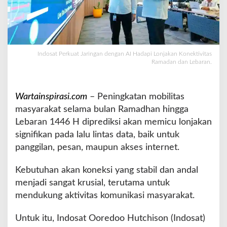
h
i
s
o
n
Indosat Perkuat Jaringan dengan AI Hadapi Lonjakan Konektivitas
O
Ramadan dan Lebaran.
p
t
i
Wartainspirasi.com
– Peningkatan mobilitas
m
masyarakat selama bulan Ramadhan hingga
a
l
Lebaran 1446 H diprediksi akan memicu lonjakan
k
signifikan pada lalu lintas data, baik untuk
a
panggilan, pesan, maupun akses internet.
n
J
Kebutuhan akan koneksi yang stabil dan andal
a
r
menjadi sangat krusial, terutama untuk
i
mendukung aktivitas komunikasi masyarakat.
n
g
Untuk itu, Indosat Ooredoo Hutchison (Indosat)
a