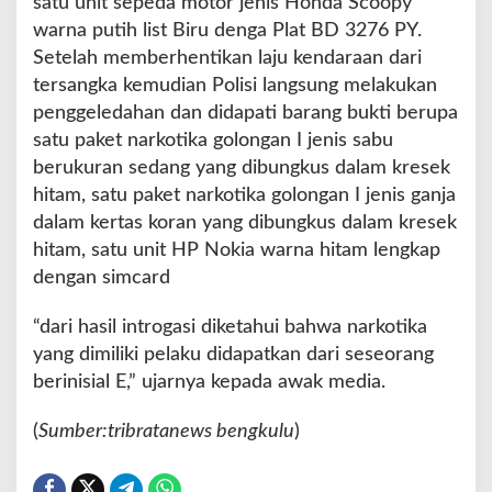
satu unit sepeda motor jenis Honda Scoopy
P
warna putih list Biru denga Plat BD 3276 PY.
o
l
Setelah memberhentikan laju kendaraan dari
i
tersangka kemudian Polisi langsung melakukan
s
penggeledahan dan didapati barang bukti berupa
i
satu paket narkotika golongan I jenis sabu
berukuran sedang yang dibungkus dalam kresek
hitam, satu paket narkotika golongan I jenis ganja
dalam kertas koran yang dibungkus dalam kresek
hitam, satu unit HP Nokia warna hitam lengkap
dengan simcard
“dari hasil introgasi diketahui bahwa narkotika
yang dimiliki pelaku didapatkan dari seseorang
berinisial E,” ujarnya kepada awak media.
(
Sumber:tribratanews bengkulu
)