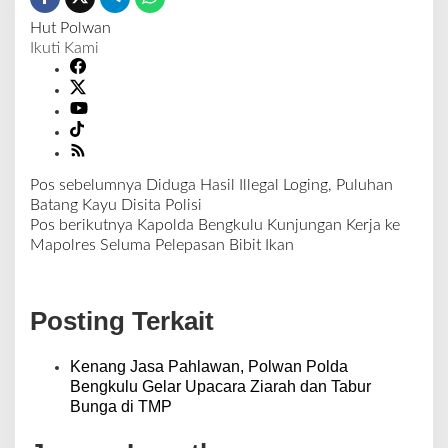
Hut Polwan
Ikuti Kami
Pos sebelumnya
Diduga Hasil Illegal Loging, Puluhan
N
Batang Kayu Disita Polisi
a
Pos berikutnya
Kapolda Bengkulu Kunjungan Kerja ke
v
Mapolres Seluma Pelepasan Bibit Ikan
i
g
a
Posting Terkait
s
i
p
Kenang Jasa Pahlawan, Polwan Polda
o
Bengkulu Gelar Upacara Ziarah dan Tabur
s
Bunga di TMP