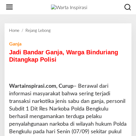
L
e
w
a
t
Home
/
Rejang Lebong
J
i
a
k
d
Ganja
e
i
Jadi Bandar Ganja, Warga Binduriang
k
B
o
Ditangkap Polisi
a
n
n
t
d
e
a
n
Wartainspirasi.com, Curup
r
– Berawal dari
G
informasi masyarakat bahwa sering terjadi
a
transaksi narkotika jenis sabu dan ganja, personil
n
Subdit 1 Dit Res Narkoba Polda Bengkulu
j
berhasil mengamankan terduga pelaku
a
,
penyalahgunaan narkoba di wilayah hukum Polda
W
Bengkulu pada hari Senin (07/09) sekitar pukul
a