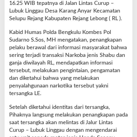
16.25 WIB tepatnya di Jalan Lintas Curup –
r
Lubuk Linggau Desa Karang Anyar Kecamatan
g
a
Selupu Rejang Kabupaten Rejang Lebong ( RL ).
B
i
Kabid Humas Polda Bengkulu Kombes Pol
n
Sudarno S.Sos, MH mengatakan, penangkapan
d
pelaku berawal dari informasi masyarakat bahwa
u
r
sering terjadi transaksi Narkoba jenis Shabu dan
i
ganja diwilayah RL, mendapatkan informasi
a
tersebut, melakukan pengintaian, pengamatan
n
dan diketahui bahwa yang melakukan
g
D
penyalahgunaan narkotika tersebut yakni
i
tersangka LE.
t
a
Setelah diketahui identitas dari tersangka,
n
Pihaknya langsung melakukan penangkapan pada
g
k
saat tersangka akan melintas di Jalur Lintas
a
Curup – Lubuk Linggau dengan mengendarai
p