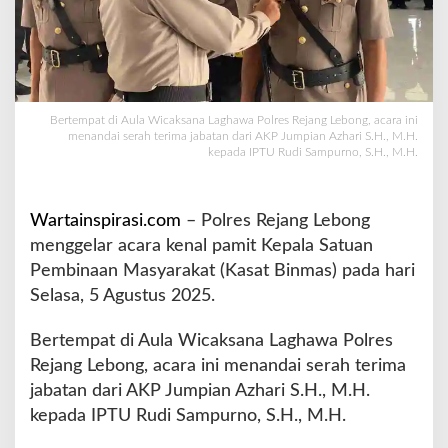
K
a
s
a
t
B
Bertempat di Aula Wicaksana Laghawa Polres Rejang Lebong, acara ini
i
menandai serah terima jabatan dari AKP Jumpian Azhari S.H., M.H.
kepada IPTU Rudi Sampurno, S.H., M.H.
n
m
a
s
Wartainspirasi.com
– Polres Rejang Lebong
P
menggelar acara kenal pamit Kepala Satuan
o
Pembinaan Masyarakat (Kasat Binmas) pada hari
l
Selasa, 5 Agustus 2025.
r
e
s
Bertempat di Aula Wicaksana Laghawa Polres
R
Rejang Lebong, acara ini menandai serah terima
e
jabatan dari AKP Jumpian Azhari S.H., M.H.
j
kepada IPTU Rudi Sampurno, S.H., M.H.
a
n