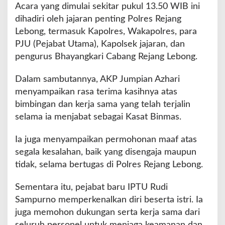
g
Acara yang dimulai sekitar pukul 13.50 WIB ini
L
dihadiri oleh jajaran penting Polres Rejang
e
Lebong, termasuk Kapolres, Wakapolres, para
b
PJU (Pejabat Utama), Kapolsek jajaran, dan
o
n
pengurus Bhayangkari Cabang Rejang Lebong.
g
G
Dalam sambutannya, AKP Jumpian Azhari
e
menyampaikan rasa terima kasihnya atas
l
bimbingan dan kerja sama yang telah terjalin
a
r
selama ia menjabat sebagai Kasat Binmas.
A
c
Ia juga menyampaikan permohonan maaf atas
a
segala kesalahan, baik yang disengaja maupun
r
tidak, selama bertugas di Polres Rejang Lebong.
a
K
e
Sementara itu, pejabat baru IPTU Rudi
n
Sampurno memperkenalkan diri beserta istri. Ia
a
juga memohon dukungan serta kerja sama dari
l
seluruh personel untuk menjaga keamanan dan
P