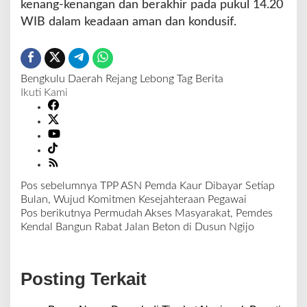
kenang-kenangan dan berakhir pada pukul 14.20
WIB dalam keadaan aman dan kondusif.
Bengkulu
Daerah
Rejang Lebong
Tag Berita
Ikuti Kami
Pos sebelumnya
TPP ASN Pemda Kaur Dibayar Setiap
N
Bulan, Wujud Komitmen Kesejahteraan Pegawai
a
Pos berikutnya
Permudah Akses Masyarakat, Pemdes
v
Kendal Bangun Rabat Jalan Beton di Dusun Ngijo
i
g
a
Posting Terkait
s
i