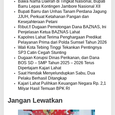
p
Bawa Nama Daerah di Tingkat Nasional, Bupati
o
Barru Lepas Kontingen Jambore Nasional XII
s
Bupati Barru dan Unhas Tanam Perdana Jagung
JJUH, Perkuat Ketahanan Pangan dan
Kesejahteraan Petani
Ribut.!! Dugaan Pemotongan Dana BAZNAS, Ini
Penjelasan Ketua BAZNAS Lahat
Kapolres Lahat Terima Penghargaan Predikat
Pelayanan Prima dari Polda Sumsel Tahun 2026
Wali Kota Tebing Tinggi Tekankan Pentingnya
SP3 Catin Cegah Stunting
Dugaan Korupsi Dinas Perikanan, dan Dana
BOS SD – SMP Tahun 2025 – 2026 Terus
Dipertajam Kajari Lahat
Saat Hendak Menyelundupkan Sabu, Dua
Pelaku Berhasil Ditangkap
Kajari Lahat Pulihkan Keuangan Negara Rp. 2,1
Milyar Hasil Temuan BPK RI
Jangan Lewatkan