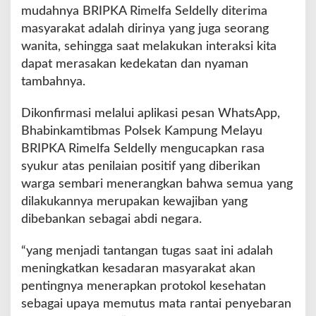
I
mudahnya BRIPKA Rimelfa Seldelly diterima
n
masyarakat adalah dirinya yang juga seorang
i
wanita, sehingga saat melakukan interaksi kita
D
i
dapat merasakan kedekatan dan nyaman
k
tambahnya.
e
n
Dikonfirmasi melalui aplikasi pesan WhatsApp,
a
Bhabinkamtibmas Polsek Kampung Melayu
l
W
BRIPKA Rimelfa Seldelly mengucapkan rasa
a
syukur atas penilaian positif yang diberikan
r
warga sembari menerangkan bahwa semua yang
g
dilakukannya merupakan kewajiban yang
a
P
dibebankan sebagai abdi negara.
o
l
“yang menjadi tantangan tugas saat ini adalah
i
meningkatkan kesadaran masyarakat akan
s
pentingnya menerapkan protokol kesehatan
i
R
sebagai upaya memutus mata rantai penyebaran
a