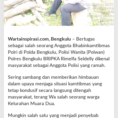
s
,
P
o
l
w
a
Wartainspirasi.com, Bengkulu
– Bertugas
n
sebagai salah seorang Anggota Bhabinkamtibmas
P
o
Polri di Polda Bengkulu, Polisi Wanita (Polwan)
l
Polres Bengkulu BRIPKA Rimelfa Seldelly dikenal
r
masyarakat sebagai Anggota Polisi yang ramah.
e
s
Sering sambang dan memberikan himbauan
B
e
dalam upaya menjaga situasi kamtibmas yang
n
tetap kondusif secara langsung ditengah
g
masyarakat, terang Wa salah seorang warga
k
Kelurahan Muara Dua.
u
l
u
Mungkin salah satu yang menjadi penyebab