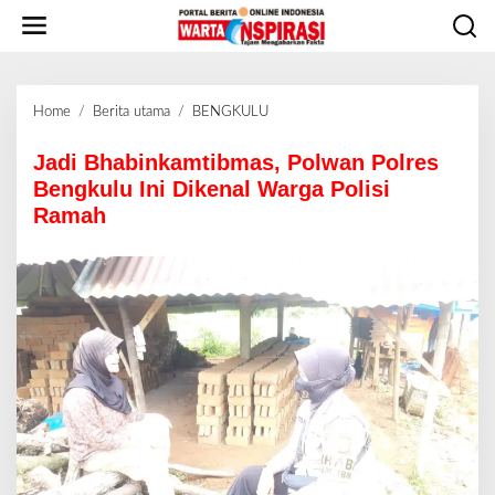
L
e
w
a
t
Home
/
Berita utama
/
BENGKULU
J
i
a
k
d
Jadi Bhabinkamtibmas, Polwan Polres
e
i
Bengkulu Ini Dikenal Warga Polisi
k
B
o
Ramah
h
n
a
t
b
e
i
n
n
k
a
m
t
i
b
m
a