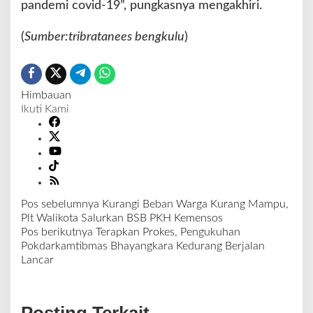
pandemi covid-19”, pungkasnya mengakhiri.
m
a
(
Sumber:tribratanees bengkulu
)
h
Himbauan
Ikuti Kami
Pos sebelumnya
Kurangi Beban Warga Kurang Mampu,
N
Plt Walikota Salurkan BSB PKH Kemensos
a
Pos berikutnya
Terapkan Prokes, Pengukuhan
v
Pokdarkamtibmas Bhayangkara Kedurang Berjalan
i
Lancar
g
a
s