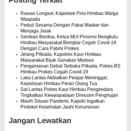
Posting Terkait
i
p
o
Rawan Longsor, Kapolsek Pino Himbau Warga
s
Waspada
Peduli Sesama Dengan Pakai Masker dan
Menjaga Jarak
Sembari Berdoa, Ketua MUI Provinsi Bengkulu
Himbau Masyarakat Beriqtiar Cegah Covid-19
Dengan Cara Patuhi Prokes
Jelang Pilkada, Kapolres Kaur Himbau
Masyarakat Bijak Gunakan Medsos
Pengamanan Debat Terbuka Pilkada, Polres BS
Himbau Prokes Cegah Covid-19
Laka Lantas Akibatkan Pelajar Meninggal,
Kepolisian Himbau Peran Orang Tua
Sat Lantas Polres Kaur Himbau Pengendara
Tingkatkan Kewaspadaan Dimusim Penghujan
Masih Situasi Pandemi, Kapolri Ingatkan
Protokol Kesehatan Jauhi Kerumunan
Jangan Lewatkan