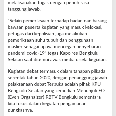
m
melaksanakan tugas dengan penuh rasa
b
tanggung jawab.
a
u
“Selain pemeriksaan terhadap badan dan barang
P
bawaan peserta kegiatan yang masuk kelokasi,
r
o
petugas dari kepolisian juga melakukan
k
pemeriksaan suhu tubuh dan penggunaan
e
masker sebagai upaya mencegah penyebaran
s
pandemi covid-19” tegas Kapolres Bengkulu
C
e
Selatan saat ditemui awak media disela kegiatan.
g
a
Kegiatan debat termasuk dalam tahapan pilkada
h
serentak tahun 2020, dengan penanggung jawab
C
pelaksanaan debat Terbuka adalah pihak KPU
o
v
Bengkulu Selatan yang kemudian Menunjuk EO
i
(Even Organaizer) RBTV Bengkulu sementara
d
kita fokus dalam kegiatan pengamanan
-
pungkasnya.
1
9