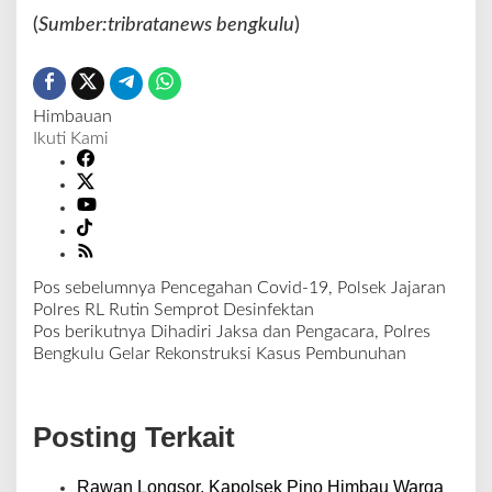
(
Sumber:tribratanews bengkulu
)
Himbauan
Ikuti Kami
Pos sebelumnya
Pencegahan Covid-19, Polsek Jajaran
N
Polres RL Rutin Semprot Desinfektan
a
Pos berikutnya
Dihadiri Jaksa dan Pengacara, Polres
v
Bengkulu Gelar Rekonstruksi Kasus Pembunuhan
i
g
a
Posting Terkait
s
i
p
Rawan Longsor, Kapolsek Pino Himbau Warga