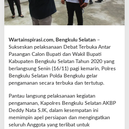
b
u
k
a
P
i
l
Wartainspirasi.com, Bengkulu Selatan
–
k
Sukseskan pelaksanaan Debat Terbuka Antar
a
Pasangan Calon Bupati dan Wakil Bupati
d
Kabupaten Bengkulu Selatan Tahun 2020 yang
a
,
berlangsung Senin (16/11) pagi kemarin, Polres
P
Bengkulu Selatan Polda Bengkulu gelar
o
pengamanan secara terbuka dan tertutup.
l
r
Pantau langsung pelaksanaan kegiatan
e
s
pengamanan, Kapolres Bengkulu Selatan AKBP
B
Deddy Nata S.IK, dalam kesempatan ini
S
memimpin apel persiapan dan mengingatkan
H
seluruh Anggota yang terlibat untuk
i