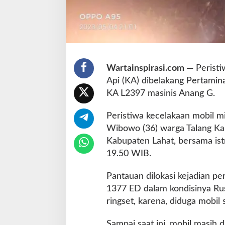
a
T
a
l
a
n
Wartainspirasi.com —
Peristi
g
Api (KA) dibelakang Pertamin
K
a
KA L2397 masinis Anang G.
p
u
Peristiwa kecelakaan mobil 
k
Wibowo (36) warga Talang Ka
Kabupaten Lahat, bersama istr
19.50 WIB.
Pantauan dilokasi kejadian pe
1377 ED dalam kondisinya Rus
ringset, karena, diduga mobil
Sampai saat ini, mobil masih d