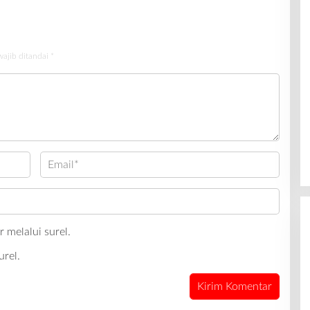
wajib ditandai
*
 melalui surel.
urel.