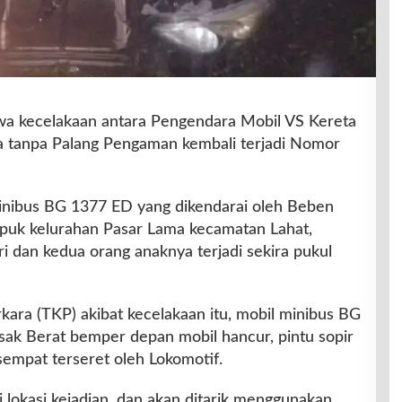
wa kecelakaan antara Pengendara Mobil VS Kereta
a tanpa Palang Pengaman kembali terjadi Nomor
minibus BG 1377 ED yang dikendarai oleh Beben
puk kelurahan Pasar Lama kecamatan Lahat,
i dan kedua orang anaknya terjadi sekira pukul
rkara (TKP) akibat kecelakaan itu, mobil minibus BG
ak Berat bemper depan mobil hancur, pintu sopir
 sempat terseret oleh Lokomotif.
i lokasi kejadian, dan akan ditarik menggunakan