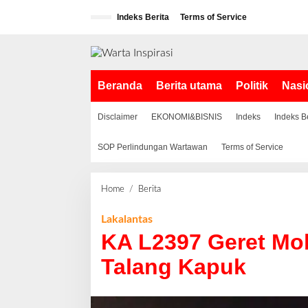
L
Indeks Berita
Terms of Service
e
w
a
t
i
Beranda
Berita utama
Politik
Nasi
k
e
k
Disclaimer
EKONOMI&BISNIS
Indeks
Indeks B
o
n
SOP Perlindungan Wartawan
Terms of Service
t
e
n
Home
/
Berita
K
A
L
Lakalantas
2
KA L2397 Geret Mob
3
9
Talang Kapuk
7
G
e