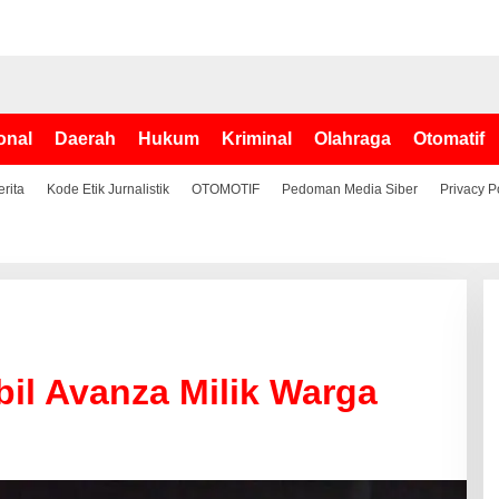
onal
Daerah
Hukum
Kriminal
Olahraga
Otomatif
erita
Kode Etik Jurnalistik
OTOMOTIF
Pedoman Media Siber
Privacy P
il Avanza Milik Warga