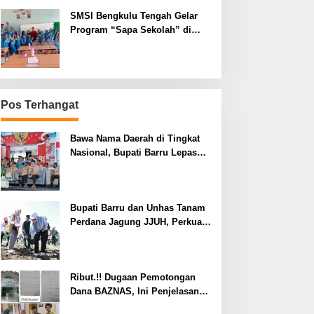
SMSI Bengkulu Tengah Gelar
Program “Sapa Sekolah” di
SMAN 1 Bengkulu Tengah
Pos Terhangat
Bawa Nama Daerah di Tingkat
Nasional, Bupati Barru Lepas
Kontingen Jambore Nasional XII
Bupati Barru dan Unhas Tanam
Perdana Jagung JJUH, Perkuat
Ketahanan Pangan dan
Kesejahteraan Petani
Ribut.!! Dugaan Pemotongan
Dana BAZNAS, Ini Penjelasan
Ketua BAZNAS Lahat