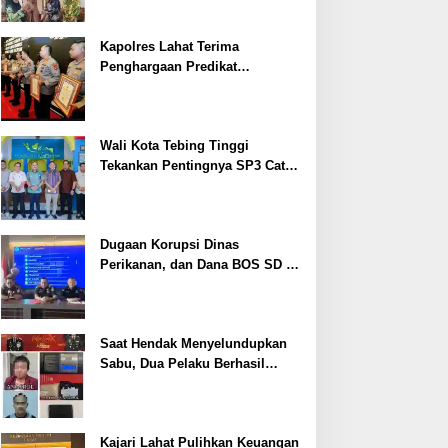
Kapolres Lahat Terima
Penghargaan Predikat
Pelayanan Prima dari Polda
Sumsel Tahun 2026
Wali Kota Tebing Tinggi
Tekankan Pentingnya SP3 Catin
Cegah Stunting
Dugaan Korupsi Dinas
Perikanan, dan Dana BOS SD –
SMP Tahun 2025 – 2026 Terus
Dipertajam Kajari Lahat
Saat Hendak Menyelundupkan
Sabu, Dua Pelaku Berhasil
Ditangkap
Kajari Lahat Pulihkan Keuangan