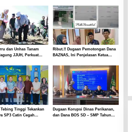
arru dan Unhas Tanam
Ribut.!! Dugaan Pemotongan Dana
Jagung JJUH, Perkuat
BAZNAS, Ini Penjelasan Ketua
n Pangan dan
BAZNAS Lahat
raan Petani
 Tebing Tinggi Tekankan
Dugaan Korupsi Dinas Perikanan,
ya SP3 Catin Cegah
dan Dana BOS SD – SMP Tahun
2025 – 2026 Terus Dipertajam Kajari
Lahat