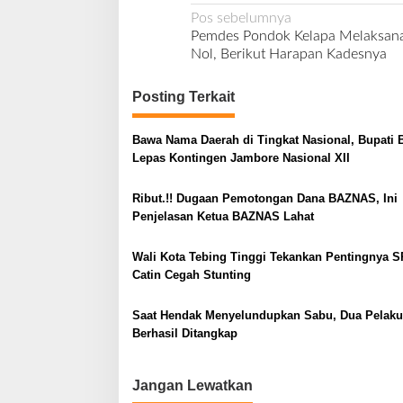
N
Pos sebelumnya
Pemdes Pondok Kelapa Melaksana
a
Nol, Berikut Harapan Kadesnya
v
i
Posting Terkait
g
Bawa Nama Daerah di Tingkat Nasional, Bupati 
a
Lepas Kontingen Jambore Nasional XII
s
i
Ribut.!! Dugaan Pemotongan Dana BAZNAS, Ini
Penjelasan Ketua BAZNAS Lahat
p
o
Wali Kota Tebing Tinggi Tekankan Pentingnya S
s
Catin Cegah Stunting
Saat Hendak Menyelundupkan Sabu, Dua Pelaku
Berhasil Ditangkap
Jangan Lewatkan