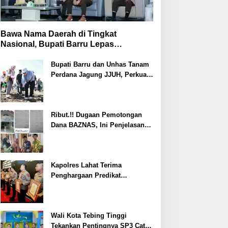
Bawa Nama Daerah di Tingkat
Nasional, Bupati Barru Lepas
Kontingen Jambore Nasional XII
Bupati Barru dan Unhas Tanam
Perdana Jagung JJUH, Perkuat
Ketahanan Pangan dan
Kesejahteraan Petani
Ribut.!! Dugaan Pemotongan
Dana BAZNAS, Ini Penjelasan
Ketua BAZNAS Lahat
Kapolres Lahat Terima
Penghargaan Predikat
Pelayanan Prima dari Polda
Sumsel Tahun 2026
Wali Kota Tebing Tinggi
Tekankan Pentingnya SP3 Catin