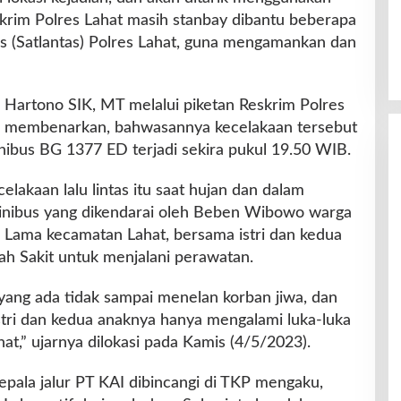
skrim Polres Lahat masih stanbay dibantu beberapa
as (Satlantas) Polres Lahat, guna mengamankan dan
Hartono SIK, MT melalui piketan Reskrim Polres
 membenarkan, bahwasannya kecelakaan tersebut
nibus BG 1377 ED terjadi sekira pukul 19.50 WIB.
lakaan lalu lintas itu saat hujan dan dalam
inibus yang dikendarai oleh Beben Wibowo warga
 Lama kecamatan Lahat, bersama istri dan kedua
h Sakit untuk menjalani perawatan.
a yang ada tidak sampai menelan korban jiwa, dan
istri dan kedua anaknya hanya mengalami luka-luka
at,” ujarnya dilokasi pada Kamis (4/5/2023).
epala jalur PT KAI dibincangi di TKP mengaku,