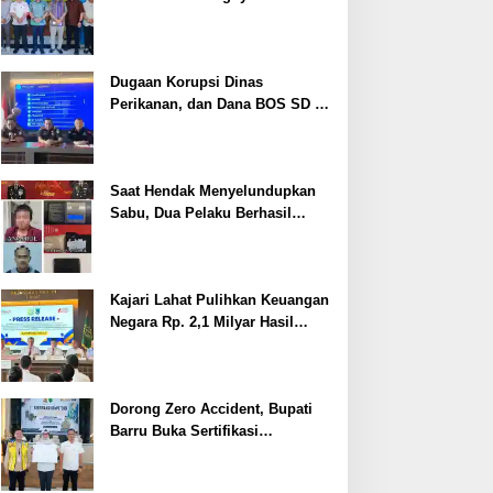
Cegah Stunting
Dugaan Korupsi Dinas
Perikanan, dan Dana BOS SD –
SMP Tahun 2025 – 2026 Terus
Dipertajam Kajari Lahat
Saat Hendak Menyelundupkan
Sabu, Dua Pelaku Berhasil
Ditangkap
Kajari Lahat Pulihkan Keuangan
Negara Rp. 2,1 Milyar Hasil
Temuan BPK RI
Dorong Zero Accident, Bupati
Barru Buka Sertifikasi
Supervisor K3 Konstruksi