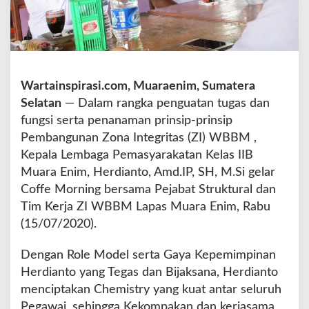
a
K
a
l
a
p
Wartainspirasi.com, Muaraenim, Sumatera
a
Selatan
— Dalam rangka penguatan tugas dan
s
fungsi serta penanaman prinsip-prinsip
I
I
Pembangunan Zona Integritas (ZI) WBBM ,
B
Kepala Lembaga Pemasyarakatan Kelas IIB
M
Muara Enim, Herdianto, Amd.IP, SH, M.Si gelar
u
Coffe Morning bersama Pejabat Struktural dan
a
r
Tim Kerja ZI WBBM Lapas Muara Enim, Rabu
a
(15/07/2020).
e
n
Dengan Role Model serta Gaya Kepemimpinan
i
Herdianto yang Tegas dan Bijaksana, Herdianto
m
G
menciptakan Chemistry yang kuat antar seluruh
e
Pegawai, sehingga Kekompakan dan kerjasama