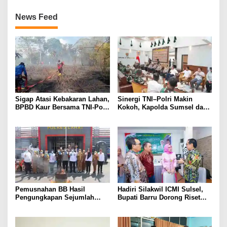
News Feed
Sigap Atasi Kebakaran Lahan,
Sinergi TNI–Polri Makin
BPBD Kaur Bersama TNI-Polri
Kokoh, Kapolda Sumsel dan
dan Warga Padamkan Api
Pangdam II/Sriwijaya Sepakat
Jaga Stabilitas Sumsel
Pemusnahan BB Hasil
Hadiri Silakwil ICMI Sulsel,
Pengungkapan Sejumlah
Bupati Barru Dorong Riset
Kasus Tindak Pidana Narkoba
dan Inovasi untuk
Pengembangan Potensi
Daerah