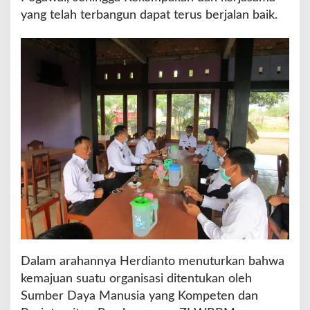
l
yang telah terbangun dapat terus berjalan baik.
a
r
C
o
f
f
e
e
M
o
r
n
i
n
g
Dalam arahannya Herdianto menuturkan bahwa
kemajuan suatu organisasi ditentukan oleh
Sumber Daya Manusia yang Kompeten dan