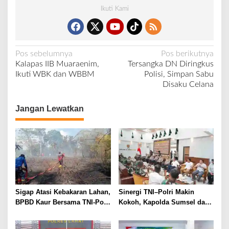
Ikuti Kami
N
Pos sebelumnya
Pos berikutnya
Kalapas IIB Muaraenim,
Tersangka DN Diringkus
a
Ikuti WBK dan WBBM
Polisi, Simpan Sabu
v
Disaku Celana
i
Jangan Lewatkan
g
a
s
i
p
o
Sigap Atasi Kebakaran Lahan,
Sinergi TNI–Polri Makin
s
BPBD Kaur Bersama TNI-Polri
Kokoh, Kapolda Sumsel dan
dan Warga Padamkan Api
Pangdam II/Sriwijaya Sepakat
Jaga Stabilitas Sumsel