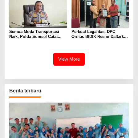
Semua Moda Transportasi
Perkuat Legalitas, DPC
Naik, Polda Sumsel Catat
Ormas BIDIK Resmi Daftarkan
Peningkatan Signifikan Arus
Keberadaan ke Kesbangpol
Mudik 2026
Muara Enim
View More
Berita terbaru