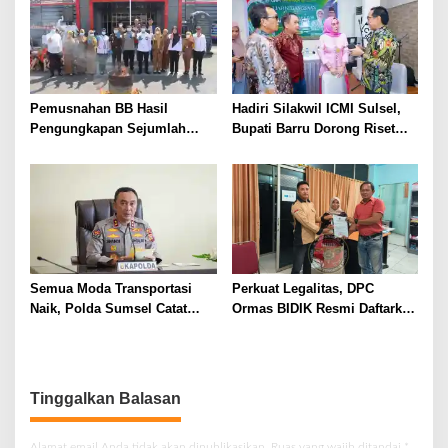
Pemusnahan BB Hasil
Hadiri Silakwil ICMI Sulsel,
Pengungkapan Sejumlah
Bupati Barru Dorong Riset
Kasus Tindak Pidana Narkoba
dan Inovasi untuk
Pengembangan Potensi
Daerah
Semua Moda Transportasi
Perkuat Legalitas, DPC
Naik, Polda Sumsel Catat
Ormas BIDIK Resmi Daftarkan
Peningkatan Signifikan Arus
Keberadaan ke Kesbangpol
Mudik 2026
Muara Enim
Tinggalkan Balasan
Alamat email Anda tidak akan dipublikasikan.
Ruas yang wajib ditandai
*