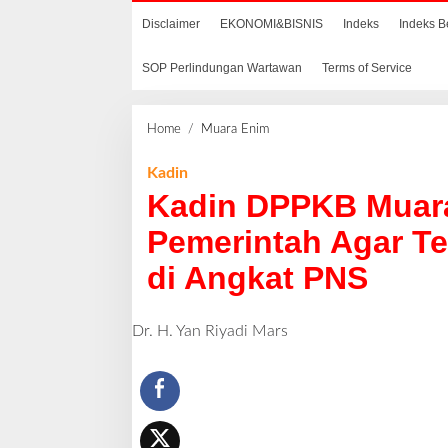
Disclaimer
EKONOMI&BISNIS
Indeks
Indeks B
SOP Perlindungan Wartawan
Terms of Service
Home
/
Muara Enim
K
a
d
Kadin
i
Kadin DPPKB Muara
n
D
Pemerintah Agar T
P
di Angkat PNS
P
K
B
Dr. H. Yan Riyadi Mars
M
u
a
r
a
E