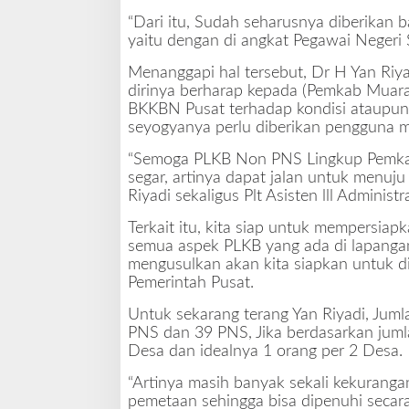
B
“Dari itu, Sudah seharusnya diberikan
B
yaitu dengan di angkat Pegawai Negeri S
i
s
Menanggapi hal tersebut, Dr H Yan Ri
a
dirinya berharap kepada (Pemkab Muara
d
BKKBN Pusat terhadap kondisi ataupun
i
seyogyanya perlu diberikan pengguna m
A
n
“Semoga PLKB Non PNS Lingkup Pemka
g
segar, artinya dapat jalan untuk menuju
k
Riyadi sekaligus Plt Asisten lll Adminis
a
t
Terkait itu, kita siap untuk mempersia
P
semua aspek PLKB yang ada di lapangan,
N
mengusulkan akan kita siapkan untuk diu
S
Pemerintah Pusat.
Untuk sekarang terang Yan Riyadi, Juml
PNS dan 39 PNS, Jika berdasarkan jum
Desa dan idealnya 1 orang per 2 Desa.
“Artinya masih banyak sekali kekuranga
pemetaan sehingga bisa dipenuhi seca