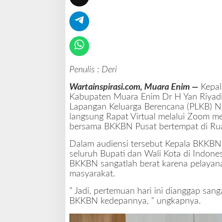
n
i
m
B
u
t
u
Penulis : Deri
h
S
Wartainspirasi.com, Muara Enim —
Kepal
u
Kabupaten Muara Enim Dr H Yan Riyadi
p
Lapangan Keluarga Berencana (PLKB) 
p
langsung Rapat Virtual melalui Zoom me
o
bersama BKKBN Pusat bertempat di Rua
r
t
Dalam audiensi tersebut Kepala BKKB
P
seluruh Bupati dan Wali Kota di Indon
e
BKKBN sangatlah berat karena pelayana
m
masyarakat.
e
r
” Jadi, pertemuan hari ini dianggap san
i
BKKBN kedepannya, ” ungkapnya.
n
t