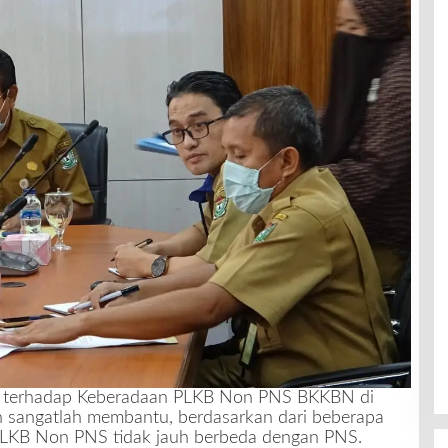
an, terhadap Keberadaan PLKB Non PNS BKKBN di
sangatlah membantu, berdasarkan dari beberapa
i PLKB Non PNS tidak jauh berbeda dengan PNS.