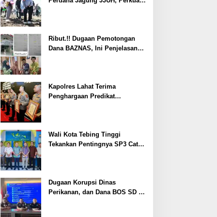
Perdana Jagung JJUH, Perkuat
Ketahanan Pangan dan
Kesejahteraan Petani
Ribut.!! Dugaan Pemotongan
Dana BAZNAS, Ini Penjelasan
Ketua BAZNAS Lahat
Kapolres Lahat Terima
Penghargaan Predikat
Pelayanan Prima dari Polda
Sumsel Tahun 2026
Wali Kota Tebing Tinggi
Tekankan Pentingnya SP3 Catin
Cegah Stunting
Dugaan Korupsi Dinas
Perikanan, dan Dana BOS SD –
SMP Tahun 2025 – 2026 Terus
Dipertajam Kajari Lahat