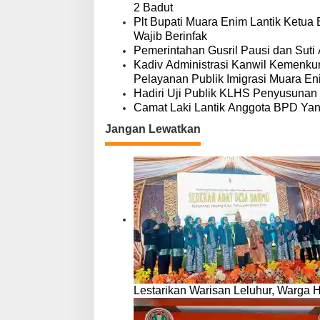
o
2 Badut
s
Plt Bupati Muara Enim Lantik Ketua
Wajib Berinfak
Pemerintahan Gusril Pausi dan Suti
Kadiv Administrasi Kanwil Kemenkum
Pelayanan Publik Imigrasi Muara En
Hadiri Uji Publik KLHS Penyusunan
Camat Laki Lantik Anggota BPD Ya
Jangan Lewatkan
Lestarikan Warisan Leluhur, Warga