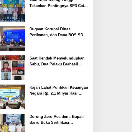
Tekankan Pentingnya SP3 Catin
Cegah Stunting
Dugaan Korupsi Dinas
Perikanan, dan Dana BOS SD –
SMP Tahun 2025 – 2026 Terus
Dipertajam Kajari Lahat
Saat Hendak Menyelundupkan
Sabu, Dua Pelaku Berhasil
Ditangkap
Kajari Lahat Pulihkan Keuangan
Negara Rp. 2,1 Milyar Hasil
Temuan BPK RI
Dorong Zero Accident, Bupati
Barru Buka Sertifikasi
Supervisor K3 Konstruksi