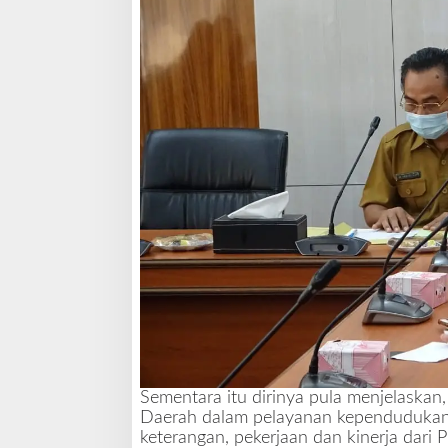
a
h
A
g
a
r
T
e
n
a
g
a
H
o
n
o
r
e
r
P
Sementara itu dirinya pula menjelask
L
Daerah dalam pelayanan kependudukan 
K
keterangan, pekerjaan dan kinerja dar