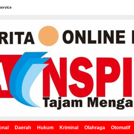
Service
onal
Daerah
Hukum
Kriminal
Olahraga
Otomatif