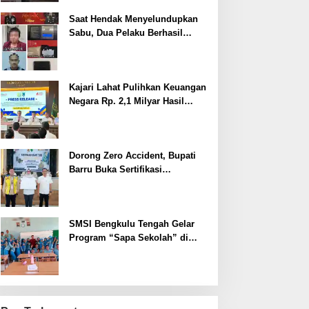
Saat Hendak Menyelundupkan
Sabu, Dua Pelaku Berhasil
Ditangkap
Kajari Lahat Pulihkan Keuangan
Negara Rp. 2,1 Milyar Hasil
Temuan BPK RI
Dorong Zero Accident, Bupati
Barru Buka Sertifikasi
Supervisor K3 Konstruksi
SMSI Bengkulu Tengah Gelar
Program “Sapa Sekolah” di
SMAN 1 Bengkulu Tengah