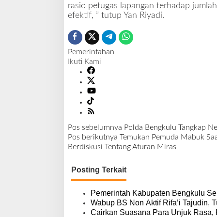
rasio petugas lapangan terhadap jumla
efektif, ” tutup Yan Riyadi.
Pemerintahan
Ikuti Kami
Pos sebelumnya
Polda Bengkulu Tangkap Ne
N
Pos berikutnya
Temukan Pemuda Mabuk Saat 
a
Berdiskusi Tentang Aturan Miras
v
i
Posting Terkait
g
a
s
Pemerintah Kabupaten Bengkulu Se
i
Wabup BS Non Aktif Rifa’i Tajudin, T
p
Cairkan Suasana Para Unjuk Rasa,