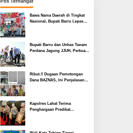
Pos Terhangat
Bawa Nama Daerah di Tingkat
Nasional, Bupati Barru Lepas
Kontingen Jambore Nasional XII
Bupati Barru dan Unhas Tanam
Perdana Jagung JJUH, Perkuat
Ketahanan Pangan dan
Kesejahteraan Petani
Ribut.!! Dugaan Pemotongan
Dana BAZNAS, Ini Penjelasan
Ketua BAZNAS Lahat
Kapolres Lahat Terima
Penghargaan Predikat
Pelayanan Prima dari Polda
Sumsel Tahun 2026
Wali Kota Tebing Tinggi