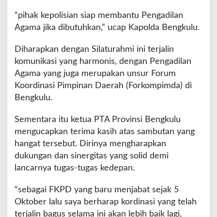
P
r
“pihak kepolisian siap membantu Pengadilan
o
Agama jika dibutuhkan,” ucap Kapolda Bengkulu.
v
i
Diharapkan dengan Silaturahmi ini terjalin
n
komunikasi yang harmonis, dengan Pengadilan
s
i
Agama yang juga merupakan unsur Forum
B
Koordinasi Pimpinan Daerah (Forkompimda) di
e
Bengkulu.
n
g
Sementara itu ketua PTA Provinsi Bengkulu
k
u
mengucapkan terima kasih atas sambutan yang
l
hangat tersebut. Dirinya mengharapkan
u
dukungan dan sinergitas yang solid demi
B
lancarnya tugas-tugas kedepan.
a
r
u
“sebagai FKPD yang baru menjabat sejak 5
Oktober lalu saya berharap kordinasi yang telah
terjalin bagus selama ini akan lebih baik lagi,