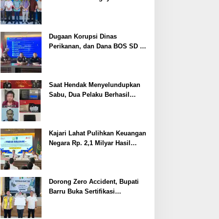
Cegah Stunting
Dugaan Korupsi Dinas
Perikanan, dan Dana BOS SD –
SMP Tahun 2025 – 2026 Terus
Dipertajam Kajari Lahat
Saat Hendak Menyelundupkan
Sabu, Dua Pelaku Berhasil
Ditangkap
Kajari Lahat Pulihkan Keuangan
Negara Rp. 2,1 Milyar Hasil
Temuan BPK RI
Dorong Zero Accident, Bupati
Barru Buka Sertifikasi
Supervisor K3 Konstruksi