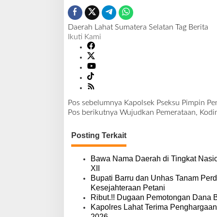
Daerah
Lahat
Sumatera Selatan
Tag Berita
Ikuti Kami
Pos sebelumnya
Kapolsek Pseksu Pimpin Pen
N
Pos berikutnya
Wujudkan Pemerataan, Kod
a
v
Posting Terkait
i
g
a
Bawa Nama Daerah di Tingkat Nasio
s
XII
i
Bupati Barru dan Unhas Tanam Per
p
Kesejahteraan Petani
o
Ribut.!! Dugaan Pemotongan Dana 
s
Kapolres Lahat Terima Penghargaan
2026