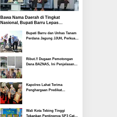
Bawa Nama Daerah di Tingkat
Nasional, Bupati Barru Lepas
Kontingen Jambore Nasional XII
Bupati Barru dan Unhas Tanam
Perdana Jagung JJUH, Perkuat
Ketahanan Pangan dan
Kesejahteraan Petani
Ribut.!! Dugaan Pemotongan
Dana BAZNAS, Ini Penjelasan
Ketua BAZNAS Lahat
Kapolres Lahat Terima
Penghargaan Predikat
Pelayanan Prima dari Polda
Sumsel Tahun 2026
Wali Kota Tebing Tinggi
Tekankan Pentingnya SP3 Catin