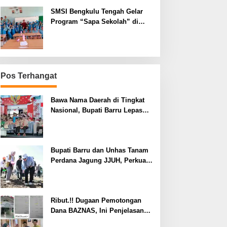
SMSI Bengkulu Tengah Gelar
Program “Sapa Sekolah” di
SMAN 1 Bengkulu Tengah
Pos Terhangat
Bawa Nama Daerah di Tingkat
Nasional, Bupati Barru Lepas
Kontingen Jambore Nasional XII
Bupati Barru dan Unhas Tanam
Perdana Jagung JJUH, Perkuat
Ketahanan Pangan dan
Kesejahteraan Petani
Ribut.!! Dugaan Pemotongan
Dana BAZNAS, Ini Penjelasan
Ketua BAZNAS Lahat