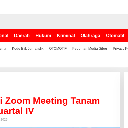
onal
Daerah
Hukum
Kriminal
Olahraga
Otomatif
erita
Kode Etik Jurnalistik
OTOMOTIF
Pedoman Media Siber
Privacy P
ti Zoom Meeting Tanam
artal IV
 2025