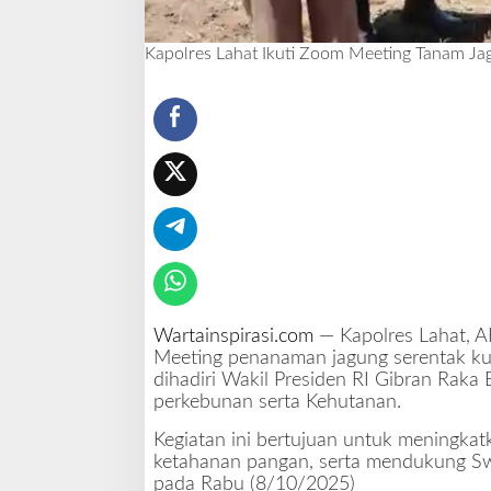
a
m
Kapolres Lahat Ikuti Zoom Meeting Tanam Jag
J
a
g
u
n
g
S
e
r
e
n
t
a
Wartainspirasi.com
— Kapolres Lahat, A
k
Meeting penanaman jagung serentak kuar
K
dihadiri Wakil Presiden RI Gibran Raka
u
perkebunan serta Kehutanan.
a
Kegiatan ini bertujuan untuk meningka
r
ketahanan pangan, serta mendukung Sw
t
pada Rabu (8/10/2025)
a