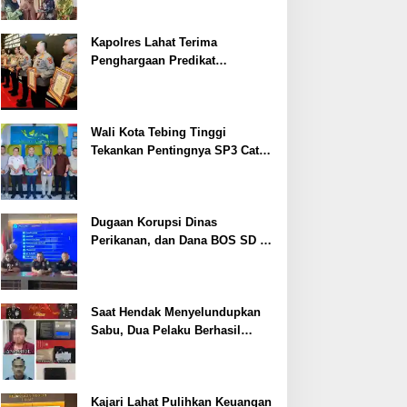
Kapolres Lahat Terima
Penghargaan Predikat
Pelayanan Prima dari Polda
Sumsel Tahun 2026
Wali Kota Tebing Tinggi
Tekankan Pentingnya SP3 Catin
Cegah Stunting
Dugaan Korupsi Dinas
Perikanan, dan Dana BOS SD –
SMP Tahun 2025 – 2026 Terus
Dipertajam Kajari Lahat
Saat Hendak Menyelundupkan
Sabu, Dua Pelaku Berhasil
Ditangkap
Kajari Lahat Pulihkan Keuangan