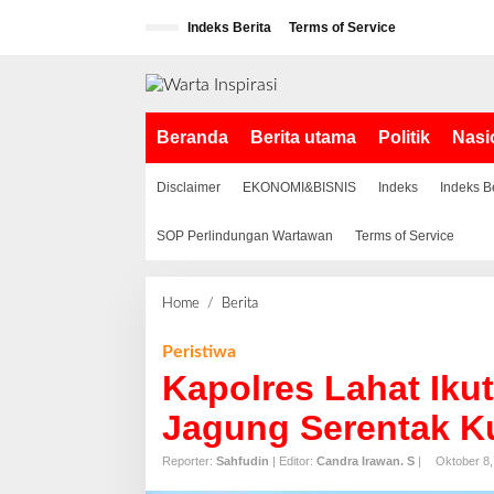
L
Indeks Berita
Terms of Service
e
w
a
t
i
Beranda
Berita utama
Politik
Nasi
k
e
k
Disclaimer
EKONOMI&BISNIS
Indeks
Indeks B
o
n
SOP Perlindungan Wartawan
Terms of Service
t
e
n
Home
/
Berita
K
a
p
Peristiwa
o
Kapolres Lahat Iku
l
r
Jagung Serentak Ku
e
s
Reporter:
Sahfudin
| Editor:
Candra Irawan. S
|
Oktober 8,
L