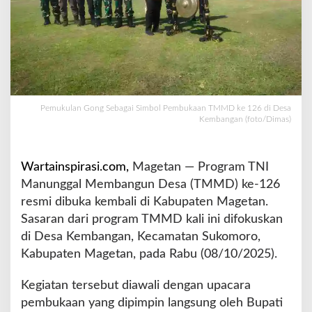
,
K
o
d
i
m
d
a
Pemukulan Gong Sebagai Simbol Pembukaan TMMD ke 126 di Desa
Kembangan (foto/Dimas)
n
P
e
m
Wartainspirasi.com,
Magetan — Program TNI
k
Manunggal Membangun Desa (TMMD) ke-126
a
resmi dibuka kembali di Kabupaten Magetan.
b
Sasaran dari program TMMD kali ini difokuskan
M
a
di Desa Kembangan, Kecamatan Sukomoro,
g
Kabupaten Magetan, pada Rabu (08/10/2025).
e
t
Kegiatan tersebut diawali dengan upacara
a
pembukaan yang dipimpin langsung oleh Bupati
n