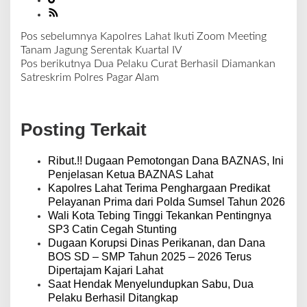
Pos sebelumnya
Kapolres Lahat Ikuti Zoom Meeting
N
Tanam Jagung Serentak Kuartal IV
a
Pos berikutnya
Dua Pelaku Curat Berhasil Diamankan
v
Satreskrim Polres Pagar Alam
i
g
a
Posting Terkait
s
i
p
Ribut.!! Dugaan Pemotongan Dana BAZNAS, Ini
o
Penjelasan Ketua BAZNAS Lahat
s
Kapolres Lahat Terima Penghargaan Predikat
Pelayanan Prima dari Polda Sumsel Tahun 2026
Wali Kota Tebing Tinggi Tekankan Pentingnya
SP3 Catin Cegah Stunting
Dugaan Korupsi Dinas Perikanan, dan Dana
BOS SD – SMP Tahun 2025 – 2026 Terus
Dipertajam Kajari Lahat
Saat Hendak Menyelundupkan Sabu, Dua
Pelaku Berhasil Ditangkap