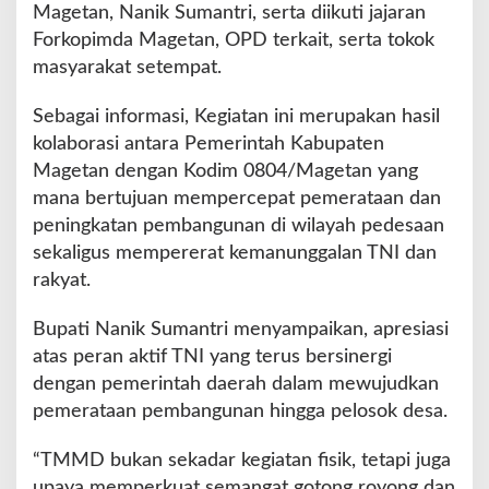
R
Magetan, Nanik Sumantri, serta diikuti jajaran
e
Forkopimda Magetan, OPD terkait, serta tokok
s
masyarakat setempat.
m
i
Sebagai informasi, Kegiatan ini merupakan hasil
k
a
kolaborasi antara Pemerintah Kabupaten
n
Magetan dengan Kodim 0804/Magetan yang
T
mana bertujuan mempercepat pemerataan dan
M
peningkatan pembangunan di wilayah pedesaan
M
D
sekaligus mempererat kemanunggalan TNI dan
d
rakyat.
i
K
Bupati Nanik Sumantri menyampaikan, apresiasi
e
atas peran aktif TNI yang terus bersinergi
m
b
dengan pemerintah daerah dalam mewujudkan
a
pemerataan pembangunan hingga pelosok desa.
n
g
“TMMD bukan sekadar kegiatan fisik, tetapi juga
a
upaya memperkuat semangat gotong royong dan
n