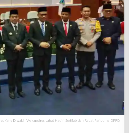
es Yang Diwakili Wakapolres Lahat Hadiri Sertijab dan Rapat Paripurna DPRD