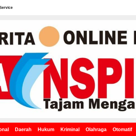
Service
onal
Daerah
Hukum
Kriminal
Olahraga
Otomatif