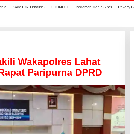
erita
Kode Etik Jurnalistik
OTOMOTIF
Pedoman Media Siber
Privacy P
kili Wakapolres Lahat
n Rapat Paripurna DPRD