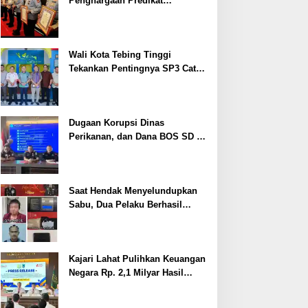
Penghargaan Predikat
Pelayanan Prima dari Polda
Sumsel Tahun 2026
Wali Kota Tebing Tinggi
Tekankan Pentingnya SP3 Catin
Cegah Stunting
Dugaan Korupsi Dinas
Perikanan, dan Dana BOS SD –
SMP Tahun 2025 – 2026 Terus
Dipertajam Kajari Lahat
Saat Hendak Menyelundupkan
Sabu, Dua Pelaku Berhasil
Ditangkap
Kajari Lahat Pulihkan Keuangan
Negara Rp. 2,1 Milyar Hasil
Temuan BPK RI