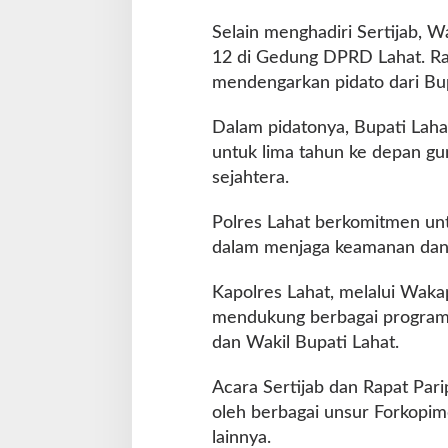
p
u
Selain menghadiri Sertijab, W
r
12 di Gedung DPRD Lahat. Ra
n
mendengarkan pidato dari Bupa
a
D
Dalam pidatonya, Bupati Lah
P
R
untuk lima tahun ke depan g
D
sejahtera.
Polres Lahat berkomitmen unt
dalam menjaga keamanan dan 
Kapolres Lahat, melalui Waka
mendukung berbagai program 
dan Wakil Bupati Lahat.
Acara Sertijab dan Rapat Par
oleh berbagai unsur Forkopim
lainnya.