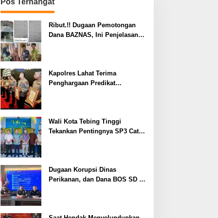
Pos Terhangat
Ribut.!! Dugaan Pemotongan
Dana BAZNAS, Ini Penjelasan
Ketua BAZNAS Lahat
Kapolres Lahat Terima
Penghargaan Predikat
Pelayanan Prima dari Polda
Sumsel Tahun 2026
Wali Kota Tebing Tinggi
Tekankan Pentingnya SP3 Catin
Cegah Stunting
Dugaan Korupsi Dinas
Perikanan, dan Dana BOS SD –
SMP Tahun 2025 – 2026 Terus
Dipertajam Kajari Lahat
Saat Hendak Menyelundupkan