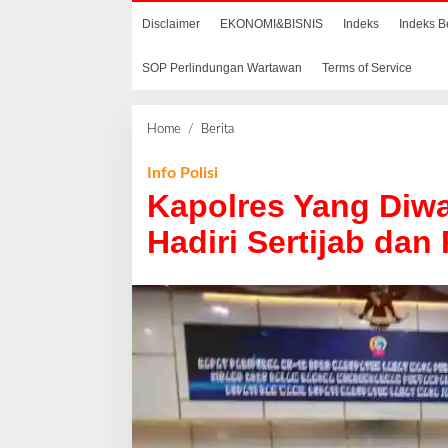
Disclaimer
EKONOMI&BISNIS
Indeks
Indeks B
SOP Perlindungan Wartawan
Terms of Service
Home
/
Berita
K
a
p
Info Polisi
o
Kapolres Yang Diwa
l
r
Hadiri Sertijab da
e
s
Y
a
n
g
D
i
w
a