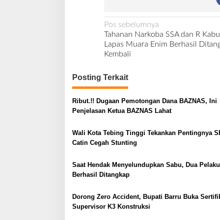
N
Pos sebelumnya
Tahanan Narkoba SSA dan R Kabur
a
Lapas Muara Enim Berhasil Ditan
v
Kembali
i
Posting Terkait
g
a
Ribut.!! Dugaan Pemotongan Dana BAZNAS, Ini
s
Penjelasan Ketua BAZNAS Lahat
i
Wali Kota Tebing Tinggi Tekankan Pentingnya S
p
Catin Cegah Stunting
o
s
Saat Hendak Menyelundupkan Sabu, Dua Pelaku
Berhasil Ditangkap
Dorong Zero Accident, Bupati Barru Buka Sertifi
Supervisor K3 Konstruksi