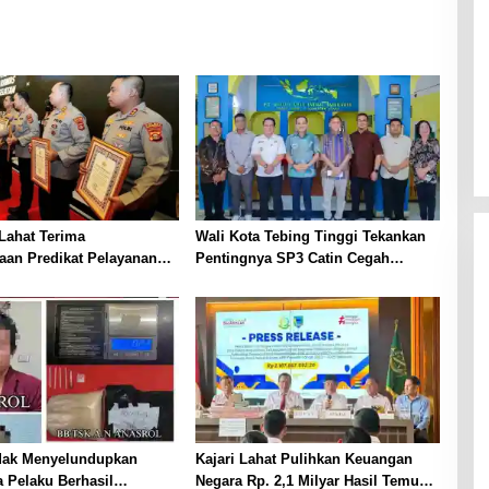
Lahat Terima
Wali Kota Tebing Tinggi Tekankan
aan Predikat Pelayanan
Pentingnya SP3 Catin Cegah
ri Polda Sumsel Tahun
Stunting
dak Menyelundupkan
Kajari Lahat Pulihkan Keuangan
 Pelaku Berhasil
Negara Rp. 2,1 Milyar Hasil Temuan