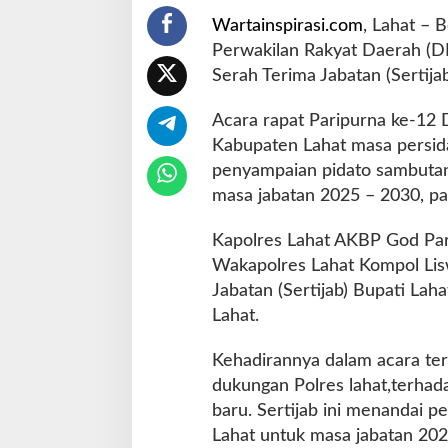
r
Wartainspirasi.com
, Lahat –
i
Perwakilan Rakyat Daerah (DP
S
Serah Terima Jabatan (Sertija
e
r
t
Acara rapat Paripurna ke-12
i
Kabupaten Lahat masa persid
j
penyampaian pidato sambutan
a
masa jabatan 2025 – 2030, pa
b
d
a
Kapolres Lahat AKBP God Parl
n
Wakapolres Lahat Kompol Lis
R
Jabatan (Sertijab) Bupati La
a
Lahat.
p
a
t
Kehadirannya dalam acara ter
P
dukungan Polres lahat,terha
a
baru. Sertijab ini menandai 
r
Lahat untuk masa jabatan 202
i