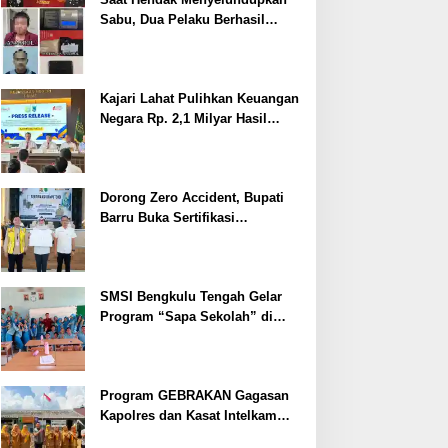
Sabu, Dua Pelaku Berhasil
Ditangkap
Kajari Lahat Pulihkan Keuangan
Negara Rp. 2,1 Milyar Hasil
Temuan BPK RI
Dorong Zero Accident, Bupati
Barru Buka Sertifikasi
Supervisor K3 Konstruksi
SMSI Bengkulu Tengah Gelar
Program “Sapa Sekolah” di
SMAN 1 Bengkulu Tengah
Program GEBRAKAN Gagasan
Kapolres dan Kasat Intelkam
Polres Lahat Menyasar ke Siswa