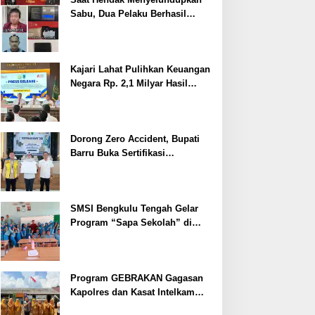
Sabu, Dua Pelaku Berhasil
Ditangkap
Kajari Lahat Pulihkan Keuangan
Negara Rp. 2,1 Milyar Hasil
Temuan BPK RI
Dorong Zero Accident, Bupati
Barru Buka Sertifikasi
Supervisor K3 Konstruksi
SMSI Bengkulu Tengah Gelar
Program “Sapa Sekolah” di
SMAN 1 Bengkulu Tengah
Program GEBRAKAN Gagasan
Kapolres dan Kasat Intelkam
Polres Lahat Menyasar ke Siswa