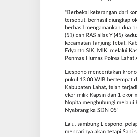
“Berbekal keterangan dari kor
tersebut, berhasil diungkap o
berhasil mengamankan dua or
(51) dan RAS alias Y (45) ke
kecamatan Tanjung Tebat, Ka
Edyanto SIK, MIK, melalui K
Penmas Humas Polres Lahat A
Liespono menceritakan kronolo
pukul 13.00 WIB bertempat d
Kabupaten Lahat, telah terjad
ekor milik Kapsin dan 1 ekor
Nopita menghubungi melalui 
Nyebrang ke SDN 05”
Lalu, sambung Liespono, pelap
mencarinya akan tetapi Sapi s