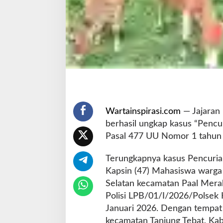
k
a
r
P
o
l
s
e
k
K
o
Wartainspirasi.com
— Jajaran 
t
berhasil ungkap kasus “Penc
a
Pasal 477 UU Nomor 1 tahun
A
g
u
Terungkapnya kasus Pencurian
n
Kapsin (47) Mahasiswa warga
g
Selatan kecamatan Paal Merah
Polisi LPB/01/I/2026/Polsek 
Januari 2026. Dengan tempat 
kecamatan Tanjung Tebat, Kab