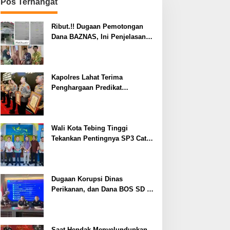
Pos Terhangat
Ribut.!! Dugaan Pemotongan
Dana BAZNAS, Ini Penjelasan
Ketua BAZNAS Lahat
Kapolres Lahat Terima
Penghargaan Predikat
Pelayanan Prima dari Polda
Sumsel Tahun 2026
Wali Kota Tebing Tinggi
Tekankan Pentingnya SP3 Catin
Cegah Stunting
Dugaan Korupsi Dinas
Perikanan, dan Dana BOS SD –
SMP Tahun 2025 – 2026 Terus
Dipertajam Kajari Lahat
Saat Hendak Menyelundupkan