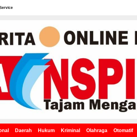
Service
onal
Daerah
Hukum
Kriminal
Olahraga
Otomatif