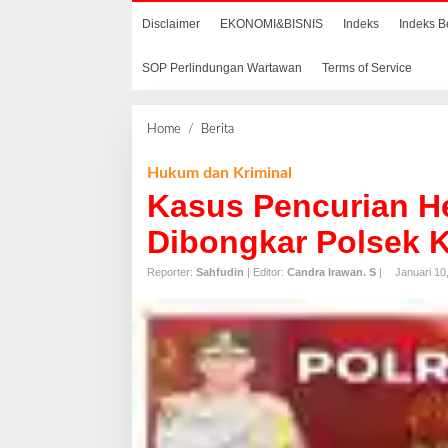
Disclaimer
EKONOMI&BISNIS
Indeks
Indeks B
SOP Perlindungan Wartawan
Terms of Service
Home
/
Berita
K
a
s
Hukum dan Kriminal
u
Kasus Pencurian H
s
P
Dibongkar Polsek 
e
n
Reporter:
Sahfudin
| Editor:
Candra Irawan. S
|
Januari 10
c
u
r
i
a
n
H
e