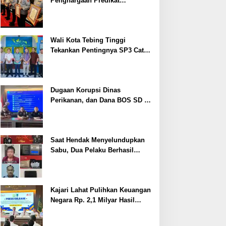
Penghargaan Predikat
Pelayanan Prima dari Polda
Sumsel Tahun 2026
Wali Kota Tebing Tinggi
Tekankan Pentingnya SP3 Catin
Cegah Stunting
Dugaan Korupsi Dinas
Perikanan, dan Dana BOS SD –
SMP Tahun 2025 – 2026 Terus
Dipertajam Kajari Lahat
Saat Hendak Menyelundupkan
Sabu, Dua Pelaku Berhasil
Ditangkap
Kajari Lahat Pulihkan Keuangan
Negara Rp. 2,1 Milyar Hasil
Temuan BPK RI