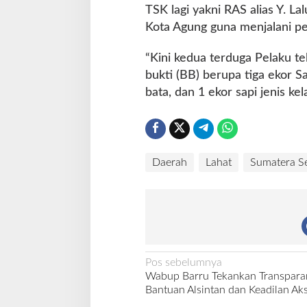
TSK lagi yakni RAS alias Y. L
Kota Agung guna menjalani pem
“Kini kedua terduga Pelaku t
bukti (BB) berupa tiga ekor S
bata, dan 1 ekor sapi jenis k
Daerah
Lahat
Sumatera Se
N
Pos sebelumnya
Wabup Barru Tekankan Transpara
a
Bantuan Alsintan dan Keadilan Aks
v