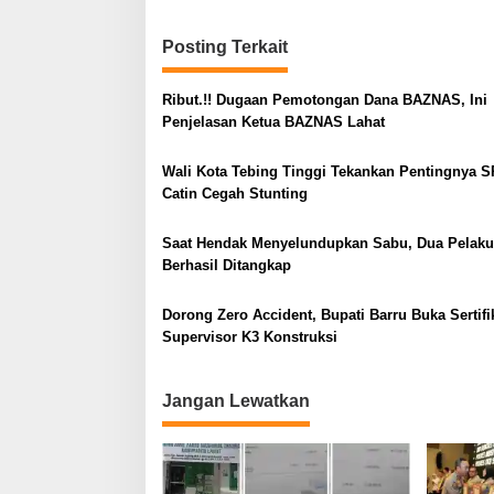
i
Posting Terkait
g
a
Ribut.!! Dugaan Pemotongan Dana BAZNAS, Ini
s
Penjelasan Ketua BAZNAS Lahat
i
Wali Kota Tebing Tinggi Tekankan Pentingnya S
p
Catin Cegah Stunting
o
s
Saat Hendak Menyelundupkan Sabu, Dua Pelaku
Berhasil Ditangkap
Dorong Zero Accident, Bupati Barru Buka Sertifi
Supervisor K3 Konstruksi
Jangan Lewatkan