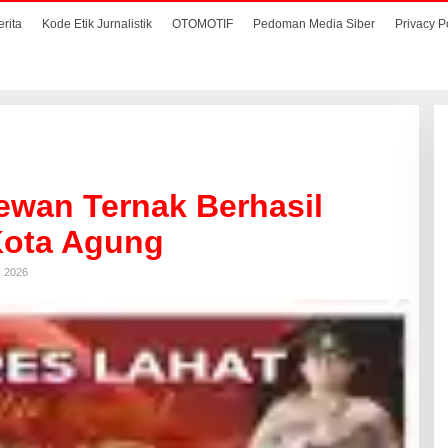
erita
Kode Etik Jurnalistik
OTOMOTIF
Pedoman Media Siber
Privacy P
ewan Ternak Berhasil
Kota Agung
, 2026