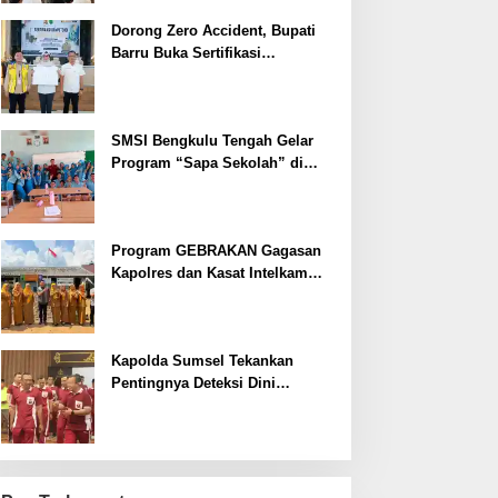
Dorong Zero Accident, Bupati
Barru Buka Sertifikasi
Supervisor K3 Konstruksi
SMSI Bengkulu Tengah Gelar
Program “Sapa Sekolah” di
SMAN 1 Bengkulu Tengah
Program GEBRAKAN Gagasan
Kapolres dan Kasat Intelkam
Polres Lahat Menyasar ke Siswa
SDN dan SMPN di Jarai
Kapolda Sumsel Tekankan
Pentingnya Deteksi Dini
Kesehatan untuk Optimalisasi
Pelayanan Kepolisian