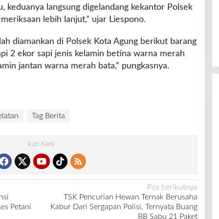
alu, keduanya langsung digelandang kekantor Polsek
eriksaan lebih lanjut,” ujar Liespono.
elah diamankan di Polsek Kota Agung berikut barang
api 2 ekor sapi jenis kelamin betina warna merah
elamin jantan warna merah bata,” pungkasnya.
latan
Tag Berita
Ikuti Kami
Pos berikutnya
nsi
TSK Pencurian Hewan Ternak Berusaha
es Petani
Kabur Dari Sergapan Polisi, Ternyata Buang
BB Sabu 21 Paket