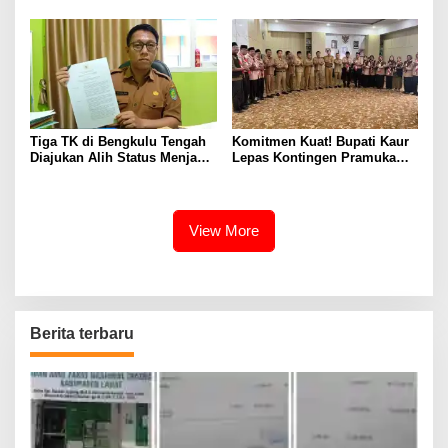
Bengkulu
Tiga TK di Bengkulu Tengah
Komitmen Kuat! Bupati Kaur
Diajukan Alih Status Menjadi
Lepas Kontingen Pramuka
Negeri
Kaur ke Jamnas XII Cibubur
2026
View More
Berita terbaru