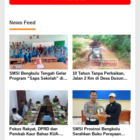
News Feed
SMSI Bengkulu Tengah Gelar
10 Tahun Tanpa Perbaikan,
Program “Sapa Sekolah” di
Jalan 2 Km di Desa Dusun
SMAN 1 Bengkulu Tengah
Anyar Bengkulu Tengah
Berlumpur dan Berlubang
Fokus Rakyat, DPRD dan
SMSI Provinsi Bengkulu
Pemkab Kaur Bahas KUA-
Serahkan Buku Perayaan
PPAS 2027
Tabot kepada Dirlantas Polda