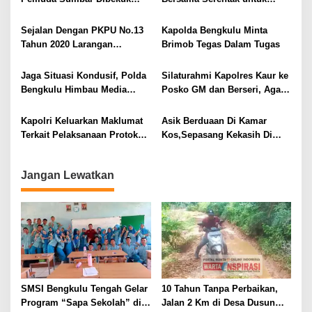
i
Polisi
Keselamatan Masyarakat
p
Sumsel
Sejalan Dengan PKPU No.13
Kapolda Bengkulu Minta
o
Tahun 2020 Larangan
Brimob Tegas Dalam Tugas
s
Kampanye Terbuka, Polda
Bengkulu Tidak Terbitkan Izin
Jaga Situasi Kondusif, Polda
Silaturahmi Kapolres Kaur ke
Keramaian
Bengkulu Himbau Media
Posko GM dan Berseri, Agar
Sajikan Berita Positif
Aman dan Kondusif Jelang
Pilkada
Kapolri Keluarkan Maklumat
Asik Berduaan Di Kamar
Terkait Pelaksanaan Protokol
Kos,Sepasang Kekasih Di
Kesehatan Dalam Pilkada
Amankan Polisi
Tahun 2020
Jangan Lewatkan
SMSI Bengkulu Tengah Gelar
10 Tahun Tanpa Perbaikan,
Program “Sapa Sekolah” di
Jalan 2 Km di Desa Dusun