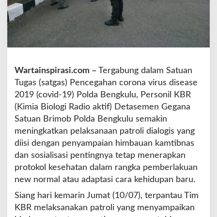
e
n
g
k
u
l
u
Wartainspirasi.com –
Tergabung dalam Satuan
G
Tugas (satgas) Pencegahan corona virus disease
e
2019 (covid-19) Polda Bengkulu, Personil KBR
l
a
(Kimia Biologi Radio aktif) Detasemen Gegana
r
Satuan Brimob Polda Bengkulu semakin
P
meningkatkan pelaksanaan patroli dialogis yang
a
diisi dengan penyampaian himbauan kamtibnas
t
r
dan sosialisasi pentingnya tetap menerapkan
o
protokol kesehatan dalam rangka pemberlakuan
l
new normal atau adaptasi cara kehidupan baru.
i
D
Siang hari kemarin Jumat (10/07), terpantau Tim
i
KBR melaksanakan patroli yang menyampaikan
a