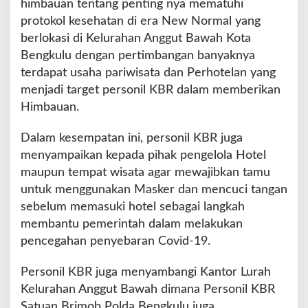
himbauan tentang penting nya mematuhi
l
o
protokol kesehatan di era New Normal yang
g
berlokasi di Kelurahan Anggut Bawah Kota
i
Bengkulu dengan pertimbangan banyaknya
s
terdapat usaha pariwisata dan Perhotelan yang
P
e
menjadi target personil KBR dalam memberikan
n
Himbauan.
i
n
Dalam kesempatan ini, personil KBR juga
g
menyampaikan kepada pihak pengelola Hotel
k
a
maupun tempat wisata agar mewajibkan tamu
t
untuk menggunakan Masker dan mencuci tangan
a
sebelum memasuki hotel sebagai langkah
n
membantu pemerintah dalam melakukan
K
e
pencegahan penyebaran Covid-19.
d
i
Personil KBR juga menyambangi Kantor Lurah
s
Kelurahan Anggut Bawah dimana Personil KBR
i
Satuan Brimob Polda Bengkulu juga
p