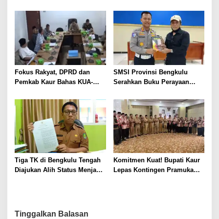
SMAN 1 Bengkulu Tengah
Anyar Bengkulu Tengah
Berlumpur dan Berlubang
Fokus Rakyat, DPRD dan
SMSI Provinsi Bengkulu
Pemkab Kaur Bahas KUA-
Serahkan Buku Perayaan
PPAS 2027
Tabot kepada Dirlantas Polda
Bengkulu
Tiga TK di Bengkulu Tengah
Komitmen Kuat! Bupati Kaur
Diajukan Alih Status Menjadi
Lepas Kontingen Pramuka
Negeri
Kaur ke Jamnas XII Cibubur
2026
Tinggalkan Balasan