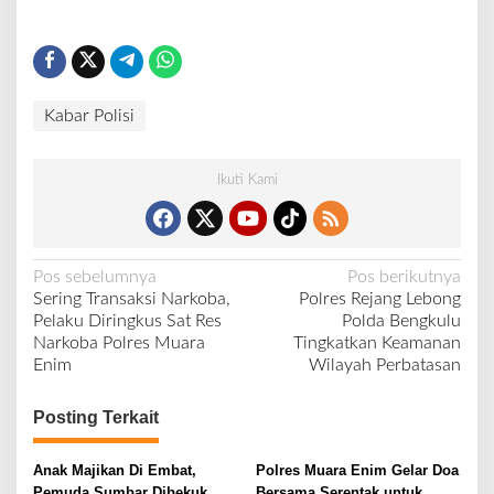
Kabar Polisi
Ikuti Kami
N
Pos sebelumnya
Pos berikutnya
Sering Transaksi Narkoba,
Polres Rejang Lebong
a
Pelaku Diringkus Sat Res
Polda Bengkulu
v
Narkoba Polres Muara
Tingkatkan Keamanan
Enim
Wilayah Perbatasan
i
g
Posting Terkait
a
s
Anak Majikan Di Embat,
Polres Muara Enim Gelar Doa
Pemuda Sumbar Dibekuk
Bersama Serentak untuk