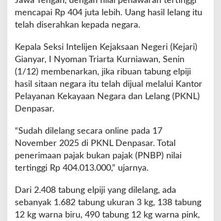
Jawa Tengah, dengan nilai penawaran tertinggi
N
mencapai Rp 404 juta lebih. Uang hasil lelang itu
e
g
telah diserahkan kepada negara.
a
r
Kepala Seksi Intelijen Kejaksaan Negeri (Kejari)
a
Gianyar, I Nyoman Triarta Kurniawan, Senin
R
(1/12) membenarkan, jika ribuan tabung elpiji
p
.
hasil sitaan negara itu telah dijual melalui Kantor
4
Pelayanan Kekayaan Negara dan Lelang (PKNL)
0
Denpasar.
4
J
“Sudah dilelang secara online pada 17
u
t
November 2025 di PKNL Denpasar. Total
a
penerimaan pajak bukan pajak (PNBP) nilai
tertinggi Rp 404.013.000,” ujarnya.
Dari 2.408 tabung elpiji yang dilelang, ada
sebanyak 1.682 tabung ukuran 3 kg, 138 tabung
12 kg warna biru, 490 tabung 12 kg warna pink,