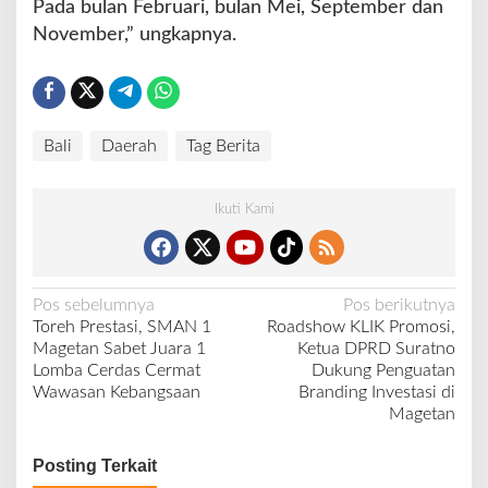
Pada bulan Februari, bulan Mei, September dan
November,” ungkapnya.
Bali
Daerah
Tag Berita
Ikuti Kami
N
Pos sebelumnya
Pos berikutnya
Toreh Prestasi, SMAN 1
Roadshow KLIK Promosi,
a
Magetan Sabet Juara 1
Ketua DPRD Suratno
v
Lomba Cerdas Cermat
Dukung Penguatan
Wawasan Kebangsaan
Branding Investasi di
i
Magetan
g
a
Posting Terkait