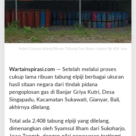
g
R
i
b
u
a
n
T
Kejari Gianyar Lelang Ribuan Tabung Gas Sitaan Negara Rp 404 Juta
a
b
u
Wartainspirasi.com
— Setelah melalui proses
n
cukup lama ribuan tabung elpiji berbagai ukuran
g
G
hasil sitaan negara dari tindak pidana
a
pengoplosan gas di Banjar Griya Kutri, Desa
s
Singapadu, Kacamatan Sukawati, Gianyar, Bali,
S
akhirnya dilelang.
i
t
a
Total ada 2.408 tabung elpiji yang dilelang,
a
dimenangkan oleh Syamsul Ilham dari Sukoharjo,
n