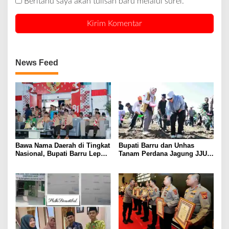
Beritahu saya akan tulisan baru melalui surel.
News Feed
Bawa Nama Daerah di Tingkat
Bupati Barru dan Unhas
Nasional, Bupati Barru Lepas
Tanam Perdana Jagung JJUH,
Kontingen Jambore Nasional
Perkuat Ketahanan Pangan
XII
dan Kesejahteraan Petani