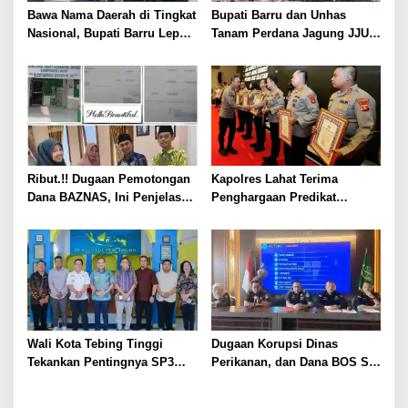
Bawa Nama Daerah di Tingkat
Bupati Barru dan Unhas
Nasional, Bupati Barru Lepas
Tanam Perdana Jagung JJUH,
Kontingen Jambore Nasional
Perkuat Ketahanan Pangan
XII
dan Kesejahteraan Petani
Ribut.!! Dugaan Pemotongan
Kapolres Lahat Terima
Dana BAZNAS, Ini Penjelasan
Penghargaan Predikat
Ketua BAZNAS Lahat
Pelayanan Prima dari Polda
Sumsel Tahun 2026
Wali Kota Tebing Tinggi
Dugaan Korupsi Dinas
Tekankan Pentingnya SP3
Perikanan, dan Dana BOS SD
Catin Cegah Stunting
– SMP Tahun 2025 – 2026
Terus Dipertajam Kajari Lahat