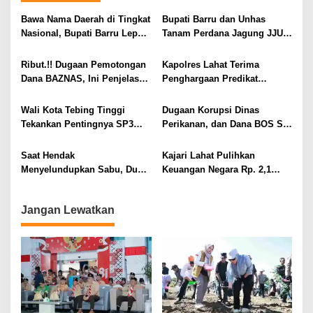
s
i
Bawa Nama Daerah di Tingkat
Bupati Barru dan Unhas
Nasional, Bupati Barru Lepas
Tanam Perdana Jagung JJUH,
p
Kontingen Jambore Nasional
Perkuat Ketahanan Pangan
o
XII
dan Kesejahteraan Petani
Ribut.!! Dugaan Pemotongan
Kapolres Lahat Terima
s
Dana BAZNAS, Ini Penjelasan
Penghargaan Predikat
Ketua BAZNAS Lahat
Pelayanan Prima dari Polda
Sumsel Tahun 2026
Wali Kota Tebing Tinggi
Dugaan Korupsi Dinas
Tekankan Pentingnya SP3
Perikanan, dan Dana BOS SD
Catin Cegah Stunting
– SMP Tahun 2025 – 2026
Terus Dipertajam Kajari Lahat
Saat Hendak
Kajari Lahat Pulihkan
Menyelundupkan Sabu, Dua
Keuangan Negara Rp. 2,1
Pelaku Berhasil Ditangkap
Milyar Hasil Temuan BPK RI
Jangan Lewatkan