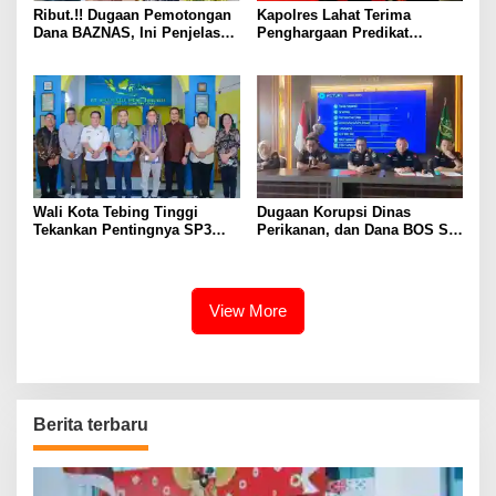
Ribut.!! Dugaan Pemotongan
Kapolres Lahat Terima
Dana BAZNAS, Ini Penjelasan
Penghargaan Predikat
Ketua BAZNAS Lahat
Pelayanan Prima dari Polda
Sumsel Tahun 2026
Wali Kota Tebing Tinggi
Dugaan Korupsi Dinas
Tekankan Pentingnya SP3
Perikanan, dan Dana BOS SD
Catin Cegah Stunting
– SMP Tahun 2025 – 2026
Terus Dipertajam Kajari Lahat
View More
Berita terbaru