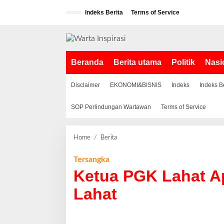
L
Indeks Berita
Terms of Service
e
w
a
t
i
Beranda
Berita utama
Politik
Nasi
k
e
k
Disclaimer
EKONOMI&BISNIS
Indeks
Indeks B
o
n
SOP Perlindungan Wartawan
Terms of Service
t
e
n
Home
/
Berita
K
e
t
Tersangka
u
Ketua PGK Lahat Apr
a
P
Lahat
G
K
L