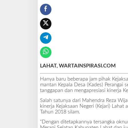
a
h
a
t
A
p
r
e
s
i
a
s
LAHAT, WARTAINSPIRASI.COM
i
K
Hanya baru beberapa jam pihak Kejaksa
i
mantan Kepala Desa (Kades) Perangai s
n
tanggapan dan mengapresiasi kinerja Kej
e
r
Salah satunya dari Mahendra Reza Wija
j
kinerja Kejaksaan Negeri (Kejari) Laha
a
Tahun 2018 silam.
K
“Dengan ditetapkannya tersangka oknu
e
Merapi Selatan Kabupaten Lahat dan ju
j