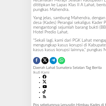
Kecamatan Merapi Selatan Kabupaten Lah
dititipkan ke Lapas Klas II A Lahat, bent
pungkas Mahendra.
Yang jelas, sambung Mahendra, dengan
desa (Kades) Perangai sekaligus Kader P
mengantongi sejumlah barang bukti (BB
Hotel Predio Lahat.
“Sekali lagi, kami dari PGK Lahat mengap
mengungkap kasus korupsi di Kabupat
kasus kasus korupsi lainnya,” pungkas 
Daerah
Lahat
Sumatera Selatan
Tag Berita
Ikuti Kami
Pos sebelumnya
Lenusdin Himbau Kades di 