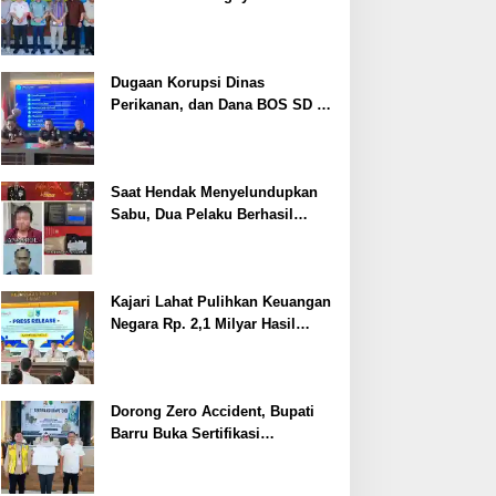
Cegah Stunting
Dugaan Korupsi Dinas
Perikanan, dan Dana BOS SD –
SMP Tahun 2025 – 2026 Terus
Dipertajam Kajari Lahat
Saat Hendak Menyelundupkan
Sabu, Dua Pelaku Berhasil
Ditangkap
Kajari Lahat Pulihkan Keuangan
Negara Rp. 2,1 Milyar Hasil
Temuan BPK RI
Dorong Zero Accident, Bupati
Barru Buka Sertifikasi
Supervisor K3 Konstruksi