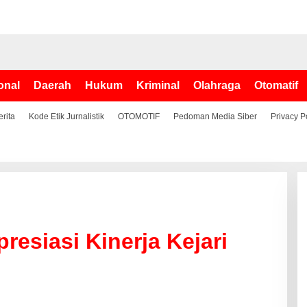
onal
Daerah
Hukum
Kriminal
Olahraga
Otomatif
erita
Kode Etik Jurnalistik
OTOMOTIF
Pedoman Media Siber
Privacy P
esiasi Kinerja Kejari