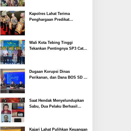
Kapolres Lahat Terima
Penghargaan Predikat
Pelayanan Prima dari Polda
Sumsel Tahun 2026
Wali Kota Tebing Tinggi
Tekankan Pentingnya SP3 Catin
Cegah Stunting
Dugaan Korupsi Dinas
Perikanan, dan Dana BOS SD –
SMP Tahun 2025 – 2026 Terus
Dipertajam Kajari Lahat
Saat Hendak Menyelundupkan
Sabu, Dua Pelaku Berhasil
Ditangkap
Kajari Lahat Pulihkan Keuangan