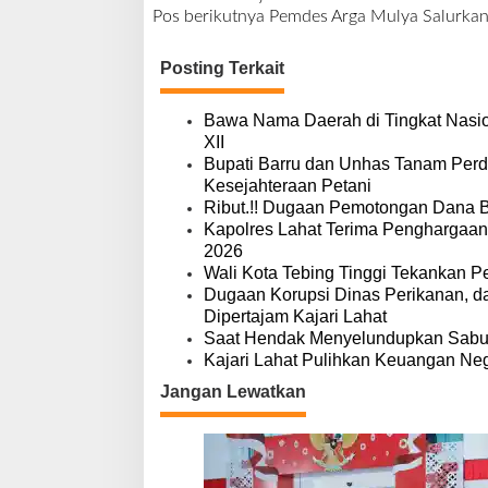
N
Pos berikutnya
Pemdes Arga Mulya Salurkan
a
v
Posting Terkait
i
g
a
Bawa Nama Daerah di Tingkat Nasio
s
XII
i
Bupati Barru dan Unhas Tanam Per
p
Kesejahteraan Petani
o
Ribut.!! Dugaan Pemotongan Dana 
s
Kapolres Lahat Terima Penghargaan
2026
Wali Kota Tebing Tinggi Tekankan P
Dugaan Korupsi Dinas Perikanan, 
Dipertajam Kajari Lahat
Saat Hendak Menyelundupkan Sabu,
Kajari Lahat Pulihkan Keuangan Neg
Jangan Lewatkan