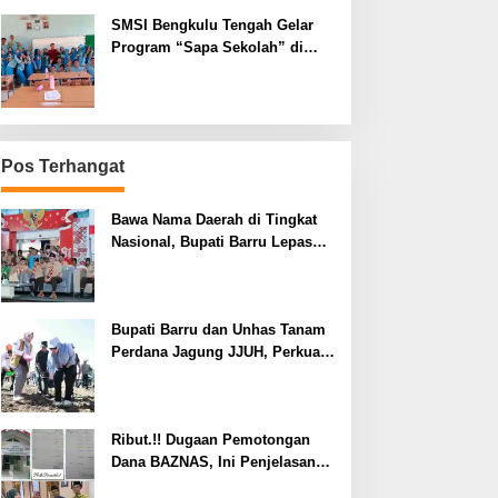
SMSI Bengkulu Tengah Gelar
Program “Sapa Sekolah” di
SMAN 1 Bengkulu Tengah
Pos Terhangat
Bawa Nama Daerah di Tingkat
Nasional, Bupati Barru Lepas
Kontingen Jambore Nasional XII
Bupati Barru dan Unhas Tanam
Perdana Jagung JJUH, Perkuat
Ketahanan Pangan dan
Kesejahteraan Petani
Ribut.!! Dugaan Pemotongan
Dana BAZNAS, Ini Penjelasan
Ketua BAZNAS Lahat