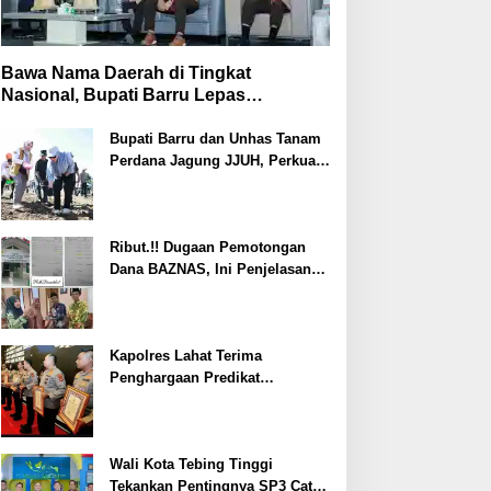
Bawa Nama Daerah di Tingkat
Nasional, Bupati Barru Lepas
Kontingen Jambore Nasional XII
Bupati Barru dan Unhas Tanam
Perdana Jagung JJUH, Perkuat
Ketahanan Pangan dan
Kesejahteraan Petani
Ribut.!! Dugaan Pemotongan
Dana BAZNAS, Ini Penjelasan
Ketua BAZNAS Lahat
Kapolres Lahat Terima
Penghargaan Predikat
Pelayanan Prima dari Polda
Sumsel Tahun 2026
Wali Kota Tebing Tinggi
Tekankan Pentingnya SP3 Catin