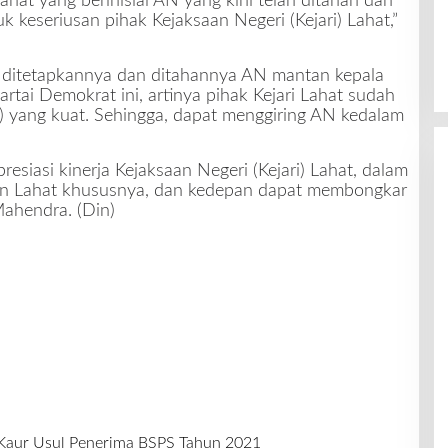
at yang berinisial AN yang kini telah ditahan dan
uk keseriusan pihak Kejaksaan Negeri (Kejari) Lahat,”
 ditetapkannya dan ditahannya AN mantan kepala
artai Demokrat ini, artinya pihak Kejari Lahat sudah
) yang kuat. Sehingga, dapat menggiring AN kedalam
resiasi kinerja Kejaksaan Negeri (Kejari) Lahat, dalam
en Lahat khususnya, dan kedepan dapat membongkar
Mahendra. (Din)
Kaur Usul Penerima BSPS Tahun 2021