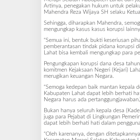
Artinya, penegakan hukum untuk pelaku
a
Mahendra Reza Wijaya SH selaku Ketua
r
i
Sehingga, diharapkan Mahendra, semoga
L
mengungkap kasus kasus korupsi lainny
a
h
“Semua ini, bentuk bukti keseriusan pih
a
pemberantasan tindak pidana korupsi d
t
Lahat bisa kembali mengungkap para pel
Pengungkapan korupsi dana desa tahun 
komitmen Kejaksaan Negeri (Kejari) La
merugikan keuangan Negara.
“Semoga kedepan baik mantan kepala d
Kabupaten Lahat dapat lebih berhati ha
Negara harus ada pertanggungjawaban,”
Bukan hanya seluruh kepala desa (Kad
juga para Pejabat di Lingkungan Pemer
dapat lebih berhati hati dalam penggun
“Oleh karenanya, dengan ditetapkannya