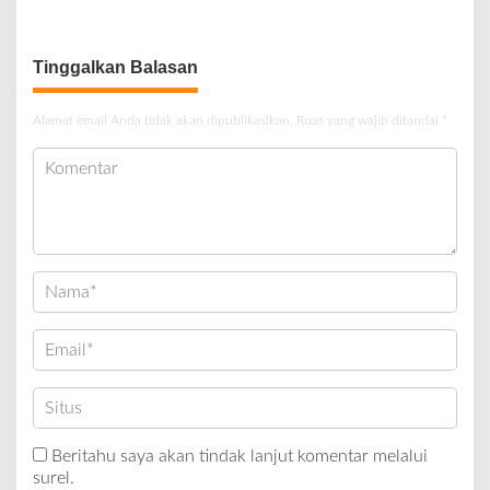
Terus Dipertajam Kajari Lahat
Tinggalkan Balasan
Alamat email Anda tidak akan dipublikasikan.
Ruas yang wajib ditandai
*
Beritahu saya akan tindak lanjut komentar melalui
surel.