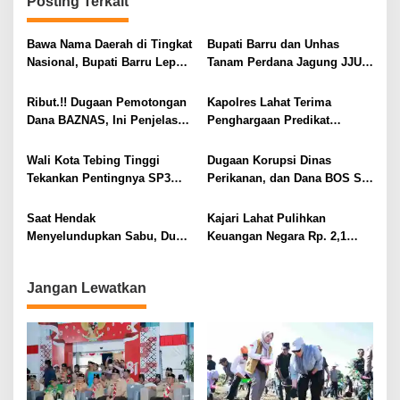
Posting Terkait
g
a
Bawa Nama Daerah di Tingkat
Bupati Barru dan Unhas
s
Nasional, Bupati Barru Lepas
Tanam Perdana Jagung JJUH,
i
Kontingen Jambore Nasional
Perkuat Ketahanan Pangan
XII
dan Kesejahteraan Petani
p
Ribut.!! Dugaan Pemotongan
Kapolres Lahat Terima
Dana BAZNAS, Ini Penjelasan
Penghargaan Predikat
o
Ketua BAZNAS Lahat
Pelayanan Prima dari Polda
s
Sumsel Tahun 2026
Wali Kota Tebing Tinggi
Dugaan Korupsi Dinas
Tekankan Pentingnya SP3
Perikanan, dan Dana BOS SD
Catin Cegah Stunting
– SMP Tahun 2025 – 2026
Terus Dipertajam Kajari Lahat
Saat Hendak
Kajari Lahat Pulihkan
Menyelundupkan Sabu, Dua
Keuangan Negara Rp. 2,1
Pelaku Berhasil Ditangkap
Milyar Hasil Temuan BPK RI
Jangan Lewatkan