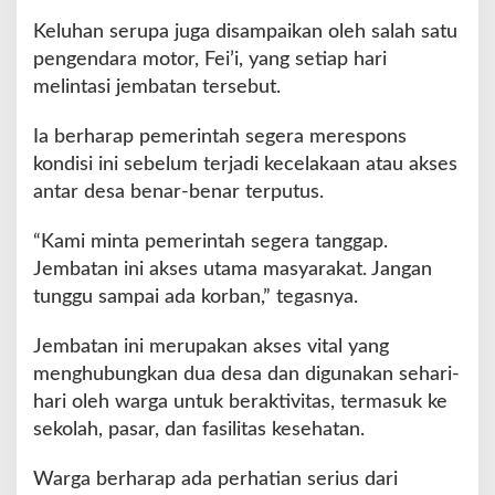
e
Keluhan serupa juga disampaikan oleh salah satu
r
pengendara motor, Fei’i, yang setiap hari
h
melintasi jembatan tersebut.
a
t
i
Ia berharap pemerintah segera merespons
a
kondisi ini sebelum terjadi kecelakaan atau akses
n
antar desa benar-benar terputus.
S
e
“Kami minta pemerintah segera tanggap.
r
i
Jembatan ini akses utama masyarakat. Jangan
u
tunggu sampai ada korban,” tegasnya.
s
Jembatan ini merupakan akses vital yang
menghubungkan dua desa dan digunakan sehari-
hari oleh warga untuk beraktivitas, termasuk ke
sekolah, pasar, dan fasilitas kesehatan.
Warga berharap ada perhatian serius dari