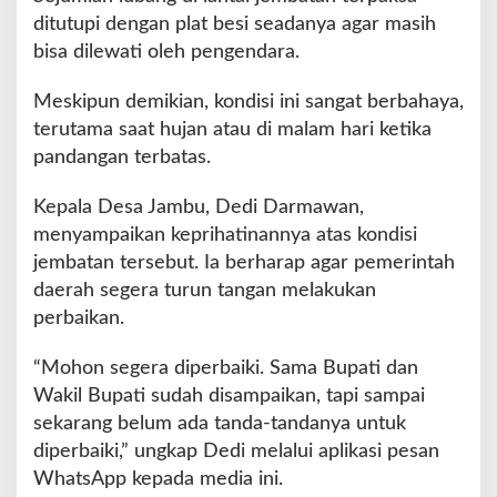
D
ditutupi dengan plat besi seadanya agar masih
e
bisa dilewati oleh pengendara.
s
a
J
Meskipun demikian, kondisi ini sangat berbahaya,
a
terutama saat hujan atau di malam hari ketika
m
pandangan terbatas.
b
u
Kepala Desa Jambu, Dedi Darmawan,
–
B
menyampaikan keprihatinannya atas kondisi
a
jembatan tersebut. Ia berharap agar pemerintah
j
daerah segera turun tangan melakukan
a
perbaikan.
k
I
I
“Mohon segera diperbaiki. Sama Bupati dan
B
Wakil Bupati sudah disampaikan, tapi sampai
u
sekarang belum ada tanda-tandanya untuk
t
diperbaiki,” ungkap Dedi melalui aplikasi pesan
u
h
WhatsApp kepada media ini.
P