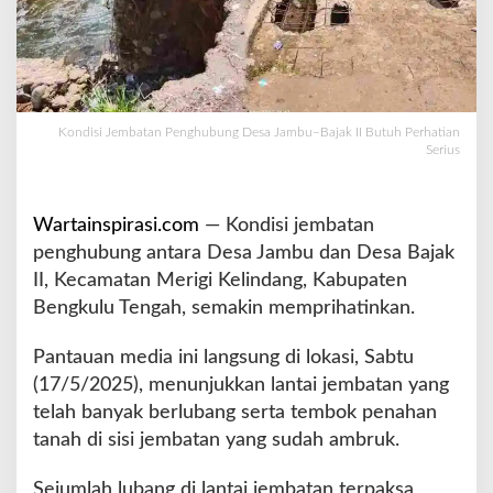
k
a
n
,
J
e
Kondisi Jembatan Penghubung Desa Jambu–Bajak II Butuh Perhatian
m
Serius
b
a
t
Wartainspirasi.com
— Kondisi jembatan
a
penghubung antara Desa Jambu dan Desa Bajak
n
II, Kecamatan Merigi Kelindang, Kabupaten
P
e
Bengkulu Tengah, semakin memprihatinkan.
n
g
Pantauan media ini langsung di lokasi, Sabtu
h
(17/5/2025), menunjukkan lantai jembatan yang
u
telah banyak berlubang serta tembok penahan
b
u
tanah di sisi jembatan yang sudah ambruk.
n
g
Sejumlah lubang di lantai jembatan terpaksa