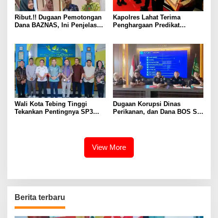
Ribut.!! Dugaan Pemotongan
Kapolres Lahat Terima
Dana BAZNAS, Ini Penjelasan
Penghargaan Predikat
Ketua BAZNAS Lahat
Pelayanan Prima dari Polda
Sumsel Tahun 2026
Wali Kota Tebing Tinggi
Dugaan Korupsi Dinas
Tekankan Pentingnya SP3
Perikanan, dan Dana BOS SD
Catin Cegah Stunting
– SMP Tahun 2025 – 2026
Terus Dipertajam Kajari Lahat
View More
Berita terbaru