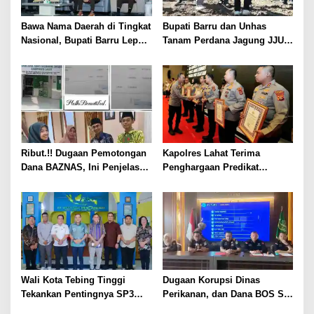
Bawa Nama Daerah di Tingkat
Bupati Barru dan Unhas
Nasional, Bupati Barru Lepas
Tanam Perdana Jagung JJUH,
Kontingen Jambore Nasional
Perkuat Ketahanan Pangan
XII
dan Kesejahteraan Petani
Ribut.!! Dugaan Pemotongan
Kapolres Lahat Terima
Dana BAZNAS, Ini Penjelasan
Penghargaan Predikat
Ketua BAZNAS Lahat
Pelayanan Prima dari Polda
Sumsel Tahun 2026
Wali Kota Tebing Tinggi
Dugaan Korupsi Dinas
Tekankan Pentingnya SP3
Perikanan, dan Dana BOS SD
Catin Cegah Stunting
– SMP Tahun 2025 – 2026