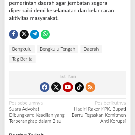
pemerintah daerah agar jembatan segera
diperbaiki demi keselamatan dan kelancaran
aktivitas masyarakat.
Bengkulu
Bengkulu Tengah
Daerah
Tag Berita
Ikuti Kami
N
Pos sebelumnya
Pos berikutnya
Suara Advokat
Hadiri Rakor KPK, Bupati
a
Dibungkam: Keadilan yang
Barru Tegaskan Komitmen
v
Terperangkap dalam Bisu
Anti Korupsi
i