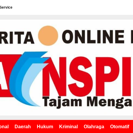
Service
onal
Daerah
Hukum
Kriminal
Olahraga
Otomatif