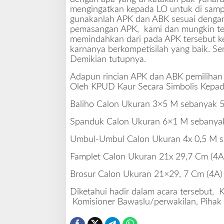
mengingatkan kepada LO untuk di samp
gunakanlah APK dan ABK sesuai dengan 
pemasangan APK, kami dan mungkin t
memindahkan dari pada APK tersebut ke
karnanya berkompetisilah yang baik. S
Demikian tutupnya.
Adapun rincian APK dan ABK pemilihan 
Oleh KPUD Kaur Secara Simbolis Kepada
Baliho Calon Ukuran 3×5 M sebanyak 5
Spanduk Calon Ukuran 6×1 M sebanyak
Umbul-Umbul Calon Ukuran 4x 0,5 M s
Famplet Calon Ukuran 21x 29,7 Cm (4A
Brosur Calon Ukuran 21×29, 7 Cm (4A)
Diketahui hadir dalam acara tersebut,
Komisioner Bawaslu/perwakilan, Pihak 