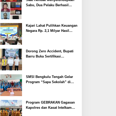
Sabu, Dua Pelaku Berhasil
Ditangkap
Kajari Lahat Pulihkan Keuangan
Negara Rp. 2,1 Milyar Hasil
Temuan BPK RI
Dorong Zero Accident, Bupati
Barru Buka Sertifikasi
Supervisor K3 Konstruksi
SMSI Bengkulu Tengah Gelar
Program “Sapa Sekolah” di
SMAN 1 Bengkulu Tengah
Program GEBRAKAN Gagasan
Kapolres dan Kasat Intelkam
Polres Lahat Menyasar ke Siswa