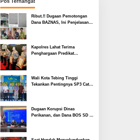
Pos Terhangat
Ribut.!! Dugaan Pemotongan
Dana BAZNAS, Ini Penjelasan
Ketua BAZNAS Lahat
Kapolres Lahat Terima
Penghargaan Predikat
Pelayanan Prima dari Polda
Sumsel Tahun 2026
Wali Kota Tebing Tinggi
Tekankan Pentingnya SP3 Catin
Cegah Stunting
Dugaan Korupsi Dinas
Perikanan, dan Dana BOS SD –
SMP Tahun 2025 – 2026 Terus
Dipertajam Kajari Lahat
Saat Hendak Menyelundupkan