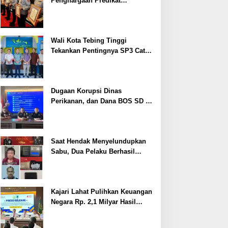
Penghargaan Predikat
Pelayanan Prima dari Polda
Sumsel Tahun 2026
Wali Kota Tebing Tinggi
Tekankan Pentingnya SP3 Catin
Cegah Stunting
Dugaan Korupsi Dinas
Perikanan, dan Dana BOS SD –
SMP Tahun 2025 – 2026 Terus
Dipertajam Kajari Lahat
Saat Hendak Menyelundupkan
Sabu, Dua Pelaku Berhasil
Ditangkap
Kajari Lahat Pulihkan Keuangan
Negara Rp. 2,1 Milyar Hasil
Temuan BPK RI