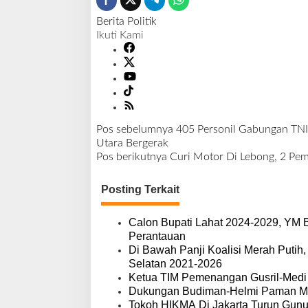
Berita Politik
Ikuti Kami
Pos sebelumnya
405 Personil Gabungan TNI
N
Utara Bergerak
a
Pos berikutnya
Curi Motor Di Lebong, 2 Pe
v
i
Posting Terkait
g
a
s
Calon Bupati Lahat 2024-2029, YM B
i
Perantauan
p
Di Bawah Panji Koalisi Merah Putih
o
Selatan 2021-2026
s
Ketua TIM Pemenangan Gusril-Medi 
Dukungan Budiman-Helmi Paman M
Tokoh HIKMA Di Jakarta Turun Gun