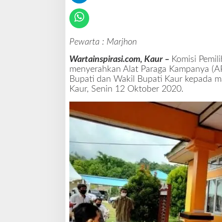
n
A
B
K
k
Pewarta : Marjhon
e
Wartainspirasi.com, Kaur –
Komisi Pemi
L
menyerahkan Alat Paraga Kampanya (A
O
Bupati dan Wakil Bupati Kaur kepada 
P
Kaur, Senin 12 Oktober 2020.
a
s
a
n
g
a
n
C
a
l
o
n
B
u