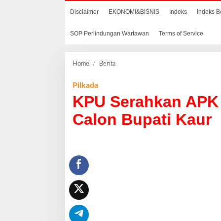
Disclaimer
EKONOMI&BISNIS
Indeks
Indeks B
SOP Perlindungan Wartawan
Terms of Service
Home
/
Berita
K
P
U
Pilkada
S
KPU Serahkan APK
e
r
Calon Bupati Kaur
a
h
k
a
n
A
P
K
d
a