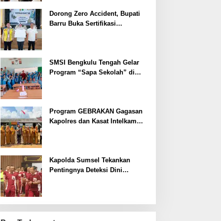
Dorong Zero Accident, Bupati
Barru Buka Sertifikasi
Supervisor K3 Konstruksi
SMSI Bengkulu Tengah Gelar
Program “Sapa Sekolah” di
SMAN 1 Bengkulu Tengah
Program GEBRAKAN Gagasan
Kapolres dan Kasat Intelkam
Polres Lahat Menyasar ke Siswa
SDN dan SMPN di Jarai
Kapolda Sumsel Tekankan
Pentingnya Deteksi Dini
Kesehatan untuk Optimalisasi
Pelayanan Kepolisian