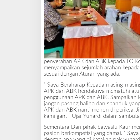
p
a
t
i
K
a
u
r
penyerahan APK dan ABK kepada LO Ko
menyampaikan sejumlah arahan kepada
sesuai dengan Aturan yang ada.
” Saya Beraharap Kepada masing-masin
APK dan ABK hendaknya mematuhi atur
penggunaan APK dan ABK. Sampaikan k
jangan pasang baliho dan spanduk yang 
APK dan ABK nanti mohon di periksa. Jik
kami ganti” Ujar Yuhardi dalam sambuta
Sementara Dari pihak bawaslu Kaur me
paslon berkompetisi yang damai. ” Saya
dengan apa yang di katakan pak yuhar