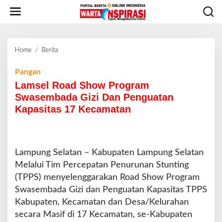
L
e
w
a
t
Home
/
Berita
L
i
a
k
m
Pangan
e
s
Lamsel Road Show Program
k
e
o
Swasembada Gizi Dan Penguatan
l
n
Kapasitas 17 Kecamatan
R
t
o
e
a
n
d
S
Lampung Selatan – Kabupaten Lampung Selatan
h
Melalui Tim Percepatan Penurunan Stunting
o
(TPPS) menyelenggarakan Road Show Program
w
Swasembada Gizi dan Penguatan Kapasitas TPPS
P
r
Kabupaten, Kecamatan dan Desa/Kelurahan
o
secara Masif di 17 Kecamatan, se-Kabupaten
g