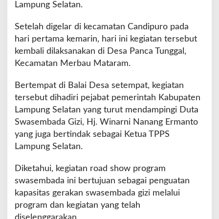
Lampung Selatan.
r
a
Setelah digelar di kecamatan Candipuro pada
m
S
hari pertama kemarin, hari ini kegiatan tersebut
w
kembali dilaksanakan di Desa Panca Tunggal,
a
Kecamatan Merbau Mataram.
s
e
Bertempat di Balai Desa setempat, kegiatan
m
b
tersebut dihadiri pejabat pemerintah Kabupaten
a
Lampung Selatan yang turut mendampingi Duta
d
Swasembada Gizi, Hj. Winarni Nanang Ermanto
a
yang juga bertindak sebagai Ketua TPPS
G
i
Lampung Selatan.
z
i
Diketahui, kegiatan road show program
D
swasembada ini bertujuan sebagai penguatan
a
kapasitas gerakan swasembada gizi melalui
n
P
program dan kegiatan yang telah
e
diselenggarakan.