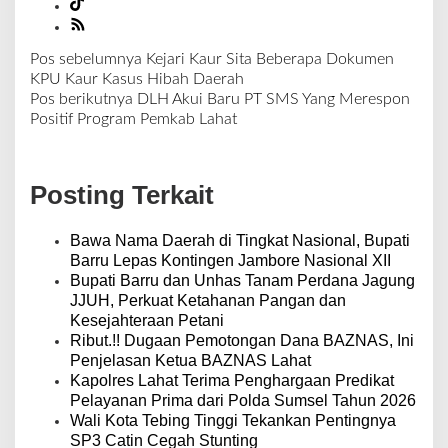
Pos sebelumnya
Kejari Kaur Sita Beberapa Dokumen
N
KPU Kaur Kasus Hibah Daerah
a
Pos berikutnya
DLH Akui Baru PT SMS Yang Merespon
v
Positif Program Pemkab Lahat
i
g
a
Posting Terkait
s
i
p
Bawa Nama Daerah di Tingkat Nasional, Bupati
o
Barru Lepas Kontingen Jambore Nasional XII
s
Bupati Barru dan Unhas Tanam Perdana Jagung
JJUH, Perkuat Ketahanan Pangan dan
Kesejahteraan Petani
Ribut.!! Dugaan Pemotongan Dana BAZNAS, Ini
Penjelasan Ketua BAZNAS Lahat
Kapolres Lahat Terima Penghargaan Predikat
Pelayanan Prima dari Polda Sumsel Tahun 2026
Wali Kota Tebing Tinggi Tekankan Pentingnya
SP3 Catin Cegah Stunting