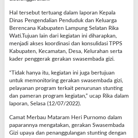
n
g
Hal tersebut tertuang dalam laporan Kepala
u
Dinas Pengendalian Penduduk dan Keluarga
a
t
Berencana Kabupaten Lampung Selatan Rika
a
Wati.Tujuan lain dari kegiatan ini diharapkan,
n
menjadi akses koordinasi dan konsulidasi TPPS
K
Kabupaten, Kecamatan, Desa, Kelurahan serta
a
p
kader penggerak gerakan swasembada gizi.
a
s
“Tidak hanya itu, kegiatan ini juga bertujuan
i
untuk memonitoring gerakan swasembada gizi,
t
pelayanan program terkait penurunan stunting
a
s
dan pameran program kegiatan,” ucap Rika dalam
1
laporan, Selasa (12/07/2022).
7
K
Camat Merbau Mataram Heri Purnomo dalam
e
paparannya mengatakan, gerakan Swasembada
c
a
Gizi upaya dan penanggulangan stunting dengan
m