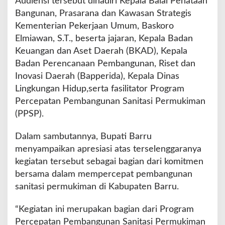
Audiensi tersebut dihadiri Kepala Balai Penataan
e
Bangunan, Prasarana dan Kawasan Strategis
r
c
Kementerian Pekerjaan Umum, Baskoro
e
Elmiawan, S.T., beserta jajaran, Kepala Badan
p
Keuangan dan Aset Daerah (BKAD), Kepala
a
Badan Perencanaan Pembangunan, Riset dan
t
a
Inovasi Daerah (Bapperida), Kepala Dinas
n
Lingkungan Hidup,serta fasilitator Program
A
Percepatan Pembangunan Sanitasi Permukiman
k
(PPSP).
s
e
s
Dalam sambutannya, Bupati Barru
S
menyampaikan apresiasi atas terselenggaranya
a
kegiatan tersebut sebagai bagian dari komitmen
n
bersama dalam mempercepat pembangunan
i
t
sanitasi permukiman di Kabupaten Barru.
a
s
“Kegiatan ini merupakan bagian dari Program
i
Percepatan Pembangunan Sanitasi Permukiman
A