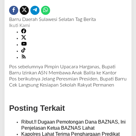
Barru
Daerah
Sulawesi Selatan
Tag Berita
Ikuti Kami
Pos sebelumnya
Pimpin Upacara Harganas, Bupati
N
Barru Izinkan ASN Membawa Anak Balita ke Kantor
a
Pos berikutnya
Jelang Peresmian Presiden, Bupati Barru
v
Cek Langsung Kesiapan Sekolah Rakyat Permanen
i
g
a
Posting Terkait
s
i
p
Ribut.!! Dugaan Pemotongan Dana BAZNAS, Ini
o
Penjelasan Ketua BAZNAS Lahat
s
Kapolres Lahat Terima Penghargaan Predikat