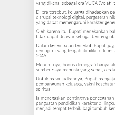
e
yang dikenal sebagai era VUCA (Volatilit
K
Di era tersebut, keluarga dihadapkan p
a
disrupsi teknologi digital, pergeseran 
n
yang dapat memengaruhi karakter gene
t
o
Oleh karena itu, Bupati menekankan b
r
tidak dapat ditawar sebagai benteng u
Dalam kesempatan tersebut, Bupati ju
demografi yang tengah dimiliki Indone
2045.
Menurutnya, bonus demografi hanya ak
sumber daya manusia yang sehat, cerdas,
Untuk mewujudkannya, Bupati mengajak 
pembangunan keluarga, yakni kesehatan,
spiritual.
Ia menegaskan pentingnya pencegahan s
penguatan pendidikan karakter di lingk
menjadi tempat terbaik bagi tumbuh ke