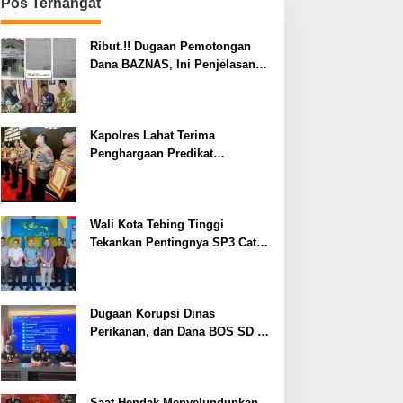
Pos Terhangat
Ribut.!! Dugaan Pemotongan
Dana BAZNAS, Ini Penjelasan
Ketua BAZNAS Lahat
Kapolres Lahat Terima
Penghargaan Predikat
Pelayanan Prima dari Polda
Sumsel Tahun 2026
Wali Kota Tebing Tinggi
Tekankan Pentingnya SP3 Catin
Cegah Stunting
Dugaan Korupsi Dinas
Perikanan, dan Dana BOS SD –
SMP Tahun 2025 – 2026 Terus
Dipertajam Kajari Lahat
Saat Hendak Menyelundupkan