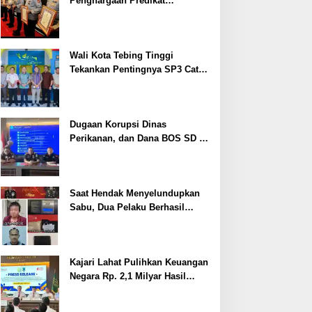
Penghargaan Predikat
Pelayanan Prima dari Polda
Sumsel Tahun 2026
Wali Kota Tebing Tinggi
Tekankan Pentingnya SP3 Catin
Cegah Stunting
Dugaan Korupsi Dinas
Perikanan, dan Dana BOS SD –
SMP Tahun 2025 – 2026 Terus
Dipertajam Kajari Lahat
Saat Hendak Menyelundupkan
Sabu, Dua Pelaku Berhasil
Ditangkap
Kajari Lahat Pulihkan Keuangan
Negara Rp. 2,1 Milyar Hasil
Temuan BPK RI