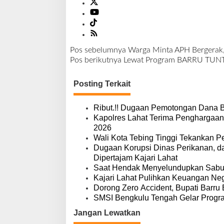
Pos sebelumnya
Warga Minta APH Bergerak, 
N
Pos berikutnya
Lewat Program BARRU TUNTAS
a
v
Posting Terkait
i
g
a
Ribut.!! Dugaan Pemotongan Dana 
s
Kapolres Lahat Terima Penghargaan
i
2026
p
Wali Kota Tebing Tinggi Tekankan P
o
Dugaan Korupsi Dinas Perikanan, 
s
Dipertajam Kajari Lahat
Saat Hendak Menyelundupkan Sabu,
Kajari Lahat Pulihkan Keuangan Neg
Dorong Zero Accident, Bupati Barru 
SMSI Bengkulu Tengah Gelar Progr
Jangan Lewatkan