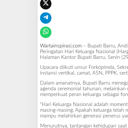
n
A
S
N
M
e
m
b
Wartainspirasi.com
– Bupati Barru, Andi
a
Peringatan Hari Keluarga Nasional (Har
w
Halaman Kantor Bupati Barru, Senin (2
a
Upacara diikuti unsur Forkopimda, Sekre
A
instansi vertikal, camat, ASN, PPPK, se
n
a
Dalam amanatnya, Bupati Barru menega
k
agenda seremonial tahunan, melainkan 
B
memperkuat peran keluarga sebagai fo
a
l
“Hari Keluarga Nasional adalah momentu
i
masing-masing. Apakah keluarga telah 
t
mampu melahirkan generasi penerus yang 
a
k
Menurutnya, tantangan kehidupan saat 