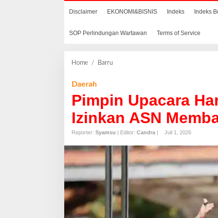
Disclaimer
EKONOMI&BISNIS
Indeks
Indeks B
SOP Perlindungan Wartawan
Terms of Service
Home
/
Barru
P
i
m
Daerah
p
Pimpin Upacara Har
i
n
Izinkan ASN Memba
U
p
Reporter:
Syamsu
| Editor:
Candra
|
Juli 1, 2026
a
c
a
r
a
H
a
r