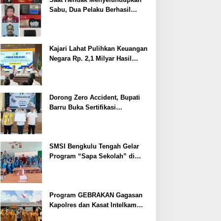
Sabu, Dua Pelaku Berhasil
Ditangkap
Kajari Lahat Pulihkan Keuangan
Negara Rp. 2,1 Milyar Hasil
Temuan BPK RI
Dorong Zero Accident, Bupati
Barru Buka Sertifikasi
Supervisor K3 Konstruksi
SMSI Bengkulu Tengah Gelar
Program “Sapa Sekolah” di
SMAN 1 Bengkulu Tengah
Program GEBRAKAN Gagasan
Kapolres dan Kasat Intelkam
Polres Lahat Menyasar ke Siswa