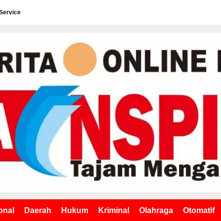
Service
onal
Daerah
Hukum
Kriminal
Olahraga
Otomatif