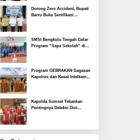
Dorong Zero Accident, Bupati
Barru Buka Sertifikasi
Supervisor K3 Konstruksi
SMSI Bengkulu Tengah Gelar
Program “Sapa Sekolah” di
SMAN 1 Bengkulu Tengah
Program GEBRAKAN Gagasan
Kapolres dan Kasat Intelkam
Polres Lahat Menyasar ke Siswa
SDN dan SMPN di Jarai
Kapolda Sumsel Tekankan
Pentingnya Deteksi Dini
Kesehatan untuk Optimalisasi
Pelayanan Kepolisian