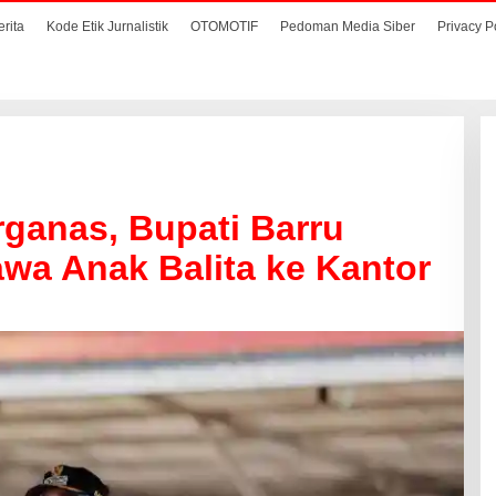
erita
Kode Etik Jurnalistik
OTOMOTIF
Pedoman Media Siber
Privacy P
ganas, Bupati Barru
wa Anak Balita ke Kantor